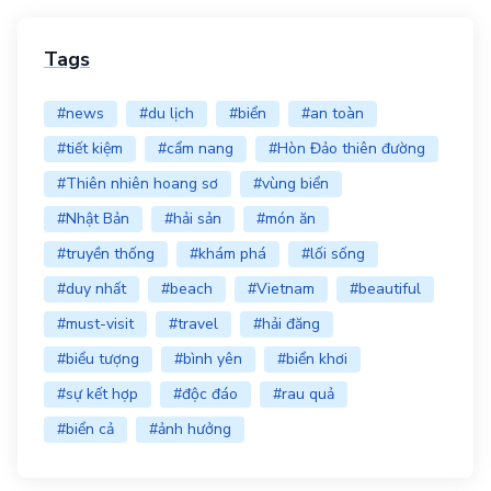
Tags
#news
#du lịch
#biển
#an toàn
#tiết kiệm
#cẩm nang
#Hòn Đảo thiên đường
#Thiên nhiên hoang sơ
#vùng biển
#Nhật Bản
#hải sản
#món ăn
#truyền thống
#khám phá
#lối sống
#duy nhất
#beach
#Vietnam
#beautiful
#must-visit
#travel
#hải đăng
#biểu tượng
#bình yên
#biển khơi
#sự kết hợp
#độc đáo
#rau quả
#biển cả
#ảnh hưởng