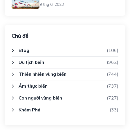
Công.
9 thg 6, 2023
Chủ đề
Blog
(106)
Du lịch biển
(962)
Thiên nhiên vùng biển
(744)
Ẩm thực biển
(737)
Con người vùng biển
(727)
Khám Phá
(33)