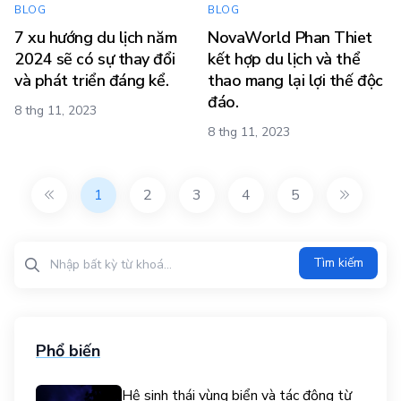
BLOG
BLOG
7 xu hướng du lịch năm
NovaWorld Phan Thiet
2024 sẽ có sự thay đổi
kết hợp du lịch và thể
và phát triển đáng kể.
thao mang lại lợi thế độc
đáo.
8 thg 11, 2023
8 thg 11, 2023
1
2
3
4
5
Tìm kiếm?>
Tìm kiếm
Phổ biến
Hệ sinh thái vùng biển và tác động từ