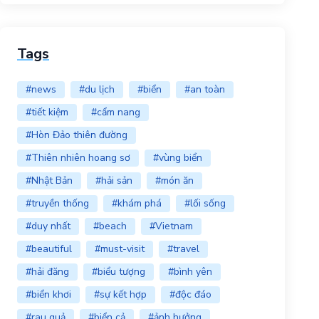
Tags
#news
#du lịch
#biển
#an toàn
#tiết kiệm
#cẩm nang
#Hòn Đảo thiên đường
#Thiên nhiên hoang sơ
#vùng biển
#Nhật Bản
#hải sản
#món ăn
#truyền thống
#khám phá
#lối sống
#duy nhất
#beach
#Vietnam
#beautiful
#must-visit
#travel
#hải đăng
#biểu tượng
#bình yên
#biển khơi
#sự kết hợp
#độc đáo
#rau quả
#biển cả
#ảnh hưởng