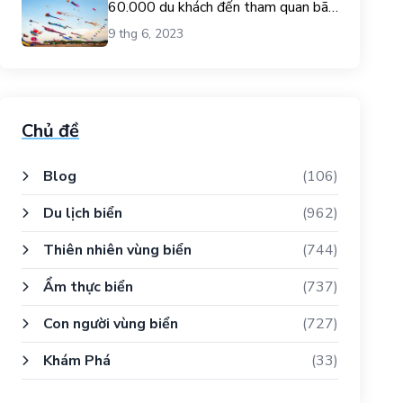
60.000 du khách đến tham quan bãi
biển Gò Công.
9 thg 6, 2023
Chủ đề
Blog
(106)
Du lịch biển
(962)
Thiên nhiên vùng biển
(744)
Ẩm thực biển
(737)
Con người vùng biển
(727)
Khám Phá
(33)