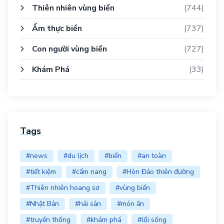
Thiên nhiên vùng biển
(744)
Ẩm thực biển
(737)
Con người vùng biển
(727)
Khám Phá
(33)
Tags
#news
#du lịch
#biển
#an toàn
#tiết kiệm
#cẩm nang
#Hòn Đảo thiên đường
#Thiên nhiên hoang sơ
#vùng biển
#Nhật Bản
#hải sản
#món ăn
#truyền thống
#khám phá
#lối sống