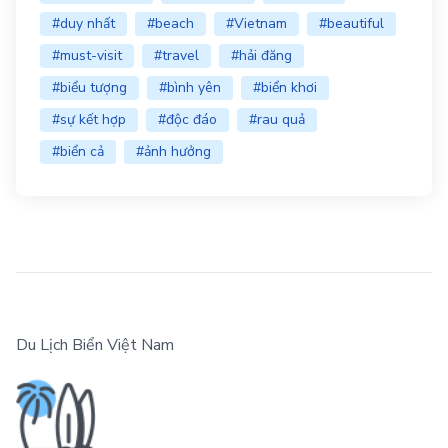
#duy nhất
#beach
#Vietnam
#beautiful
#must-visit
#travel
#hải đăng
#biểu tượng
#bình yên
#biển khơi
#sự kết hợp
#độc đáo
#rau quả
#biển cả
#ảnh hưởng
Du Lịch Biển Việt Nam