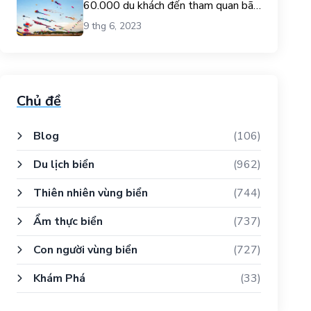
60.000 du khách đến tham quan bãi
biển Gò Công.
9 thg 6, 2023
Chủ đề
Blog
(106)
Du lịch biển
(962)
Thiên nhiên vùng biển
(744)
Ẩm thực biển
(737)
Con người vùng biển
(727)
Khám Phá
(33)