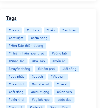
Tags
#news
#du lịch
#biển
#an toàn
#tiết kiệm
#cẩm nang
#Hòn Đảo thiên đường
#Thiên nhiên hoang sơ
#vùng biển
#Nhật Bản
#hải sản
#món ăn
#truyền thống
#khám phá
#lối sống
#duy nhất
#beach
#Vietnam
#beautiful
#must-visit
#travel
#hải đăng
#biểu tượng
#bình yên
#biển khơi
#sự kết hợp
#độc đáo
#rau quả
#biển cả
#ảnh hưởng