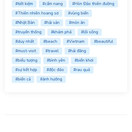
#tiết kiệm
#cẩm nang
#Hòn Đảo thiên đường
#Thiên nhiên hoang sơ
#vùng biển
#Nhật Bản
#hải sản
#món ăn
#truyền thống
#khám phá
#lối sống
#duy nhất
#beach
#Vietnam
#beautiful
#must-visit
#travel
#hải đăng
#biểu tượng
#bình yên
#biển khơi
#sự kết hợp
#độc đáo
#rau quả
#biển cả
#ảnh hưởng