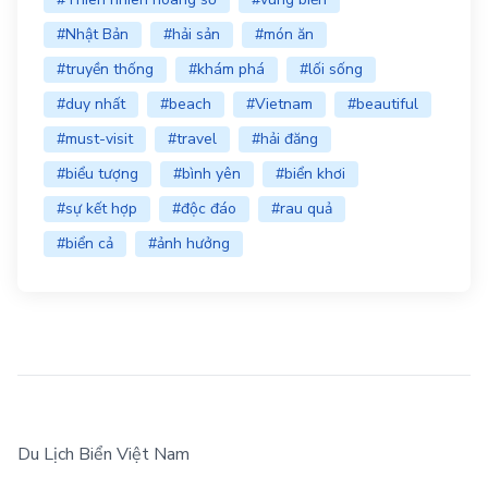
#Nhật Bản
#hải sản
#món ăn
#truyền thống
#khám phá
#lối sống
#duy nhất
#beach
#Vietnam
#beautiful
#must-visit
#travel
#hải đăng
#biểu tượng
#bình yên
#biển khơi
#sự kết hợp
#độc đáo
#rau quả
#biển cả
#ảnh hưởng
Du Lịch Biển Việt Nam