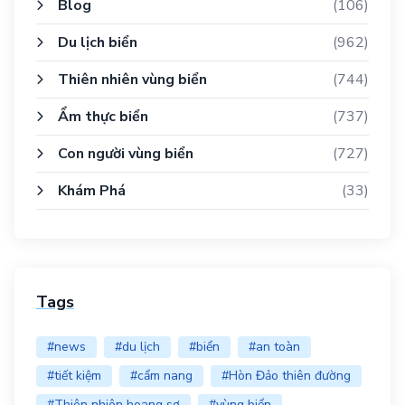
Blog
(106)
Du lịch biển
(962)
Thiên nhiên vùng biển
(744)
Ẩm thực biển
(737)
Con người vùng biển
(727)
Khám Phá
(33)
Tags
#news
#du lịch
#biển
#an toàn
#tiết kiệm
#cẩm nang
#Hòn Đảo thiên đường
#Thiên nhiên hoang sơ
#vùng biển