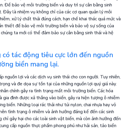
ển. Để bảo vệ môi trường biển và duy trì sự cân bằng sinh
t. Đây là nhiệm vụ không chỉ của các cơ quan quản lý môi
hiễm, xử lý chất thải đúng cách, hạn chế khai thác quá mức và
ần thiết để bảo vệ môi trường biển và bảo vệ sự sống của
ệ, chúng ta mới có thể đảm bảo sự cân bằng sinh thái và hệ
 có tác động tiêu cực lớn đến nguồn
rường biển mang lại.
p nguồn lợi và các dịch vụ sinh thái cho con người. Tuy nhiên,
rọng và đe dọa sự tồn tại của những nguồn lợi quý giá này.
hân chính gây ra tình trạng mất môi trường biển. Các hóa
à gia đình được xả thẳng vào biển, gây ra hiện tượng ô nhiễm
g biển. Những loại rác thải như túi nylon, chai nhựa hay vỏ
 nên tình trạng ô nhiễm và ảnh hưởng đáng kể đến các sinh
 chỉ gây hại cho các loài sinh vật biển, mà còn ảnh hưởng đến
 cung cấp nguồn thực phẩm phong phú như hải sản, tảo biển