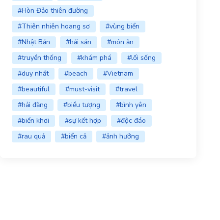
#Hòn Đảo thiên đường
#Thiên nhiên hoang sơ
#vùng biển
#Nhật Bản
#hải sản
#món ăn
#truyền thống
#khám phá
#lối sống
#duy nhất
#beach
#Vietnam
#beautiful
#must-visit
#travel
#hải đăng
#biểu tượng
#bình yên
#biển khơi
#sự kết hợp
#độc đáo
#rau quả
#biển cả
#ảnh hưởng