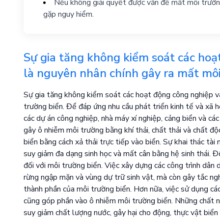
Nếu không giải quyết được vấn đề mất môi trường 
gặp nguy hiểm.
Sự gia tăng không kiểm soát các hoạ
là nguyên nhân chính gây ra mất môi
Sự gia tăng không kiểm soát các hoạt động công nghiệp và
trường biển. Để đáp ứng nhu cầu phát triển kinh tế và xã 
các dự án công nghiệp, nhà máy xí nghiệp, cảng biển và cá
gây ô nhiễm môi trường bằng khí thải, chất thải và chất độ
biển bằng cách xả thải trực tiếp vào biển. Sự khai thác t
suy giảm đa dạng sinh học và mất cân bằng hệ sinh thái. Đồ
đối với môi trường biển. Việc xây dựng các công trình dân d
rừng ngập mặn và vùng dự trữ sinh vật, mà còn gây tắc ng
thành phần của môi trường biển. Hơn nữa, việc sử dụng các
cũng góp phần vào ô nhiễm môi trường biển. Những chất này
suy giảm chất lượng nước, gây hại cho động, thực vật biển