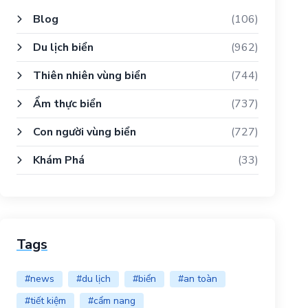
Blog
(106)
Du lịch biển
(962)
Thiên nhiên vùng biển
(744)
Ẩm thực biển
(737)
Con người vùng biển
(727)
Khám Phá
(33)
Tags
#news
#du lịch
#biển
#an toàn
#tiết kiệm
#cẩm nang