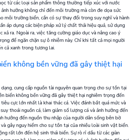
học từ các loại sản phẩm thông thường tiếp xúc với nước
n, ảnh hưởng không chỉ đến môi trường mà còn đe dọa sức
ào môi trường biển, cần có sự thay đổi trong suy nghĩ và hành
cần áp dụng các biện pháp xử lý chất thải hiệu quả, sử dụng
c xả ra. Ngoài ra, việc tăng cường giáo dục và nâng cao ý
ọng để ngăn chặn sự ô nhiễm này. Chỉ khi tất cả mọi người
n cả xanh trong tương lai.
biển không bền vững đã gây thiệt hại
 dạng, cung cấp nguồn tài nguyên quan trọng cho sự tồn tại
uyên biển không bền vững đã gây thiệt hại nghiêm trọng đến
tiêu cực lớn nhất là khai thác cá. Việc đánh bắt quá mức và
 suy thoái nguồn cá, làm giảm số lượng cá và ảnh hưởng đến
ỉ ảnh hưởng đến nguồn thu nhập của người dân sống bên bờ
và gây nguy hiểm cho sự tồn tại của nhiều loài sinh vật biển.
ng rất lớn đến hệ sinh thái biển. Sự rò rỉ dầu từ các giàn