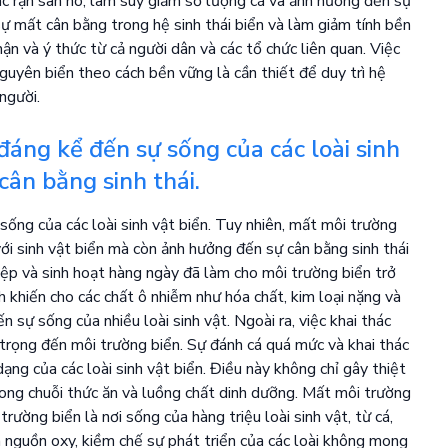
c rạn san hô, làm suy giảm số lượng cá và ảnh hưởng đến sự
sự mất cân bằng trong hệ sinh thái biển và làm giảm tính bền
ận và ý thức từ cả người dân và các tổ chức liên quan. Việc
guyên biển theo cách bền vững là cần thiết để duy trì hệ
người.
áng kể đến sự sống của các loài sinh
cân bằng sinh thái.
sống của các loài sinh vật biển. Tuy nhiên, mất môi trường
ới sinh vật biển mà còn ảnh hưởng đến sự cân bằng sinh thái
iệp và sinh hoạt hàng ngày đã làm cho môi trường biển trở
ch khiến cho các chất ô nhiễm như hóa chất, kim loại nặng và
sự sống của nhiều loài sinh vật. Ngoài ra, việc khai thác
trọng đến môi trường biển. Sự đánh cá quá mức và khai thác
ng của các loài sinh vật biển. Điều này không chỉ gây thiệt
rong chuỗi thức ăn và luồng chất dinh dưỡng. Mất môi trường
rường biển là nơi sống của hàng triệu loài sinh vật, từ cá,
ra nguồn oxy, kiềm chế sự phát triển của các loài không mong