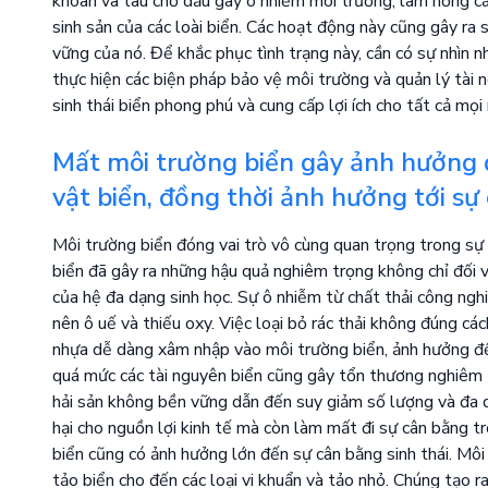
khoan và tàu chở dầu gây ô nhiễm môi trường, làm hỏng cá
sinh sản của các loài biển. Các hoạt động này cũng gây ra 
vững của nó. Để khắc phục tình trạng này, cần có sự nhìn nh
thực hiện các biện pháp bảo vệ môi trường và quản lý tài n
sinh thái biển phong phú và cung cấp lợi ích cho tất cả mọi 
Mất môi trường biển gây ảnh hưởng đ
vật biển, đồng thời ảnh hưởng tới sự 
Môi trường biển đóng vai trò vô cùng quan trọng trong sự 
biển đã gây ra những hậu quả nghiêm trọng không chỉ đối v
của hệ đa dạng sinh học. Sự ô nhiễm từ chất thải công ngh
nên ô uế và thiếu oxy. Việc loại bỏ rác thải không đúng cá
nhựa dễ dàng xâm nhập vào môi trường biển, ảnh hưởng đến 
quá mức các tài nguyên biển cũng gây tổn thương nghiêm 
hải sản không bền vững dẫn đến suy giảm số lượng và đa dạ
hại cho nguồn lợi kinh tế mà còn làm mất đi sự cân bằng t
biển cũng có ảnh hưởng lớn đến sự cân bằng sinh thái. Môi t
tảo biển cho đến các loại vi khuẩn và tảo nhỏ. Chúng tạo 