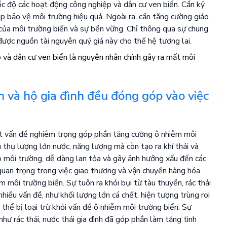
ốc độ các hoạt động công nghiệp và dân cư ven biển. Cần kỷ
áp bảo vệ môi trường hiệu quả. Ngoài ra, cần tăng cường giáo
của môi trường biển và sự bền vững. Chỉ thông qua sự chung
ược nguồn tài nguyên quý giá này cho thế hệ tương lai.
ển và hộ gia đình đều đóng góp vào việc
 một vấn đề nghiêm trọng góp phần tăng cường ô nhiễm môi
 thụ lượng lớn nước, năng lượng mà còn tạo ra khí thải và
ào môi trường, dễ dàng lan tỏa và gây ảnh hưởng xấu đến các
 quan trọng trong việc giao thương và vận chuyển hàng hóa.
 môi trường biển. Sự tuôn ra khói bụi từ tàu thuyền, rác thải
hiều vấn đề, như khối lượng lớn cá chết, hiện tượng trùng roi
 thể bị loại trừ khỏi vấn đề ô nhiễm môi trường biển. Sự
 như rác thải, nước thải gia đình đã góp phần làm tăng tình