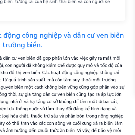
biển, tương lai của hệ sinh thái biển và con người sẽ
t động công nghiệp và dân cư ven biển
 trường biển.
 dân cư ven biển đã góp phần lớn vào việc gây ra mất môi
hội, con người đã không kiềm chế được quy mô và tốc độ của
c khu đô thị ven biển. Các hoạt động công nghiệp không chỉ
c từ quá trình sản xuất, mà còn làm suy thoái môi trường
ài nguyên biển một cách không bền vững cũng góp phần vào sự
ng thời, sự gia tăng dân cư ven biển cũng tạo ra áp lực lớn
ụng, nhà ở, và hạ tầng cơ sở không chỉ làm mất đi bãi cát,
hẽn lưu thông nước và làm thay đổi đáng kể hình dạng và
 loại hóa chất, thuốc trừ sâu và phân bón trong nông nghiệp
 có thể tràn vào các con sông và cuối cùng xả ra biển, làm
 và ảnh hưởng đến chuỗi thức ăn biển. Vì vậy, để bảo vệ môi