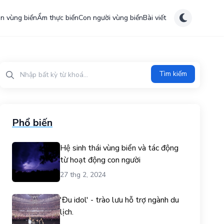
ên vùng biển
Ẩm thực biển
Con người vùng biển
Bài viết
Tìm kiếm?>
Tìm kiếm
Phổ biến
Hệ sinh thái vùng biển và tác động
từ hoạt động con người
27 thg 2, 2024
'Đu idol' - trào lưu hỗ trợ ngành du
lịch.