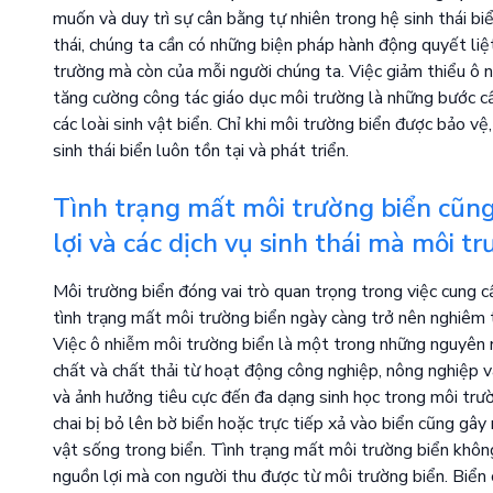
muốn và duy trì sự cân bằng tự nhiên trong hệ sinh thái bi
thái, chúng ta cần có những biện pháp hành động quyết liệ
trường mà còn của mỗi người chúng ta. Việc giảm thiểu ô n
tăng cường công tác giáo dục môi trường là những bước c
các loài sinh vật biển. Chỉ khi môi trường biển được bảo v
sinh thái biển luôn tồn tại và phát triển.
Tình trạng mất môi trường biển cũng
lợi và các dịch vụ sinh thái mà môi t
Môi trường biển đóng vai trò quan trọng trong việc cung cấ
tình trạng mất môi trường biển ngày càng trở nên nghiêm t
Việc ô nhiễm môi trường biển là một trong những nguyên n
chất và chất thải từ hoạt động công nghiệp, nông nghiệp v
và ảnh hưởng tiêu cực đến đa dạng sinh học trong môi trườn
chai bị bỏ lên bờ biển hoặc trực tiếp xả vào biển cũng gây
vật sống trong biển. Tình trạng mất môi trường biển không
nguồn lợi mà con người thu được từ môi trường biển. Biển