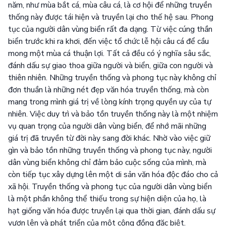
năm, như mùa bắt cá, mùa câu cá, là cơ hội để những truyền
thống này được tái hiện và truyền lại cho thế hệ sau. Phong
tục của người dân vùng biển rất đa dạng. Từ việc cúng thần
biển trước khi ra khơi, đến việc tổ chức lễ hội câu cá để cầu
mong một mùa cá thuận lợi. Tất cả đều có ý nghĩa sâu sắc,
đánh dấu sự giao thoa giữa người và biển, giữa con người và
thiên nhiên. Những truyền thống và phong tục này không chỉ
đơn thuần là những nét đẹp văn hóa truyền thống, mà còn
mang trong mình giá trị về lòng kính trọng quyền uy của tự
nhiên. Việc duy trì và bảo tồn truyền thống này là một nhiệm
vụ quan trọng của người dân vùng biển, để nhớ mãi những
giá trị đã truyền từ đời này sang đời khác. Nhờ vào việc giữ
gìn và bảo tồn những truyền thống và phong tục này, người
dân vùng biển không chỉ đảm bảo cuộc sống của mình, mà
còn tiếp tục xây dựng lên một di sản văn hóa độc đáo cho cả
xã hội. Truyền thống và phong tục của người dân vùng biển
là một phần không thể thiếu trong sự hiện diện của họ, là
hạt giống văn hóa được truyền lại qua thời gian, đánh dấu sự
vươn lên và phát triển của một cộng đồng đặc biệt.