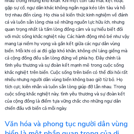
nhau trong những khó khăn. Khi một con tàu mắc kẹt hoặc
gặp sự cố, ngư dân khác không ngần ngại kéo lên tàu và hỗ
trợ nhau đến cùng. Họ chia sẻ kiến thức kinh nghiệm về đánh
cá và luôn sẵn lòng chia sẻ những nguồn lực hữu ích, nhưng
quan trọng nhất là tấm lòng đồng cảm và sự hiểu biết đối
với mức sống khắc nghiệt này. Các hành động nhỏ bé như vậy
mang lại niềm hy vọng và gắn kết giữa các ngư dân vùng
biển. Mỗi khi có ai đó gặp khó khăn, không chỉ láng giềng mà
cả cộng đồng đều sẵn lòng đứng về phía họ. Đây chính là
tình yêu thương và sự đoàn kết mạnh mẽ trong cuộc sống
khắc nghiệt trên biển. Cuộc sống trên biển có thể đòi hỏi rất
nhiều nhưng người dân vùng biển không bao giờ từ bỏ. Họ
tích cực, kiên nhẫn và luôn sẵn lòng giúp đỡ lẫn nhau. Trong
cuộc sống khắc nghiệt này, tình yêu thương và sự đoàn kết
của cộng đồng là điểm tựa vững chắc cho những ngư dân
chiến đấu với biển cả mỗi ngày.
Văn hóa và phong tục người dân vùng
biển là một phần quan trọng của di