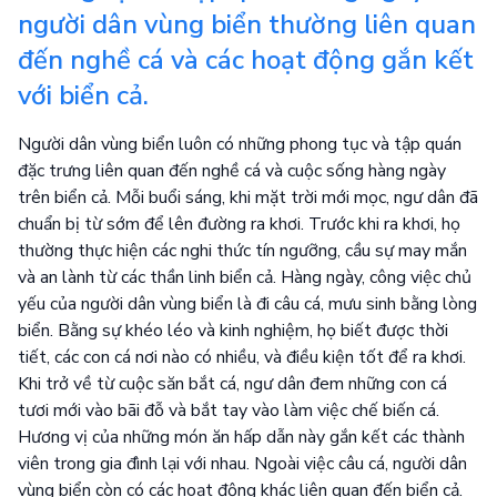
người dân vùng biển thường liên quan
đến nghề cá và các hoạt động gắn kết
với biển cả.
Người dân vùng biển luôn có những phong tục và tập quán
đặc trưng liên quan đến nghề cá và cuộc sống hàng ngày
trên biển cả. Mỗi buổi sáng, khi mặt trời mới mọc, ngư dân đã
chuẩn bị từ sớm để lên đường ra khơi. Trước khi ra khơi, họ
thường thực hiện các nghi thức tín ngưỡng, cầu sự may mắn
và an lành từ các thần linh biển cả. Hàng ngày, công việc chủ
yếu của người dân vùng biển là đi câu cá, mưu sinh bằng lòng
biển. Bằng sự khéo léo và kinh nghiệm, họ biết được thời
tiết, các con cá nơi nào có nhiều, và điều kiện tốt để ra khơi.
Khi trở về từ cuộc săn bắt cá, ngư dân đem những con cá
tươi mới vào bãi đỗ và bắt tay vào làm việc chế biến cá.
Hương vị của những món ăn hấp dẫn này gắn kết các thành
viên trong gia đình lại với nhau. Ngoài việc câu cá, người dân
vùng biển còn có các hoạt động khác liên quan đến biển cả.