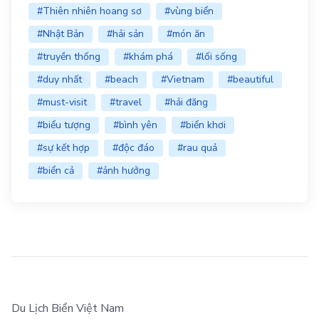
#Thiên nhiên hoang sơ
#vùng biển
#Nhật Bản
#hải sản
#món ăn
#truyền thống
#khám phá
#lối sống
#duy nhất
#beach
#Vietnam
#beautiful
#must-visit
#travel
#hải đăng
#biểu tượng
#bình yên
#biển khơi
#sự kết hợp
#độc đáo
#rau quả
#biển cả
#ảnh hưởng
Du Lịch Biển Việt Nam