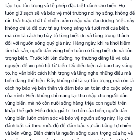
tập tục tôn trọng và lễ phép đặc biệt dành cho biển. Họ
luôn giữ sạch sẽ và bảo vệ môi trường nơi họ sống, không để
rác thải hoặc chất ô nhiễm xâm nhập vào đại dương. Việc này
không chỉ là để duy trì sự trong sáng và tươi mới của biển,
mà còn là cách họ bày tỏ lòng biết ơn và lòng trung thành
đối với nguồn sống quý giá này. Hàng ngày, khi ra khơi kiếm
tìm hải sản, người dân vùng biển luôn có lòng biết ơn và tôn
trọng biển. Trước khi lên đường, họ thường dâng lễ và cầu
nguyện để xin phù hộ từ biển. Dù điều kiện cái bão hay sóng
to, họ vẫn biết cách kính trọng và lắng nghe những điều mà
biển đang thể hiện. Đây không chỉ là sự tôn trọng, mà còn là
cách họ bảo vệ bản thân và đảm bảo an toàn cho cuộc sống
của mình. Biển không chỉ mang lại thu nhập cho người dân
vùng biển, mà nó còn nuôi sống hàng triệu con người trên
khắp thế giới. Hiểu được giá trị to lớn của biển, người dân
vùng biển luôn chăm sóc và bảo vệ nguồn sống này. Họ chỉ
đánh bắt cá theo mức độ để đảm bảo sự cân bằng tự nhiên
và bền vững. Biển chính là nguồn sống quan trọng của họ và