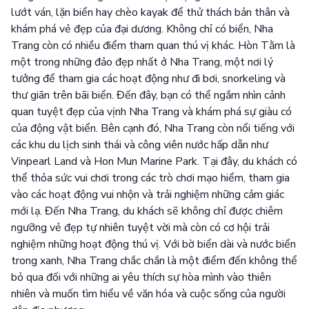
lướt ván, lặn biển hay chèo kayak để thử thách bản thân và
khám phá vẻ đẹp của đại dương. Không chỉ có biển, Nha
Trang còn có nhiều điểm tham quan thú vị khác. Hòn Tằm là
một trong những đảo đẹp nhất ở Nha Trang, một nơi lý
tưởng để tham gia các hoạt động như đi bơi, snorkeling và
thư giãn trên bãi biển. Đến đây, bạn có thể ngắm nhìn cảnh
quan tuyệt đẹp của vịnh Nha Trang và khám phá sự giàu có
của động vật biển. Bên cạnh đó, Nha Trang còn nổi tiếng với
các khu du lịch sinh thái và công viên nước hấp dẫn như
Vinpearl Land và Hon Mun Marine Park. Tại đây, du khách có
thể thỏa sức vui chơi trong các trò chơi mạo hiểm, tham gia
vào các hoạt động vui nhộn và trải nghiệm những cảm giác
mới lạ. Đến Nha Trang, du khách sẽ không chỉ được chiêm
ngưỡng vẻ đẹp tự nhiên tuyệt vời mà còn có cơ hội trải
nghiệm những hoạt động thú vị. Với bờ biển dài và nước biển
trong xanh, Nha Trang chắc chắn là một điểm đến không thể
bỏ qua đối với những ai yêu thích sự hòa mình vào thiên
nhiên và muốn tìm hiểu về văn hóa và cuộc sống của người