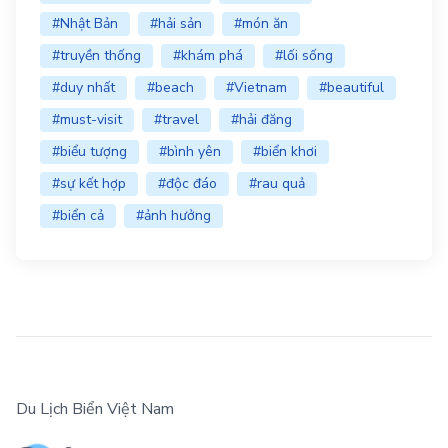
#Nhật Bản
#hải sản
#món ăn
#truyền thống
#khám phá
#lối sống
#duy nhất
#beach
#Vietnam
#beautiful
#must-visit
#travel
#hải đăng
#biểu tượng
#bình yên
#biển khơi
#sự kết hợp
#độc đáo
#rau quả
#biển cả
#ảnh hưởng
Du Lịch Biển Việt Nam