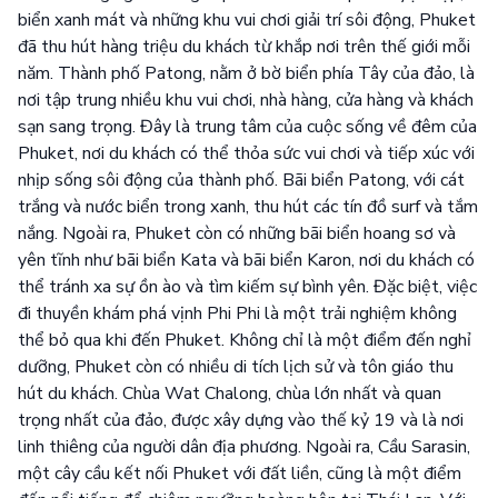
biển xanh mát và những khu vui chơi giải trí sôi động, Phuket
đã thu hút hàng triệu du khách từ khắp nơi trên thế giới mỗi
năm. Thành phố Patong, nằm ở bờ biển phía Tây của đảo, là
nơi tập trung nhiều khu vui chơi, nhà hàng, cửa hàng và khách
sạn sang trọng. Đây là trung tâm của cuộc sống về đêm của
Phuket, nơi du khách có thể thỏa sức vui chơi và tiếp xúc với
nhịp sống sôi động của thành phố. Bãi biển Patong, với cát
trắng và nước biển trong xanh, thu hút các tín đồ surf và tắm
nắng. Ngoài ra, Phuket còn có những bãi biển hoang sơ và
yên tĩnh như bãi biển Kata và bãi biển Karon, nơi du khách có
thể tránh xa sự ồn ào và tìm kiếm sự bình yên. Đặc biệt, việc
đi thuyền khám phá vịnh Phi Phi là một trải nghiệm không
thể bỏ qua khi đến Phuket. Không chỉ là một điểm đến nghỉ
dưỡng, Phuket còn có nhiều di tích lịch sử và tôn giáo thu
hút du khách. Chùa Wat Chalong, chùa lớn nhất và quan
trọng nhất của đảo, được xây dựng vào thế kỷ 19 và là nơi
linh thiêng của người dân địa phương. Ngoài ra, Cầu Sarasin,
một cây cầu kết nối Phuket với đất liền, cũng là một điểm