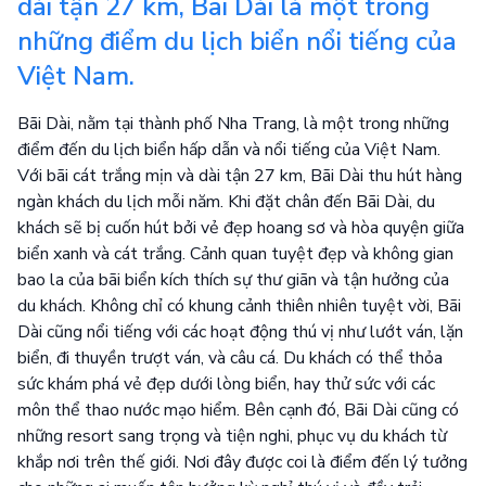
dài tận 27 km, Bãi Dài là một trong
những điểm du lịch biển nổi tiếng của
Việt Nam.
Bãi Dài, nằm tại thành phố Nha Trang, là một trong những
điểm đến du lịch biển hấp dẫn và nổi tiếng của Việt Nam.
Với bãi cát trắng mịn và dài tận 27 km, Bãi Dài thu hút hàng
ngàn khách du lịch mỗi năm. Khi đặt chân đến Bãi Dài, du
khách sẽ bị cuốn hút bởi vẻ đẹp hoang sơ và hòa quyện giữa
biển xanh và cát trắng. Cảnh quan tuyệt đẹp và không gian
bao la của bãi biển kích thích sự thư giãn và tận hưởng của
du khách. Không chỉ có khung cảnh thiên nhiên tuyệt vời, Bãi
Dài cũng nổi tiếng với các hoạt động thú vị như lướt ván, lặn
biển, đi thuyền trượt ván, và câu cá. Du khách có thể thỏa
sức khám phá vẻ đẹp dưới lòng biển, hay thử sức với các
môn thể thao nước mạo hiểm. Bên cạnh đó, Bãi Dài cũng có
những resort sang trọng và tiện nghi, phục vụ du khách từ
khắp nơi trên thế giới. Nơi đây được coi là điểm đến lý tưởng