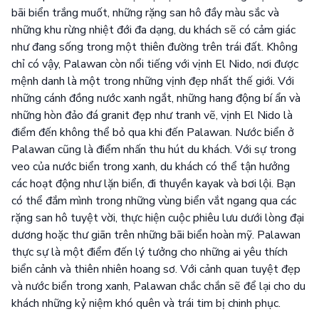
bãi biển trắng muốt, những rặng san hô đầy màu sắc và
những khu rừng nhiệt đới đa dạng, du khách sẽ có cảm giác
như đang sống trong một thiên đường trên trái đất. Không
chỉ có vậy, Palawan còn nổi tiếng với vịnh El Nido, nơi được
mệnh danh là một trong những vịnh đẹp nhất thế giới. Với
những cánh đồng nước xanh ngắt, những hang động bí ẩn và
những hòn đảo đá granit đẹp như tranh vẽ, vịnh El Nido là
điểm đến không thể bỏ qua khi đến Palawan. Nước biển ở
Palawan cũng là điểm nhấn thu hút du khách. Với sự trong
veo của nước biển trong xanh, du khách có thể tận hưởng
các hoạt động như lặn biển, đi thuyền kayak và bơi lội. Bạn
có thể đắm mình trong những vùng biển vắt ngang qua các
rặng san hô tuyệt vời, thực hiện cuộc phiêu lưu dưới lòng đại
dương hoặc thư giãn trên những bãi biển hoàn mỹ. Palawan
thực sự là một điểm đến lý tưởng cho những ai yêu thích
biển cảnh và thiên nhiên hoang sơ. Với cảnh quan tuyệt đẹp
và nước biển trong xanh, Palawan chắc chắn sẽ để lại cho du
khách những kỷ niệm khó quên và trái tim bị chinh phục.