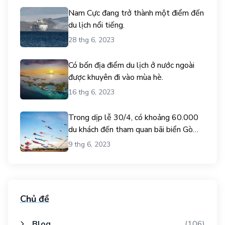
Nam Cực đang trở thành một điểm đến
du lịch nổi tiếng.
28 thg 6, 2023
Có bốn địa điểm du lịch ở nước ngoài
được khuyên đi vào mùa hè.
16 thg 6, 2023
Trong dịp lễ 30/4, có khoảng 60.000
du khách đến tham quan bãi biển Gò
Công.
9 thg 6, 2023
Chủ đề
Blog
(106)