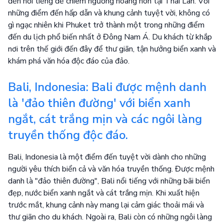
đến nổi tiếng để chiêm ngưỡng hoàng hôn tại Thái Lan. Với
những điểm đến hấp dẫn và khung cảnh tuyệt vời, không có
gì ngạc nhiên khi Phuket trở thành một trong những điểm
đến du lịch phổ biến nhất ở Đông Nam Á. Du khách từ khắp
nơi trên thế giới đến đây để thư giãn, tận hưởng biển xanh và
khám phá văn hóa độc đáo của đảo.
Bali, Indonesia: Bali được mệnh danh
là 'đảo thiên đường' với biển xanh
ngắt, cát trắng mịn và các ngôi làng
truyền thống độc đáo.
Bali, Indonesia là một điểm đến tuyệt vời dành cho những
người yêu thích biển cả và văn hóa truyền thống. Được mệnh
danh là "đảo thiên đường", Bali nổi tiếng với những bãi biển
đẹp, nước biển xanh ngắt và cát trắng mịn. Khi xuất hiện
trước mắt, khung cảnh này mang lại cảm giác thoải mái và
thư giãn cho du khách. Ngoài ra, Bali còn có những ngôi làng