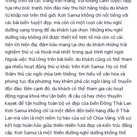
trong trẻo và cát trắng mịn màng. Với khung cảnh tuyệt đẹp
tựa như bức tranh, hòn đảo này thu hút hàng triệu du khách
từ khắp nơi trên thế giới. Koh Samui không chỉ nổi tiếng với
các bãi biển tuyệt đẹp, mà còn có một loạt các khu nghỉ
dưỡng sang trọng để du khách lựa chọn. Những khu nghỉ
dưỡng này không chỉ được thiết kế tinh tế mà còn có các
tiện ích hiện đại, đảm bảo mang lại cho du khách những trải
nghiệm thú vị và thoải mái nhất trong quá trình nghỉ ngơi.
Ngoài việc thả lỏng trên bãi biển, du khách cũng có thể tham
gia nhiều hoạt động thú vị khác trên Koh Samui. Họ có thể
thăm thú các ngôi chùa linh thiêng, tìm hiểu về văn hóa và
phong tục địa phương, hay khám phá các ngôi làng cổ truyền
độc đáo. Bên cạnh đó, du khách có thể tham gia các hoạt
động ngoại khoá như lặn biển, đi câu cá hay chèo thuyền
kayak để tận hưởng toàn bộ vẻ đẹp của biển Đông Thái Lan.
Koh Samui không chỉ là một điểm đến biển hàng đầu ở Thái
Lan mà còn là một niềm tự hào của xứ sở Chùa Vàng. Với sự
kết hợp hoàn hảo giữa thiên nhiên tươi đẹp và kiến trúc đẳng
cấp, Koh Samui là một thiên đường nghỉ dưỡng không thể