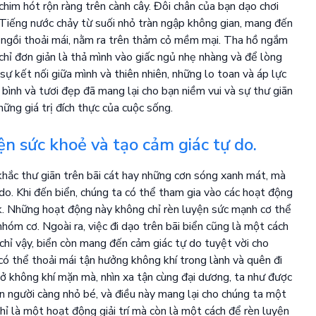
chim hót rộn ràng trên cành cây. Đôi chân của bạn dạo chơi
 Tiếng nước chảy từ suối nhỏ tràn ngập không gian, mang đến
ỗ ngồi thoải mái, nằm ra trên thảm cỏ mềm mại. Tha hồ ngắm
chỉ đơn giản là thả mình vào giấc ngủ nhẹ nhàng và để lòng
sự kết nối giữa mình và thiên nhiên, những lo toan và áp lực
bình và tươi đẹp đã mang lại cho bạn niềm vui và sự thư giãn
ng giá trị đích thực của cuộc sống.
ện sức khoẻ và tạo cảm giác tự do.
khắc thư giãn trên bãi cát hay những cơn sóng xanh mát, mà
 do. Khi đến biển, chúng ta có thể tham gia vào các hoạt động
ak. Những hoạt động này không chỉ rèn luyện sức mạnh cơ thể
nhóm cơ. Ngoài ra, việc đi dạo trên bãi biển cũng là một cách
chỉ vậy, biển còn mang đến cảm giác tự do tuyệt vời cho
 có thể thoải mái tận hưởng không khí trong lành và quên đi
ở không khí mặn mà, nhìn xa tận cùng đại dương, ta như được
n người càng nhỏ bé, và điều này mang lại cho chúng ta một
chỉ là một hoạt động giải trí mà còn là một cách để rèn luyện