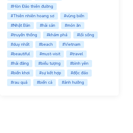
#Hòn Đảo thiên đường
#Thiên nhiên hoang sơ
#vùng biển
#Nhật Bản
#hải sản
#món ăn
#truyền thống
#khám phá
#lối sống
#duy nhất
#beach
#Vietnam
#beautiful
#must-visit
#travel
#hải đăng
#biểu tượng
#bình yên
#biển khơi
#sự kết hợp
#độc đáo
#rau quả
#biển cả
#ảnh hưởng