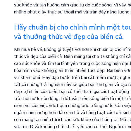
sức khỏe và tận hưởng cảm giác tự do cuộc sống. Vì vậy, 
những phút giây thực sự thoải mái và tràn đầy năng lượng.
Hãy chuẩn bị cho chính mình một tou
và thưởng thức vẻ đẹp của biển cả.
Khi mùa hè về, không gì tuyệt vời hơn khi chuẩn bị cho mì
thức vẻ đẹp của biển cả. Biển mang lại cho ta không chỉ c
cao sức khỏe và tìm lại bình yên trong cuộc sống hiện đại
hòa mình vào không gian thiên nhiên tươi đẹp. Bãi biển vớ
vui khám phá. Hãy dạo bước trên bãi cát mềm mượt, nghe t
tất cả những trải nghiệm này sẽ giúp bạn thư giãn và tạo
đẹp tự nhiên của biển, bạn có thể tham gia các hoạt động 
trò chơi nước sôi động. Lướt ván trên sóng biển là một tr
niềm vui của việc vượt qua những bức tường nước. Còn việ
ngắm nhìn những hòn đảo san hô và hàng loạt các loài sinh 
còn mang lại nhiều lợi ích cho sức khỏe của chúng ta. Mặt 
vitamin D và khoáng chất thiết yếu cho cơ thể. Ngoài ra,