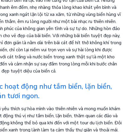
 khách đến và lạc vào mê cung vô tận của biển cả. Những
 thanh êm đềm, nhẹ nhàng thỏa lòng khao khát yên bình và
ong xanh ngát lặn lội từ xa xăm, từ những vùng biển hùng vĩ
n thẳm, êm ru lòng người như một bài nhạc ru thiên nhiên.
nh phúc của không gian yên tĩnh và sự tự do. Những hòn đảo
n cho vẻ đẹp của bãi biển. Với những bãi biển tuyệt đẹp này,
ỉ đơn giản là nằm dài trên bãi cát để hít thở không khí trong
ến, chỉ còn lại niềm vui trọn vẹn và sự hài lòng khi được
với cát trắng và nước biển trong xanh thật sự là một kho
y đến và cảm nhận sự say đắm trong lòng mỗi khi bước chân
 đẹp tuyệt diệu của biển cả.
c hoạt động như tắm biển, lặn biển,
n tươi ngon.
 ai yêu thích sự hòa mình vào thiên nhiên và mong muốn khám
 động thú vị như tắm biển, lặn biển, thăm quan các đảo và
động không thể bỏ qua khi đến với một tour du lịch biển. Đôi
iển xanh trong lành làm ta cảm thấy thư giãn và thoải mái.