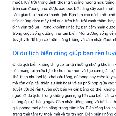
mướt. Khí trời trong lành thoang thoảng hương hoa, tiếng 
trên con đường nhỏ, được bao bọc bởi hàng cây xanh mát.
cảm giác thư thái và thanh tịnh. Bạn tìm cho mình một ch
nhìn những đám mây trôi qua trên bầu trời xanh thẳm, hay 
bình yên trở lại. Trong khoảnh khắc ấy, bạn cảm nhận được 
trong cuộc sống dường như tan biến. Môi trường sống yên 
tuyệt vời, để bạn có thêm năng lượng và cảm nhận được nhữ
Đi du lịch biển cũng giúp bạn rèn luy
Đi du lịch biển không chỉ giúp ta tận hưởng những khoảnh 
còn mang lại nhiều lợi ích cho sức khỏe và tạo cảm giác tự
thể thao như bơi lội, chơi cầu lông, đá bóng hay chèo kay
mà còn giúp cải thiện sự linh hoạt và sự phối hợp giữa các 
tuyệt vời để rèn luyện sức bền và cân bằng cơ thể. Không 
người đi du lịch. Trong không gian rộng lớn của biển cả, ta
những áp lực hàng ngày. Cảm nhận tiếng sóng vỗ bờ, hít th
giải phóng mọi gánh nặng trong tâm hồn. Biển càng lớn, co
trạng thái tâm lý thoải mái và tự tin hơn. Đến biển không 