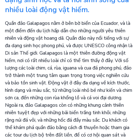
nhiều loài động vật hiếm.
Quần đảo Galapagos nằm ở bên bờ biển của Ecuador, và là
một điểm đến du lịch hấp dẫn cho những người yêu thiên
nhiên và động vật hoang dã. Quần đảo này nổi tiếng với sự
đa dạng sinh học phong phú, và được UNESCO công nhận là
Di sản Thế giới. Galapagos là một thiên đường động vật
hiếm, nơi có rất nhiều loài chỉ có thể tìm thấy ở đây. Với số
lượng các loài chim, cá, rùa, iguana và cua đá phong phú, đảo
trở thành một trung tâm quan trọng trong việc nghiên cứu
và bảo tồn sinh vật. Động vật ở đây đa dạng về kích thước,
hình dạng và màu sắc, từ những loài nhỏ bé như kiến và chim
sơn ca, đến những con rùa khổng lồ và cá voi đại dương.
Ngoài ra, đảo Galapagos còn có những khung cảnh thiên
nhiên tuyệt đẹp với những bãi biển trắng tinh khôi, những
rặng núi đá vôi, và những hốc đá đầy màu sắc. Du khách có
thể khám phá quần đảo bằng cách đi thuyền hoặc tham gia
các tour du lịch bộ trên đất liền, để có cơ hội quan sát và