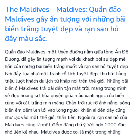
The Maldives - Maldives: Quần đảo
Maldives gây ấn tượng với những bãi
biển trắng tuyệt đẹp và rạn san hô
đầy màu sắc.
Quần đảo Maldives, một thiên đường nằm giữa lòng Ấn Độ
Dương, đã gây ấn tượng mạnh với du khách bởi sự đẹp mê
hồn của những bãi biển trắng muốt và rạn san hô tuyệt đẹp.
Nơi đây tựa như một tranh cổ tích tuyệt đẹp, thu hút hàng
triệu lượt khách du lịch từ khắp nơi trên thế giới. Những bãi
biển ở Maldives trải dài đến tận mắt trời, mang trong mình
vẻ đẹp hoang sơ, hòa quyện giữa màu xanh ngọc của biển
cùng với cát trắng mịn màng. Chân trời rực rỡ ánh nắng, sóng
biển êm đềm len lỏi vào lòng người, khiến ai đến đây cũng
như lạc vào một thế giới thần tiên. Ngoài ra, rạn san hô của
Maldives cũng là một điểm đáng chú ý. Với hơn 1000 đảo
nhỏ liền kề nhau, Maldives được coi là một trong những