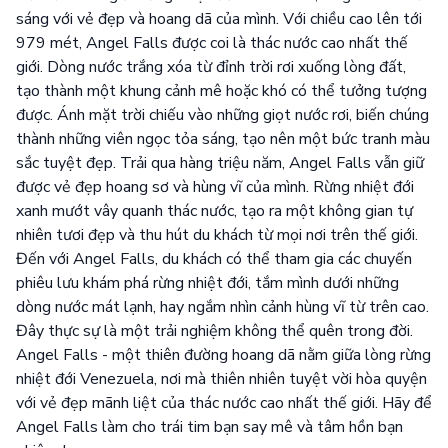
sáng với vẻ đẹp và hoang dã của mình. Với chiều cao lên tới
979 mét, Angel Falls được coi là thác nước cao nhất thế
giới. Dòng nước trắng xóa từ đỉnh trời rơi xuống lòng đất,
tạo thành một khung cảnh mê hoặc khó có thể tưởng tượng
được. Ánh mặt trời chiếu vào những giọt nước rơi, biến chúng
thành những viên ngọc tỏa sáng, tạo nên một bức tranh màu
sắc tuyệt đẹp. Trải qua hàng triệu năm, Angel Falls vẫn giữ
được vẻ đẹp hoang sơ và hùng vĩ của mình. Rừng nhiệt đới
xanh mướt vây quanh thác nước, tạo ra một không gian tự
nhiên tươi đẹp và thu hút du khách từ mọi nơi trên thế giới.
Đến với Angel Falls, du khách có thể tham gia các chuyến
phiêu lưu khám phá rừng nhiệt đới, tắm mình dưới những
dòng nước mát lạnh, hay ngắm nhìn cảnh hùng vĩ từ trên cao.
Đây thực sự là một trải nghiệm không thể quên trong đời.
Angel Falls - một thiên đường hoang dã nằm giữa lòng rừng
nhiệt đới Venezuela, nơi mà thiên nhiên tuyệt vời hòa quyện
với vẻ đẹp mãnh liệt của thác nước cao nhất thế giới. Hãy để
Angel Falls làm cho trái tim bạn say mê và tâm hồn bạn