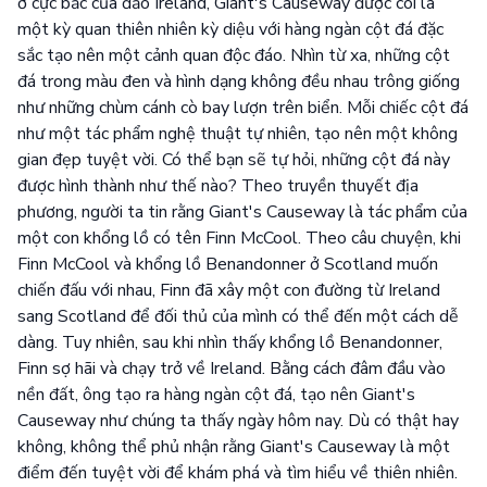
ở cực bắc của đảo Ireland, Giant's Causeway được coi là
một kỳ quan thiên nhiên kỳ diệu với hàng ngàn cột đá đặc
sắc tạo nên một cảnh quan độc đáo. Nhìn từ xa, những cột
đá trong màu đen và hình dạng không đều nhau trông giống
như những chùm cánh cò bay lượn trên biển. Mỗi chiếc cột đá
như một tác phẩm nghệ thuật tự nhiên, tạo nên một không
gian đẹp tuyệt vời. Có thể bạn sẽ tự hỏi, những cột đá này
được hình thành như thế nào? Theo truyền thuyết địa
phương, người ta tin rằng Giant's Causeway là tác phẩm của
một con khổng lồ có tên Finn McCool. Theo câu chuyện, khi
Finn McCool và khổng lồ Benandonner ở Scotland muốn
chiến đấu với nhau, Finn đã xây một con đường từ Ireland
sang Scotland để đối thủ của mình có thể đến một cách dễ
dàng. Tuy nhiên, sau khi nhìn thấy khổng lồ Benandonner,
Finn sợ hãi và chạy trở về Ireland. Bằng cách đâm đầu vào
nền đất, ông tạo ra hàng ngàn cột đá, tạo nên Giant's
Causeway như chúng ta thấy ngày hôm nay. Dù có thật hay
không, không thể phủ nhận rằng Giant's Causeway là một
điểm đến tuyệt vời để khám phá và tìm hiểu về thiên nhiên.