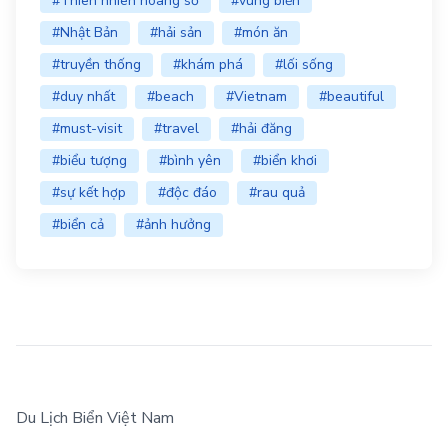
#Thiên nhiên hoang sơ
#vùng biển
#Nhật Bản
#hải sản
#món ăn
#truyền thống
#khám phá
#lối sống
#duy nhất
#beach
#Vietnam
#beautiful
#must-visit
#travel
#hải đăng
#biểu tượng
#bình yên
#biển khơi
#sự kết hợp
#độc đáo
#rau quả
#biển cả
#ảnh hưởng
Du Lịch Biển Việt Nam