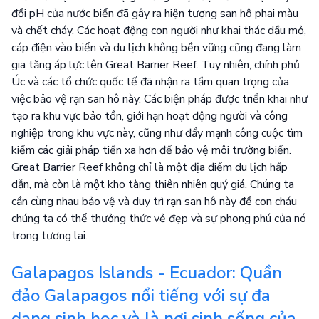
đổi pH của nước biển đã gây ra hiện tượng san hô phai màu
và chết cháy. Các hoạt động con người như khai thác dầu mỏ,
cáp điện vào biển và du lịch không bền vững cũng đang làm
gia tăng áp lực lên Great Barrier Reef. Tuy nhiên, chính phủ
Úc và các tổ chức quốc tế đã nhận ra tầm quan trọng của
việc bảo vệ rạn san hô này. Các biện pháp được triển khai như
tạo ra khu vực bảo tồn, giới hạn hoạt động người và công
nghiệp trong khu vực này, cũng như đẩy mạnh công cuộc tìm
kiếm các giải pháp tiến xa hơn để bảo vệ môi trường biển.
Great Barrier Reef không chỉ là một địa điểm du lịch hấp
dẫn, mà còn là một kho tàng thiên nhiên quý giá. Chúng ta
cần cùng nhau bảo vệ và duy trì rạn san hô này để con cháu
chúng ta có thể thưởng thức vẻ đẹp và sự phong phú của nó
trong tương lai.
Galapagos Islands - Ecuador: Quần
đảo Galapagos nổi tiếng với sự đa
dạng sinh học và là nơi sinh sống của