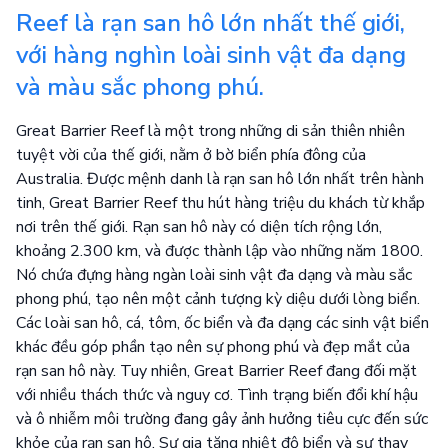
Reef là rạn san hô lớn nhất thế giới,
với hàng nghìn loài sinh vật đa dạng
và màu sắc phong phú.
Great Barrier Reef là một trong những di sản thiên nhiên
tuyệt vời của thế giới, nằm ở bờ biển phía đông của
Australia. Được mệnh danh là rạn san hô lớn nhất trên hành
tinh, Great Barrier Reef thu hút hàng triệu du khách từ khắp
nơi trên thế giới. Rạn san hô này có diện tích rộng lớn,
khoảng 2.300 km, và được thành lập vào những năm 1800.
Nó chứa đựng hàng ngàn loài sinh vật đa dạng và màu sắc
phong phú, tạo nên một cảnh tượng kỳ diệu dưới lòng biển.
Các loài san hô, cá, tôm, ốc biển và đa dạng các sinh vật biển
khác đều góp phần tạo nên sự phong phú và đẹp mắt của
rạn san hô này. Tuy nhiên, Great Barrier Reef đang đối mặt
với nhiều thách thức và nguy cơ. Tình trạng biến đổi khí hậu
và ô nhiễm môi trường đang gây ảnh hưởng tiêu cực đến sức
khỏe của rạn san hô. Sự gia tăng nhiệt độ biển và sự thay