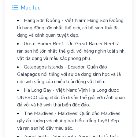
Mục lục:
Hang Sơn Đoòng - Việt Nam: Hang Sơn Đoòng
là hang động lớn nhất thế giới, có hệ sinh thái đa
dạng và cảnh quan tuyệt đẹp.
Great Barrier Reef - Úc: Great Barrier Reef là
rạn san hô lớn nhất thế giới, với hàng nghìn loài sinh
vật đa dạng và màu sắc phong phú.
Galapagos Islands - Ecuador: Quần đảo
Galapagos nổi tiếng với sự đa dạng sinh học và là
nơi sinh sống của nhiều loài động vật hiếm.
Ha Long Bay - Việt Nam: Vịnh Hạ Long được
UNESCO công nhận là di sản thế giới với cảnh quan
đá vôi và hệ sinh thái biển độc đáo.
The Maldives - Maldives: Quần đảo Maldives
gây ấn tượng với những bãi biển trắng tuyệt đẹp
và rạn san hô đầy màu sắc.
Angel Falls - Venezuela: Angel Falls là thác