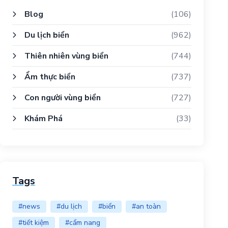
Blog
(106)
Du lịch biển
(962)
Thiên nhiên vùng biển
(744)
Ẩm thực biển
(737)
Con người vùng biển
(727)
Khám Phá
(33)
Tags
#news
#du lịch
#biển
#an toàn
#tiết kiệm
#cẩm nang