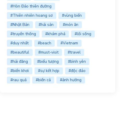
#Hòn Đảo thiên đường
#Thiên nhiên hoang sơ
#vùng biển
#Nhật Bản
#hải sản
#món ăn
#truyền thống
#khám phá
#lối sống
#duy nhất
#beach
#Vietnam
#beautiful
#must-visit
#travel
#hải đăng
#biểu tượng
#bình yên
#biển khơi
#sự kết hợp
#độc đáo
#rau quả
#biển cả
#ảnh hưởng