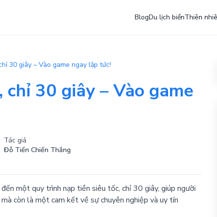
Blog
Du lịch biển
Thiên nhi
 chỉ 30 giây – Vào game ngay lập tức!
, chỉ 30 giây – Vào game
Tác giả
Đỗ Tiến Chiến Thắng
 một quy trình nạp tiền siêu tốc, chỉ 30 giây, giúp người
, mà còn là một cam kết về sự chuyên nghiệp và uy tín