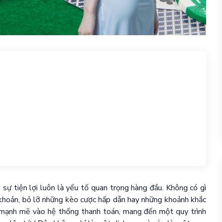
 sự tiện lợi luôn là yếu tố quan trọng hàng đầu. Không có gì
ài khoản, bỏ lỡ những kèo cược hấp dẫn hay những khoảnh khắc
ư mạnh mẽ vào hệ thống thanh toán, mang đến một quy trình