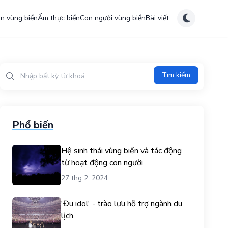
ên vùng biển
Ẩm thực biển
Con người vùng biển
Bài viết
Tìm kiếm?>
Tìm kiếm
Phổ biến
Hệ sinh thái vùng biển và tác động
từ hoạt động con người
27 thg 2, 2024
'Đu idol' - trào lưu hỗ trợ ngành du
lịch.