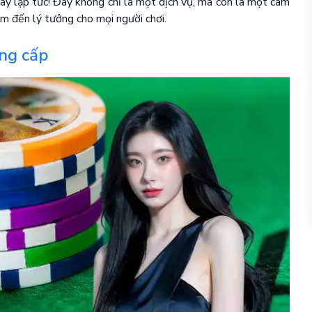
ngay lập tức! Đây không chỉ là một dịch vụ, mà còn là một cam
ểm đến lý tưởng cho mọi người chơi.
ẳng cấp