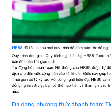
HB88
đã tối ưu hóa mọi quy trình để đảm bảo tốc độ nạp 
Quy trình đơn giản: Quy trình nạp tiền tại HB88 được thi
bản để hoàn tất giao dịch.
Tự động hóa hoàn toàn: Hệ thống của HB88 được tự động
dịch cho đến việc cộng tiền vào tài khoản. Điều này giúp lo
Thời gian xử lý kỷ lục: Với công nghệ hiện đại, HB88 cam 
đồng nghĩa với việc bạn có thể nạp tiền và tham gia vào t
nào.
Đa dạng phương thức thanh toán: Tiệ