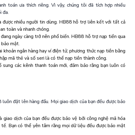
 toán ưa thích riêng. Vì vậy, chúng tôi đã tích hợp nhiều
i đa.
được nhiều người tin dùng. HB88 hỗ trợ liên kết với tất cả
 an toàn và nhanh chóng.
y đang ngày càng trở nên phổ biến. HB88 hỗ trợ nạp tiền qua
à bảo mật.
ài khoản ngân hàng hay ví điện tử, phương thức nạp tiền bằng
nhập mã thẻ và số seri là có thể nạp tiền thành công.
ổ sung các kênh thanh toán mới, đảm bảo rằng bạn luôn có
 luôn đặt lên hàng đầu. Mọi giao dịch của bạn đều được bảo
à giao dịch của bạn đều được bảo vệ bởi công nghệ mã hóa
 tế. Bạn có thể yên tâm rằng mọi dữ liệu đều được bảo mật