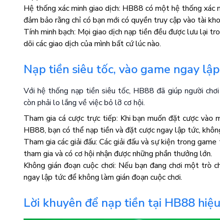
Hệ thống xác minh giao dịch: HB88 có một hệ thống xác mi
đảm bảo rằng chỉ có bạn mới có quyền truy cập vào tài kho
Tính minh bạch: Mọi giao dịch nạp tiền đều được lưu lại tr
dõi các giao dịch của mình bất cứ lúc nào.
Nạp tiền siêu tốc, vào game ngay lập
Với hệ thống nạp tiền siêu tốc, HB88 đã giúp người chơ
còn phải lo lắng về việc bỏ lỡ cơ hội.
Tham gia cá cược trực tiếp: Khi bạn muốn đặt cược vào m
HB88, bạn có thể nạp tiền và đặt cược ngay lập tức, khôn
Tham gia các giải đấu: Các giải đấu và sự kiện trong game 
tham gia và có cơ hội nhận được những phần thưởng lớn.
Không gián đoạn cuộc chơi: Nếu bạn đang chơi một trò ch
ngay lập tức để không làm gián đoạn cuộc chơi.
Lời khuyên để nạp tiền tại HB88 hiệ