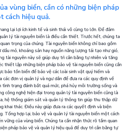
ủa vùng biển, cần có những biện pháp
t cách hiệu quả.
ng lại lợi ích kinh tế và sinh thái vô cùng to lớn. Để đảm
uản lý tài nguyên biển là điều cần thiết. Trước hết, chúng ta
m quan trọng của chúng. Tài nguyên biển không chỉ bao gồm
ư dầu mỏ, khoáng sản hay nguồn năng lượng tái tạo như gió,
ng tài nguyên này sẽ giúp duy trì cân bằng tự nhiên và tăng
ệc thiết lập những biện pháp bảo vệ tài nguyên biển cũng cần
c bảo tồn biển để bảo vệ các loài sinh vật quý hiếm và
a các đơn vị quản lý và ngư dân để đưa ra các quy định về
hặn tình trạng đánh bắt quá mức, phá hủy môi trường sống và
ng công nghệ hiện đại trong quản lý tài nguyên biển cũng là
xa, hệ thống giám sát và quản lý thông tin giúp thu thập dữ
ng khai thác. Điều này giúp đưa ra các quyết định và biện
g. Tổng hợp lại, bảo vệ và quản lý tài nguyên biển một cách
ền vững của vùng biển. Chúng ta cần nhận thức rõ tầm quan
 biện pháp bảo vệ và quản lý hiệu quả để duy trì cân bằng tự