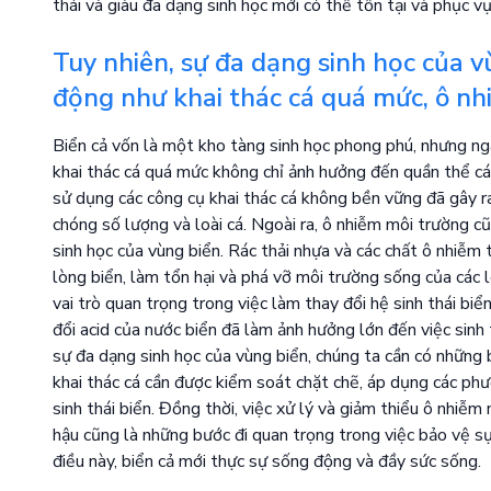
thái và giàu đa dạng sinh học mới có thể tồn tại và phục vụ 
Tuy nhiên, sự đa dạng sinh học của v
động như khai thác cá quá mức, ô nhi
Biển cả vốn là một kho tàng sinh học phong phú, nhưng n
khai thác cá quá mức không chỉ ảnh hưởng đến quần thể cá 
sử dụng các công cụ khai thác cá không bền vững đã gây r
chóng số lượng và loài cá. Ngoài ra, ô nhiễm môi trường 
sinh học của vùng biển. Rác thải nhựa và các chất ô nhiễm 
lòng biển, làm tổn hại và phá vỡ môi trường sống của các l
vai trò quan trọng trong việc làm thay đổi hệ sinh thái biể
đổi acid của nước biển đã làm ảnh hưởng lớn đến việc sinh t
sự đa dạng sinh học của vùng biển, chúng ta cần có những
khai thác cá cần được kiểm soát chặt chẽ, áp dụng các ph
sinh thái biển. Đồng thời, việc xử lý và giảm thiểu ô nhiễm
hậu cũng là những bước đi quan trọng trong việc bảo vệ sự
điều này, biển cả mới thực sự sống động và đầy sức sống.