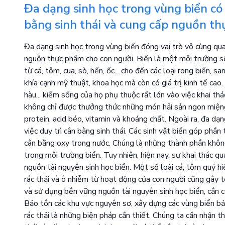
Đa dạng sinh học trong vùng biển có 
bằng sinh thái và cung cấp nguồn th
Đa dạng sinh học trong vùng biển đóng vai trò vô cùng quan
nguồn thực phẩm cho con người. Biển là một môi trường số
từ cá, tôm, cua, sò, hến, ốc... cho đến các loại rong biển, s
khía cạnh mỹ thuật, khoa học mà còn có giá trị kinh tế cao
hàu... kiếm sống của họ phụ thuộc rất lớn vào việc khai th
không chỉ được thưởng thức những món hải sản ngon miện
protein, acid béo, vitamin và khoáng chất. Ngoài ra, đa dạ
việc duy trì cân bằng sinh thái. Các sinh vật biển góp phần
cân bằng oxy trong nước. Chúng là những thành phần không 
trong môi trường biển. Tuy nhiên, hiện nay, sự khai thác 
nguồn tài nguyên sinh học biển. Một số loài cá, tôm quý h
rác thải và ô nhiễm từ hoạt động của con người cũng gây 
và sử dụng bền vững nguồn tài nguyên sinh học biển, cần có
Bảo tồn các khu vực nguyên sơ, xây dựng các vùng biển bả
rác thải là những biện pháp cần thiết. Chúng ta cần nhận th