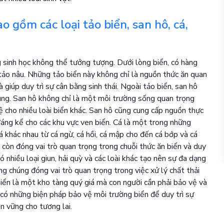
 gồm các loại tảo biển, san hô, cá,
g sinh học không thể tưởng tượng. Dưới lòng biển, có hàng
 tảo nâu. Những tảo biển này không chỉ là nguồn thức ăn quan
 giúp duy trì sự cân bằng sinh thái. Ngoài tảo biển, san hô
húng. San hô không chỉ là một môi trường sống quan trọng
 vệ cho nhiều loài biển khác. San hô cũng cung cấp nguồn thực
đáng kể cho các khu vực ven biển. Cá là một trong những
cá khác nhau từ cá ngừ, cá hồi, cá mập cho đến cá bớp và cá
 còn đóng vai trò quan trọng trong chuỗi thức ăn biển và duy
có nhiều loại giun, hải quỳ và các loài khác tạo nên sự đa dạng
g chúng đóng vai trò quan trọng trong việc xử lý chất thải
biển là một kho tàng quý giá mà con người cần phải bảo vệ và
 có những biện pháp bảo vệ môi trường biển để duy trì sự
n vững cho tương lai.