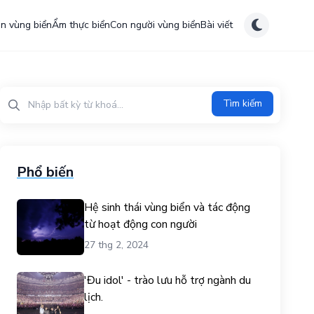
ên vùng biển
Ẩm thực biển
Con người vùng biển
Bài viết
Tìm kiếm?>
Tìm kiếm
Phổ biến
Hệ sinh thái vùng biển và tác động
từ hoạt động con người
27 thg 2, 2024
'Đu idol' - trào lưu hỗ trợ ngành du
lịch.