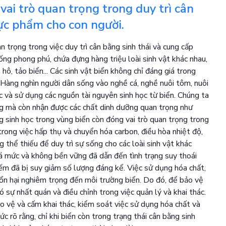
vai trò quan trọng trong duy trì cân
ực phẩm cho con người.
 trọng trong việc duy trì cân bằng sinh thái và cung cấp
ng phong phú, chứa đựng hàng triệu loài sinh vật khác nhau,
an hô, tảo biển... Các sinh vật biển không chỉ đáng giá trong
. Hàng nghìn người dân sống vào nghề cá, nghề nuôi tôm, nuôi
ác và sử dụng các nguồn tài nguyên sinh học từ biển. Chúng ta
g mà còn nhận được các chất dinh dưỡng quan trọng như
ng sinh học trong vùng biển còn đóng vai trò quan trọng trong
 trong việc hấp thụ và chuyển hóa carbon, điều hòa nhiệt độ,
thể thiếu để duy trì sự sống cho các loài sinh vật khác
quá mức và không bền vững đã dẫn đến tình trạng suy thoái
iếm đã bị suy giảm số lượng đáng kể. Việc sử dụng hóa chất,
tổn hại nghiêm trọng đến môi trường biển. Do đó, để bảo vệ
 sự nhất quán và điều chỉnh trong việc quản lý và khai thác.
o vệ và cấm khai thác, kiểm soát việc sử dụng hóa chất và
ức rõ rằng, chỉ khi biển còn trong trạng thái cân bằng sinh