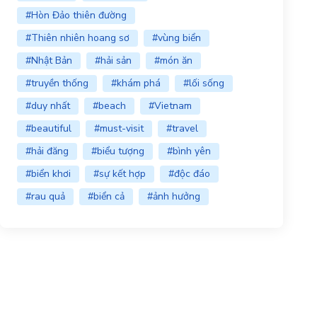
#Hòn Đảo thiên đường
#Thiên nhiên hoang sơ
#vùng biển
#Nhật Bản
#hải sản
#món ăn
#truyền thống
#khám phá
#lối sống
#duy nhất
#beach
#Vietnam
#beautiful
#must-visit
#travel
#hải đăng
#biểu tượng
#bình yên
#biển khơi
#sự kết hợp
#độc đáo
#rau quả
#biển cả
#ảnh hưởng