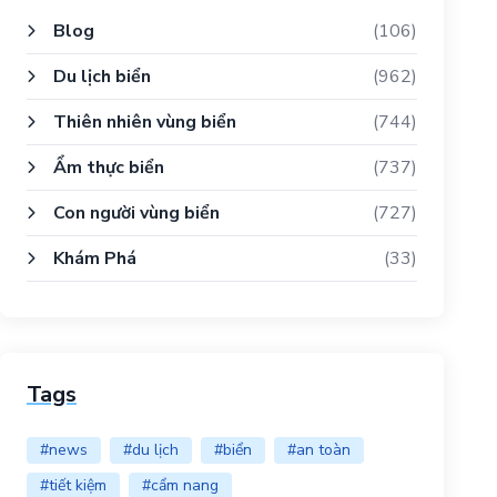
Blog
(106)
Du lịch biển
(962)
Thiên nhiên vùng biển
(744)
Ẩm thực biển
(737)
Con người vùng biển
(727)
Khám Phá
(33)
Tags
#news
#du lịch
#biển
#an toàn
#tiết kiệm
#cẩm nang