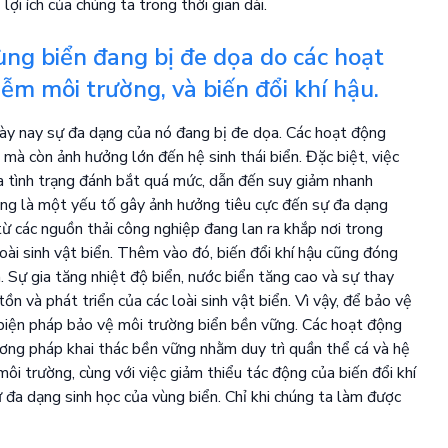
lợi ích của chúng ta trong thời gian dài.
ùng biển đang bị đe dọa do các hoạt
ễm môi trường, và biến đổi khí hậu.
gày nay sự đa dạng của nó đang bị đe dọa. Các hoạt động
mà còn ảnh hưởng lớn đến hệ sinh thái biển. Đặc biệt, việc
a tình trạng đánh bắt quá mức, dẫn đến suy giảm nhanh
cũng là một yếu tố gây ảnh hưởng tiêu cực đến sự đa dạng
từ các nguồn thải công nghiệp đang lan ra khắp nơi trong
oài sinh vật biển. Thêm vào đó, biến đổi khí hậu cũng đóng
n. Sự gia tăng nhiệt độ biển, nước biển tăng cao và sự thay
ồn và phát triển của các loài sinh vật biển. Vì vậy, để bảo vệ
 biện pháp bảo vệ môi trường biển bền vững. Các hoạt động
ương pháp khai thác bền vững nhằm duy trì quần thể cá và hệ
 môi trường, cùng với việc giảm thiểu tác động của biến đổi khí
 đa dạng sinh học của vùng biển. Chỉ khi chúng ta làm được