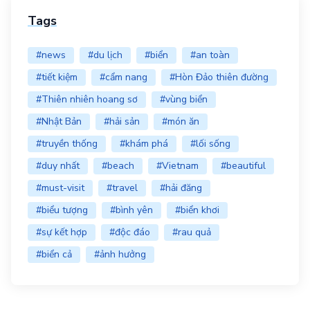
Tags
#news
#du lịch
#biển
#an toàn
#tiết kiệm
#cẩm nang
#Hòn Đảo thiên đường
#Thiên nhiên hoang sơ
#vùng biển
#Nhật Bản
#hải sản
#món ăn
#truyền thống
#khám phá
#lối sống
#duy nhất
#beach
#Vietnam
#beautiful
#must-visit
#travel
#hải đăng
#biểu tượng
#bình yên
#biển khơi
#sự kết hợp
#độc đáo
#rau quả
#biển cả
#ảnh hưởng