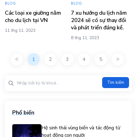
BLOG
BLOG
Các loại xe giường nằm
7 xu hướng du lịch năm
cho du lịch tại VN
2024 sẽ có sự thay đổi
và phát triển đáng kể.
11 thg 11, 2023
8 thg 11, 2023
1
2
3
4
5
Tìm kiếm?>
Tìm kiếm
Phổ biến
Hệ sinh thái vùng biển và tác động từ
hoạt động con người