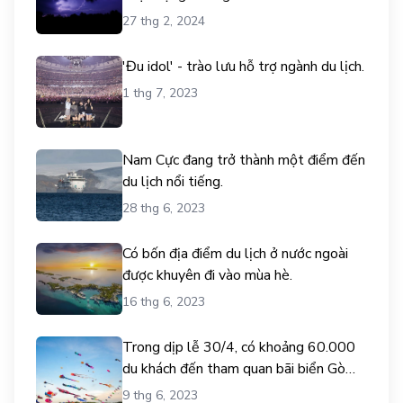
27 thg 2, 2024
'Đu idol' - trào lưu hỗ trợ ngành du lịch.
1 thg 7, 2023
Nam Cực đang trở thành một điểm đến
du lịch nổi tiếng.
28 thg 6, 2023
Có bốn địa điểm du lịch ở nước ngoài
được khuyên đi vào mùa hè.
16 thg 6, 2023
Trong dịp lễ 30/4, có khoảng 60.000
du khách đến tham quan bãi biển Gò
Công.
9 thg 6, 2023