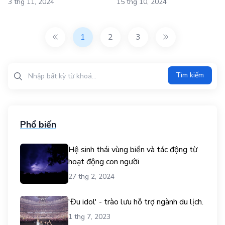
3 thg 11, 2024
15 thg 10, 2024
1
2
3
Tìm kiếm?>
Tìm kiếm
Phổ biến
Hệ sinh thái vùng biển và tác động từ
hoạt động con người
27 thg 2, 2024
'Đu idol' - trào lưu hỗ trợ ngành du lịch.
1 thg 7, 2023