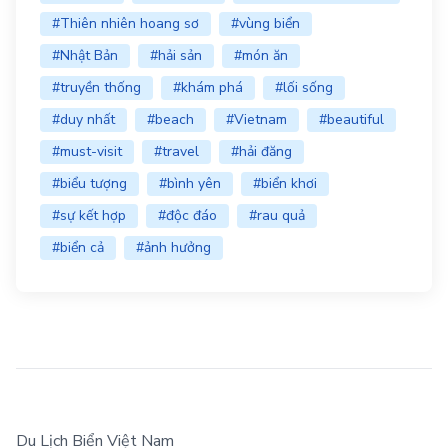
#Thiên nhiên hoang sơ
#vùng biển
#Nhật Bản
#hải sản
#món ăn
#truyền thống
#khám phá
#lối sống
#duy nhất
#beach
#Vietnam
#beautiful
#must-visit
#travel
#hải đăng
#biểu tượng
#bình yên
#biển khơi
#sự kết hợp
#độc đáo
#rau quả
#biển cả
#ảnh hưởng
Du Lịch Biển Việt Nam