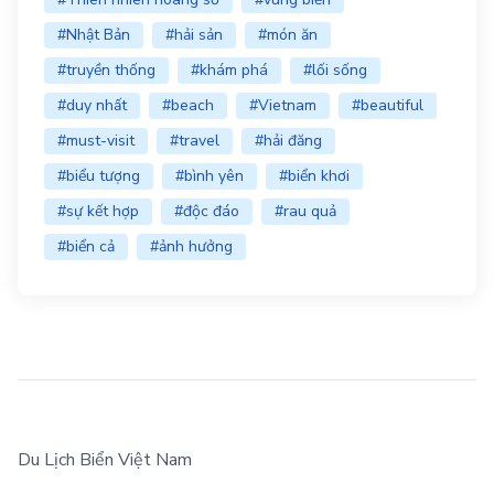
#Nhật Bản
#hải sản
#món ăn
#truyền thống
#khám phá
#lối sống
#duy nhất
#beach
#Vietnam
#beautiful
#must-visit
#travel
#hải đăng
#biểu tượng
#bình yên
#biển khơi
#sự kết hợp
#độc đáo
#rau quả
#biển cả
#ảnh hưởng
Du Lịch Biển Việt Nam