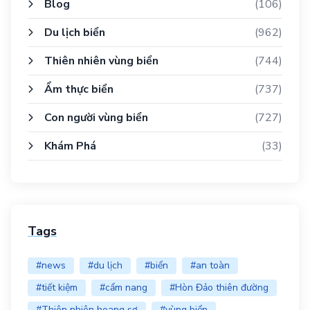
Blog
(106)
Du lịch biển
(962)
Thiên nhiên vùng biển
(744)
Ẩm thực biển
(737)
Con người vùng biển
(727)
Khám Phá
(33)
Tags
#news
#du lịch
#biển
#an toàn
#tiết kiệm
#cẩm nang
#Hòn Đảo thiên đường
#Thiên nhiên hoang sơ
#vùng biển