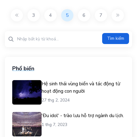
3
4
5
6
7
Tìm kiếm?>
Tìm kiếm
Phổ biến
Hệ sinh thái vùng biển và tác động từ
hoạt động con người
27 thg 2, 2024
'Đu idol' - trào lưu hỗ trợ ngành du lịch.
1 thg 7, 2023