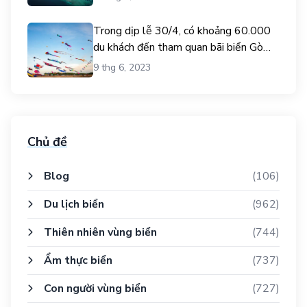
Trong dịp lễ 30/4, có khoảng 60.000
du khách đến tham quan bãi biển Gò
Công.
9 thg 6, 2023
Chủ đề
Blog
(106)
Du lịch biển
(962)
Thiên nhiên vùng biển
(744)
Ẩm thực biển
(737)
Con người vùng biển
(727)