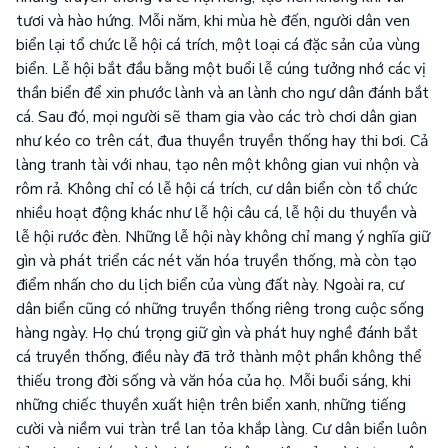
tươi và hào hứng. Mỗi năm, khi mùa hè đến, người dân ven
biển lại tổ chức lễ hội cá trích, một loại cá đặc sản của vùng
biển. Lễ hội bắt đầu bằng một buổi lễ cúng tưởng nhớ các vị
thần biển để xin phước lành và an lành cho ngư dân đánh bắt
cá. Sau đó, mọi người sẽ tham gia vào các trò chơi dân gian
như kéo co trên cát, đua thuyền truyền thống hay thi bơi. Cả
làng tranh tài với nhau, tạo nên một không gian vui nhộn và
rôm rả. Không chỉ có lễ hội cá trích, cư dân biển còn tổ chức
nhiều hoạt động khác như lễ hội câu cá, lễ hội du thuyền và
lễ hội rước đèn. Những lễ hội này không chỉ mang ý nghĩa giữ
gìn và phát triển các nét văn hóa truyền thống, mà còn tạo
điểm nhấn cho du lịch biển của vùng đất này. Ngoài ra, cư
dân biển cũng có những truyền thống riêng trong cuộc sống
hàng ngày. Họ chú trọng giữ gìn và phát huy nghề đánh bắt
cá truyền thống, điều này đã trở thành một phần không thể
thiếu trong đời sống và văn hóa của họ. Mỗi buổi sáng, khi
những chiếc thuyền xuất hiện trên biển xanh, những tiếng
cười và niềm vui tràn trề lan tỏa khắp làng. Cư dân biển luôn