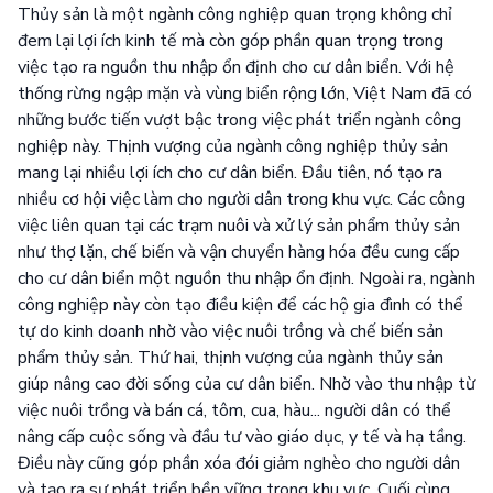
Thủy sản là một ngành công nghiệp quan trọng không chỉ
đem lại lợi ích kinh tế mà còn góp phần quan trọng trong
việc tạo ra nguồn thu nhập ổn định cho cư dân biển. Với hệ
thống rừng ngập mặn và vùng biển rộng lớn, Việt Nam đã có
những bước tiến vượt bậc trong việc phát triển ngành công
nghiệp này. Thịnh vượng của ngành công nghiệp thủy sản
mang lại nhiều lợi ích cho cư dân biển. Đầu tiên, nó tạo ra
nhiều cơ hội việc làm cho người dân trong khu vực. Các công
việc liên quan tại các trạm nuôi và xử lý sản phẩm thủy sản
như thợ lặn, chế biến và vận chuyển hàng hóa đều cung cấp
cho cư dân biển một nguồn thu nhập ổn định. Ngoài ra, ngành
công nghiệp này còn tạo điều kiện để các hộ gia đình có thể
tự do kinh doanh nhờ vào việc nuôi trồng và chế biến sản
phẩm thủy sản. Thứ hai, thịnh vượng của ngành thủy sản
giúp nâng cao đời sống của cư dân biển. Nhờ vào thu nhập từ
việc nuôi trồng và bán cá, tôm, cua, hàu... người dân có thể
nâng cấp cuộc sống và đầu tư vào giáo dục, y tế và hạ tầng.
Điều này cũng góp phần xóa đói giảm nghèo cho người dân
và tạo ra sự phát triển bền vững trong khu vực. Cuối cùng,