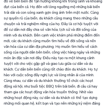
đổ về bên biển để tận hưởng không khí trong lành và khoáng
đạt của biển cả. Họ đến với lòng ngưỡng mộ những bãi biển
trải dài và con sóng xanh gợn óng ánh trên mặt nước. Cùng
sự quyến rũ của biển, du khách cũng mang theo những câu
chuyện và trải nghiệm riêng của họ. Đây là cơ hội tuyệt vời
để cư dân nơi đây chia sẻ văn hóa, lịch sử và đời sống của
mình với du khách. Bên cạnh việc khám phá những điểm đến
mới, các du khách cũng muốn tìm hiểu về đời sống và nền
văn hóa của cư dân địa phương. Họ muốn tìm hiểu về cách
sống của người dân bên biển, công việc hàng ngày và những
món ăn đặc sản nơi đây. Điều này tạo ra một khung cảnh
tuyệt vời cho việc gặp gỡ và giao lưu giữa cư dân và du
khách. Cư dân bên biển cũng rất chào đón du khách. Họ tự
hào với cuộc sống đầy nghị lực và lòng nhân ái của mình.
Cùng nhau, cư dân và du khách thường tổ chức các hoạt
động xã hội, như buổi tiệc BBQ trên bãi biển, đi câu cá hay
tham gia các hoạt động văn hóa truyền thống. Nhờ vào
những hoạt động này, cư dân và du khách có thể tạo dựng
những mối quan hệ, kết bạn và tạo nên những kỷ niệm đáng