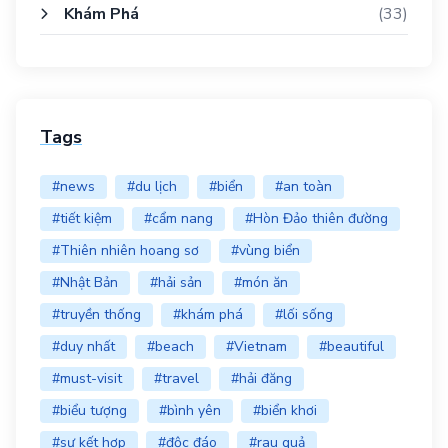
Khám Phá
(33)
Tags
#news
#du lịch
#biển
#an toàn
#tiết kiệm
#cẩm nang
#Hòn Đảo thiên đường
#Thiên nhiên hoang sơ
#vùng biển
#Nhật Bản
#hải sản
#món ăn
#truyền thống
#khám phá
#lối sống
#duy nhất
#beach
#Vietnam
#beautiful
#must-visit
#travel
#hải đăng
#biểu tượng
#bình yên
#biển khơi
#sự kết hợp
#độc đáo
#rau quả