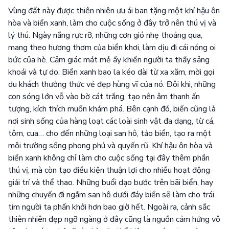
Vùng đất này được thiên nhiên ưu ái ban tặng một khí hậu ôn
hòa và biển xanh, làm cho cuộc sống ở đây trở nên thú vị và
lý thú. Ngày nắng rực rỡ, những cơn gió nhẹ thoảng qua,
mang theo hương thơm của biển khơi, làm dịu đi cái nóng oi
bức của hè. Cảm giác mát mẻ ấy khiến người ta thấy sảng
khoái và tự do. Biển xanh bao la kéo dài từ xa xăm, mời gọi
du khách thưởng thức vẻ đẹp hùng vĩ của nó. Đôi khi, những
con sóng lớn vỗ vào bờ cát trắng, tạo nên âm thanh ấn
tượng, kích thích muốn khám phá. Bên cạnh đó, biển cũng là
nơi sinh sống của hàng loạt các loài sinh vật đa dạng, từ cá,
tôm, cua… cho đến những loại san hô, tảo biển, tạo ra một
môi trường sống phong phú và quyến rũ. Khí hậu ôn hòa và
biển xanh không chỉ làm cho cuộc sống tại đây thêm phần
thú vị, mà còn tạo điều kiện thuận lợi cho nhiều hoạt động
giải trí và thể thao. Những buổi dạo bước trên bãi biển, hay
những chuyến đi ngắm san hô dưới đáy biển sẽ làm cho trái
tim người ta phấn khởi hơn bao giờ hết. Ngoài ra, cảnh sắc
thiên nhiên đẹp ngỡ ngàng ở đây cũng là nguồn cảm hứng vô