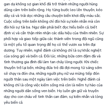
gan dạ không sợ gian khổ đã trở thành những người hùng
dũng cảm trên biển rộng. Họ từng bước leo lên thuyền, kéo
dây cá và trải dọc những câu chuyện biển khơi đầy màu sắc.
Cuộc sống trên biển không chỉ đòi hỏi sự kiên nhẫn mà còn
đòi hỏi sự tài ba. Ngư dân phải biết đọc hiểu biển cả, biết
định vị và cẩn thận nhìn nhận các dấu hiệu của thiên nhiên. Sự
phối hợp và giao tiếp giữa các thành viên trong đội ngũ cũng
là một yếu tố quan trọng để họ có thể vươn xa trên đại
dương. Tuy nhiên, nghề đánh cá không chỉ là sự khắc nghiệt
của sóng gió và biển cả. Đôi lúc, những bữa cơm đậm đà và
tình thương gia đình đã làm tan chảy lòng người. Khi chiếc
thuyền trở lại bến, những đứa trẻ đã đợi mong từ sáng sớm
sẽ chạy ra đón cha, những người phụ nữ vui mừng tiếp đón
người thân sau một ngày làm việc trên biển. Nghề đánh cá
không chỉ là công việc kiếm sống mà còn là niềm tự hào của
những người dân sống ven biển. Họ luôn gìn giữ và truyền
dạy cho con cháu về tinh thần can đảm, sự kiên nhẫn và lòng
yêu biển cả.