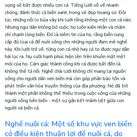
vọng sẽ bắt được nhiều con cá. Tiếng lưới vỗ về nhanh
chóng, đánh thức cả biển xanh trong vẻ đẹp hoang sơ. Đôi
lúc, những nỗi lo bủa vây khi lưới rỗng không một con cá nào.
Nhưng ngư dân không bỏ cuộc, họ luôn kiên nhẫn và chăm
chỉ chạnh lòng biển. Đó là niềm tin của họ, rằng biển cung
cấp đủ loại cá để nuôi sống cho những người đam mê nghề
này. Khi lưới trở về, từng con cá nhỏ hay cá to được ngư dân
hái lọc ra. Nụ cười hạnh phúc hiện lên trên khuôn mặt mệt
mỏi của họ. Cảm giác thành công khi cá được bắt đến là
không thể tả nổi. Nghề chài lưới không chỉ mang lại nguồn
sống cho người dân ven biển mà còn góp phần bảo tồn và
phát triển văn hóa truyền thống của địa phương. Nó đã trở
thành một phần không thể thiếu trong cuộc sống của những
người sống bên biển - một sự gắn kết mãnh liệt giữa con
người và biển cả.
Nghề nuôi cá: Một số khu vực ven biển
có điều kiện thuận lợi để nuôi cá, do