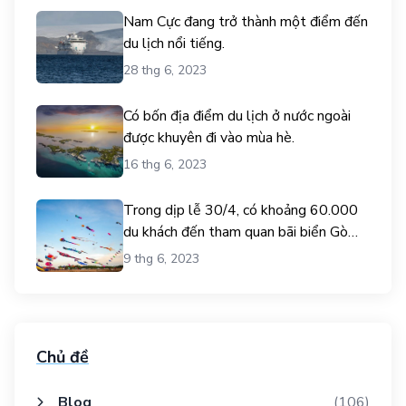
Nam Cực đang trở thành một điểm đến
du lịch nổi tiếng.
28 thg 6, 2023
Có bốn địa điểm du lịch ở nước ngoài
được khuyên đi vào mùa hè.
16 thg 6, 2023
Trong dịp lễ 30/4, có khoảng 60.000
du khách đến tham quan bãi biển Gò
Công.
9 thg 6, 2023
Chủ đề
Blog
(106)