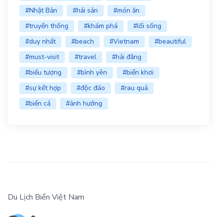
#Nhật Bản
#hải sản
#món ăn
#truyền thống
#khám phá
#lối sống
#duy nhất
#beach
#Vietnam
#beautiful
#must-visit
#travel
#hải đăng
#biểu tượng
#bình yên
#biển khơi
#sự kết hợp
#độc đáo
#rau quả
#biển cả
#ảnh hưởng
Du Lịch Biển Việt Nam