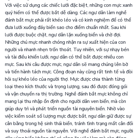
Với việc sử dụng các chiếc lưới đặc biệt, những con mực xanh
quý hiếm có thể được bắt dễ dàng. Các ngư dân làm nghề
đánh bắt mực phải rất khéo léo và có kinh nghiệm để có thể
đưa lưới xuống đáy biển sao cho điểm chuẩn nhất. Sau khi
lưới được buộc chặt, ngư dân lặn xuống biển và chờ đợi.
Những chú mực nhanh chóng nhận ra sự xuất hiện của con
người và nhanh nhẹn trốn thoát. Tuy nhiên, với sự nhạy bén
và tài điều khiển lưới, ngư dân có thể bắt được nhiều con
mực. Sau khi câu được mực, ngư dân sẽ mang chúng lên bờ
và tiến hành tách mực. Công đoạn này cũng rất tinh tế và đòi
hỏi sự khéo léo của người thợ. Mực được chia thành từng
loại theo kích thước và trọng lượng, sau đó được đóng gói
và vận chuyển ra thị trường. Nghề đánh bắt mực không chỉ
mang lại thu nhập ổn định cho người dân ven biển, mà còn
giúp duy trì và phát triển nguồn tài nguyên biển. Nhờ vào
việc kiểm soát số lượng mực được bắt, ngư dân giữ được sự
cân bằng trong hệ sinh thái biển, tránh tình trạng mất cân đối
và suy thoái nguồn tài nguyên. Với nghề đánh bắt mực, người