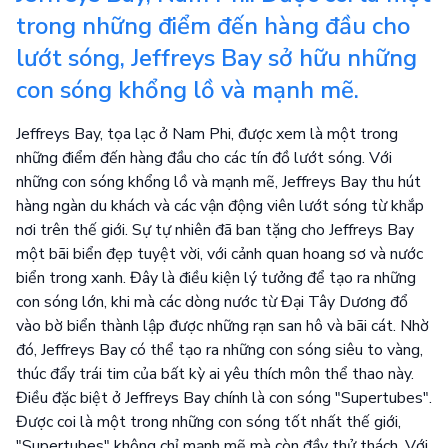
trong những điểm đến hàng đầu cho
lướt sóng, Jeffreys Bay sở hữu những
con sóng khổng lồ và mạnh mẽ.
Jeffreys Bay, tọa lạc ở Nam Phi, được xem là một trong
những điểm đến hàng đầu cho các tín đồ lướt sóng. Với
những con sóng khổng lồ và mạnh mẽ, Jeffreys Bay thu hút
hàng ngàn du khách và các vận động viên lướt sóng từ khắp
nơi trên thế giới. Sự tự nhiên đã ban tặng cho Jeffreys Bay
một bãi biển đẹp tuyệt vời, với cảnh quan hoang sơ và nước
biển trong xanh. Đây là điều kiện lý tưởng để tạo ra những
con sóng lớn, khi mà các dòng nước từ Đại Tây Dương đổ
vào bờ biển thành lập được những rạn san hô và bãi cát. Nhờ
đó, Jeffreys Bay có thể tạo ra những con sóng siêu to vàng,
thúc đẩy trái tim của bất kỳ ai yêu thích môn thể thao này.
Điều đặc biệt ở Jeffreys Bay chính là con sóng "Supertubes".
Được coi là một trong những con sóng tốt nhất thế giới,
"Supertubes" không chỉ mạnh mẽ mà còn đầy thử thách. Với