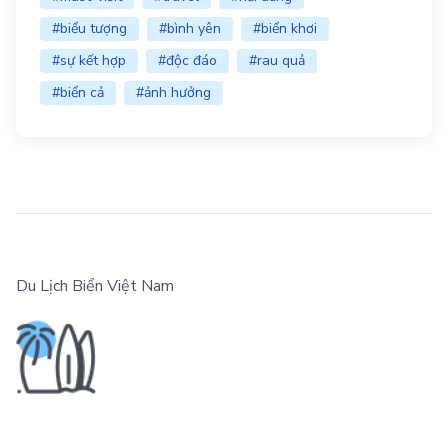
#biểu tượng
#bình yên
#biển khơi
#sự kết hợp
#độc đáo
#rau quả
#biển cả
#ảnh hưởng
Du Lịch Biển Việt Nam