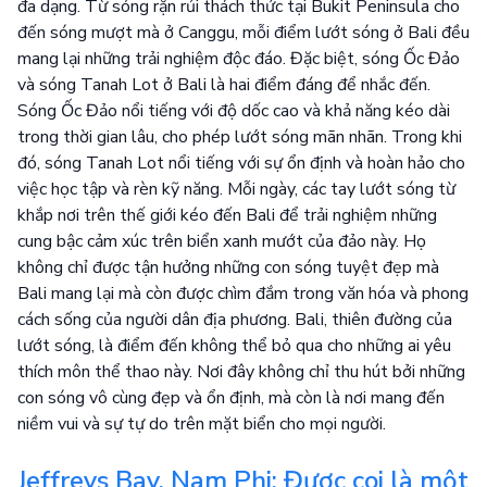
đa dạng. Từ sóng rặn rủi thách thức tại Bukit Peninsula cho
đến sóng mượt mà ở Canggu, mỗi điểm lướt sóng ở Bali đều
mang lại những trải nghiệm độc đáo. Đặc biệt, sóng Ốc Đảo
và sóng Tanah Lot ở Bali là hai điểm đáng để nhắc đến.
Sóng Ốc Đảo nổi tiếng với độ dốc cao và khả năng kéo dài
trong thời gian lâu, cho phép lướt sóng mãn nhãn. Trong khi
đó, sóng Tanah Lot nổi tiếng với sự ổn định và hoàn hảo cho
việc học tập và rèn kỹ năng. Mỗi ngày, các tay lướt sóng từ
khắp nơi trên thế giới kéo đến Bali để trải nghiệm những
cung bậc cảm xúc trên biển xanh mướt của đảo này. Họ
không chỉ được tận hưởng những con sóng tuyệt đẹp mà
Bali mang lại mà còn được chìm đắm trong văn hóa và phong
cách sống của người dân địa phương. Bali, thiên đường của
lướt sóng, là điểm đến không thể bỏ qua cho những ai yêu
thích môn thể thao này. Nơi đây không chỉ thu hút bởi những
con sóng vô cùng đẹp và ổn định, mà còn là nơi mang đến
niềm vui và sự tự do trên mặt biển cho mọi người.
Jeffreys Bay, Nam Phi: Được coi là một