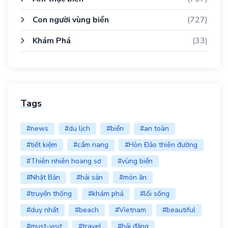
Con người vùng biển
(727)
Khám Phá
(33)
Tags
#news
#du lịch
#biển
#an toàn
#tiết kiệm
#cẩm nang
#Hòn Đảo thiên đường
#Thiên nhiên hoang sơ
#vùng biển
#Nhật Bản
#hải sản
#món ăn
#truyền thống
#khám phá
#lối sống
#duy nhất
#beach
#Vietnam
#beautiful
#must-visit
#travel
#hải đăng