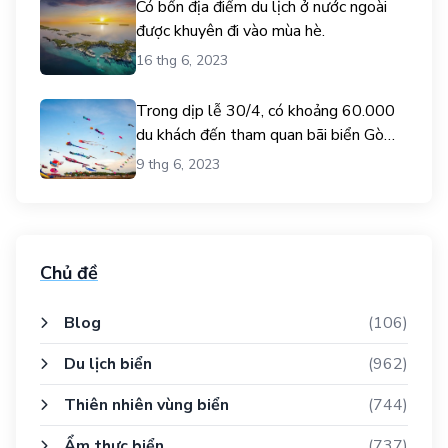
Có bốn địa điểm du lịch ở nước ngoài
được khuyên đi vào mùa hè.
16 thg 6, 2023
Trong dịp lễ 30/4, có khoảng 60.000
du khách đến tham quan bãi biển Gò
Công.
9 thg 6, 2023
Chủ đề
Blog
(106)
Du lịch biển
(962)
Thiên nhiên vùng biển
(744)
Ẩm thực biển
(737)