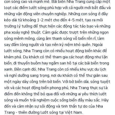
con sóng cao và mạnh mẽ. Bãi biển Nha Trang cung cấp một
loạt các điểm lướt sóng phù hợp với cả người mới bắt đầu và
những vận động viên chuyên nghiệp. Những con sóng ở đây
kéo dài từ khoảng 1-2 mét cho đến 4-5 mét, tạo ra môi
trường lý tưởng để thực hiện các động tác táo bạo và những
pha xoáy nghệ thuật. Cảm giác được trượt trên những ngọn
sóng mênh mông, cùng âm thanh sóng vỗ biển rền rĩ, làm
say đắm lòng người và tạo nên kỷ niệm khó quên. Ngoài
lướt sóng, Nha Trang còn có nhiều hoạt động biển khác để
khám phá. Du khách có thể tham gia các hoạt động như lặn
biển, đi thuyền buồm hay ngắm san hô tại các bãi biển trong
xanh. Bên cạnh đó, Nha Trang còn có nhiều khu vực du lịch
và nghỉ dưỡng sang trọng, nơi du khách có thể thư giãn sau
một ngày dày công trên bờ biển. Với bờ biển dài, sóng tuyệt
vời và các hoạt động biển phong phú, Nha Trang thực sự là
điểm đến không thể bỏ qua đối với những ai yêu thích lướt
sóng và muốn trải nghiệm cuộc sống biển đầy màu sắc. Hãy
đến và cảm nhận sự sôi động và tinh thần tự do của Nha
Trang - thiên đường lướt sóng tại Việt Nam.