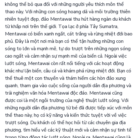
không thể bỏ qua đối với những người yêu thích môn thể
thao này. Với những con sóng hoang dã và môi trường thiên
nhiên tuyệt đẹp, đảo Mentawai thu hút hàng ngàn du khách
từ khắp nơi trên thế giới. Tọa lạc ở phía Tây Sumatra,
Mentawai có biển xanh ngắt, cát trắng và rừng nhiệt đới bao
phủ. Đây là một nơi mà bạn có thể tận hưởng những con
sóng to lớn và mạnh mẽ, tự do trượt trên những ngọn sóng
cao ngất và cảm nhận sự mạnh mẽ của biển cả. Ngoài việc
lướt sóng, Mentawai còn rất nổi tiếng với các hoạt động
khác như lặn biển, câu cá và khám phá rừng nhiệt đới. Bạn có
thể thuê một con thuyền và thám hiểm các hòn đảo xung
quanh, tham gia vào cuộc sống của người dân địa phương và
trải nghiệm văn hóa Mentawai độc đáo. Mentawai cũng
được coi là một ngôi trường của nghệ thuật lướt sóng. Với
những người dân địa phương từ bé đã được tiếp xúc với môn
thể thao này, họ có kỹ năng và kiến thức tuyệt vời về việc
trượt sóng. Du khách có thể học hỏi từ các chuyên gia địa
phương, tìm hiểu về các kỹ thuật mới và cảm nhận sự tinh tế
trong từng động tác lướt sóng. Ngoài ra, Mentawai cũng là