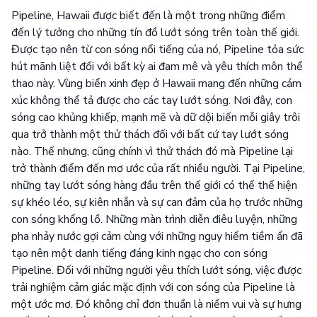
Pipeline, Hawaii được biết đến là một trong những điểm
đến lý tưởng cho những tín đồ lướt sóng trên toàn thế giới.
Được tạo nên từ con sóng nổi tiếng của nó, Pipeline tỏa sức
hút mãnh liệt đối với bất kỳ ai đam mê và yêu thích môn thể
thao này. Vùng biển xinh đẹp ở Hawaii mang đến những cảm
xúc không thể tả được cho các tay lướt sóng. Nơi đây, con
sóng cao khủng khiếp, mạnh mẽ và dữ dội biến mỗi giây trôi
qua trở thành một thử thách đối với bất cứ tay lướt sóng
nào. Thế nhưng, cũng chính vì thử thách đó mà Pipeline lại
trở thành điểm đến mơ ước của rất nhiều người. Tại Pipeline,
những tay lướt sóng hàng đầu trên thế giới có thể thể hiện
sự khéo léo, sự kiên nhẫn và sự can đảm của họ trước những
con sóng khổng lồ. Những màn trình diễn điêu luyện, những
pha nhảy nước gợi cảm cùng với những nguy hiểm tiềm ẩn đã
tạo nên một danh tiếng đáng kinh ngạc cho con sóng
Pipeline. Đối với những người yêu thích lướt sóng, việc được
trải nghiệm cảm giác mặc định với con sóng của Pipeline là
một ước mơ. Đó không chỉ đơn thuần là niềm vui và sự hưng