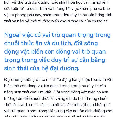
hơn về thế giới đại dương. Các nhà khoa học và nhà nghiên
cứu luôn tỏ ra quan tâm và hướng tới việc khám phá và bảo
vệ sự phong phú này, nhằm mục tiêu duy trì sự cân bằng sinh
thái và bảo vệ môi trường biển cho tương lai của chúng ta.
Ngoài việc có vai trò quan trọng trong
chuỗi thức ăn và du lịch, đời sống
động vật biển còn đóng vai trò quan
trọng trong việc duy trì sự cân bằng
sinh thái của hệ đại dương.
Đại dương không chỉ là nơi chứa đựng hàng triệu loài sinh vật
biển, mà còn đóng vai trò quan trọng trong sự duy trì cân
bằng sinh thái của Trái đất. Đời sống động vật biển có ảnh
hưởng lớn đến chuỗi thức ăn và ngành du lịch. Trong chuỗi
thức ăn, các loài cá, tảo, san hô và các sinh vật nhỏ khác giữ
vai trò quan trọng trong việc cung cấp nguồn dinh dưỡng cho