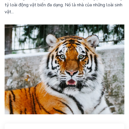
tỷ loài động vật biển đa dạng. Nó là nhà của những loài sinh
vật...