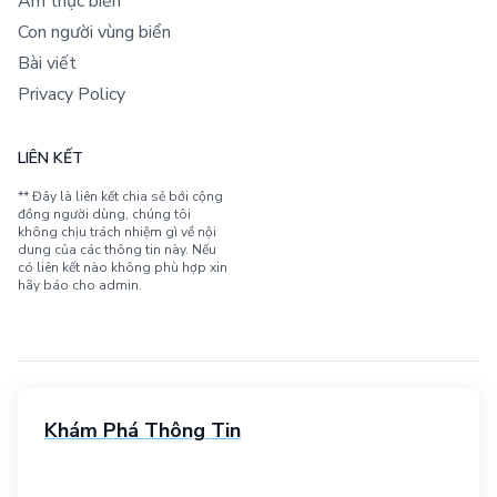
Ẩm thực biển
Con người vùng biển
Bài viết
Privacy Policy
LIÊN KẾT
** Đây là liên kết chia sẻ bới cộng
đồng người dùng, chúng tôi
không chịu trách nhiệm gì về nội
dung của các thông tin này. Nếu
có liên kết nào không phù hợp xin
hãy báo cho admin.
Khám Phá Thông Tin