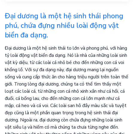
Đại dương là một hệ sinh thái phong
phú, chứa đựng nhiều loài động vật
biển đa dạng.
Đại dương là một hệ sinh thái to lớn và phong phú, với hàng
tỷ loài động vật biển đa dạng. Nó là nhà của những loài sinh
vật kỳ diệu, từ các loài cá nhỏ bé cho đến những con cá voi
khổng lồ. Với sự đa dạng này, đại dương mang lại nguồn
sống và cung cấp thức ăn cho hàng triệu người trên toàn thế
giới. Trong lòng đại dương, chúng ta có thể tìm thấy một
loạt các loài cá, từ những con cá nhỏ xinh xắn như cá hồi, cá
đuối, cá bống lau, cho đến những con cá lớn mạnh như cá
mập, cá heo và cá voi. Các loài san hô đầy màu sắc và tuyệt
đẹp cũng là một phần quan trọng trong hệ sinh thái đại
dương. Ngoài ra, đại dương còn chứa đựng những loài sinh
vật siêu lạ và hiếm có mà chúng ta chưa từng nghe đến.