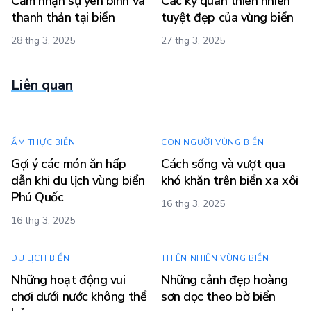
Cảm nhận sự yên bình và
Các kỳ quan thiên nhiên
thanh thản tại biển
tuyệt đẹp của vùng biển
28 thg 3, 2025
27 thg 3, 2025
Liên quan
ẨM THỰC BIỂN
CON NGƯỜI VÙNG BIỂN
Gợi ý các món ăn hấp
Cách sống và vượt qua
dẫn khi du lịch vùng biển
khó khăn trên biển xa xôi
Phú Quốc
16 thg 3, 2025
16 thg 3, 2025
DU LỊCH BIỂN
THIÊN NHIÊN VÙNG BIỂN
Những hoạt động vui
Những cảnh đẹp hoàng
chơi dưới nước không thể
sơn dọc theo bờ biển