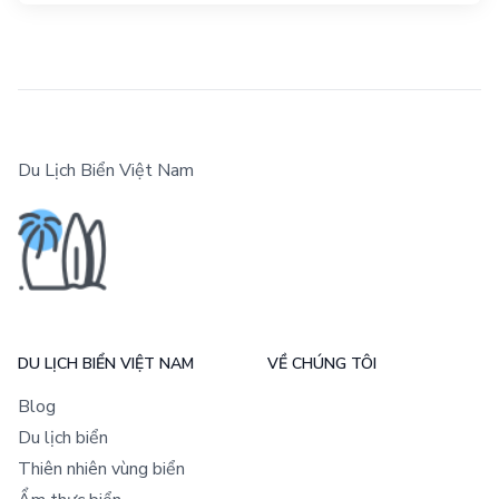
Du Lịch Biển Việt Nam
DU LỊCH BIỂN VIỆT NAM
VỀ CHÚNG TÔI
Blog
Du lịch biển
Thiên nhiên vùng biển