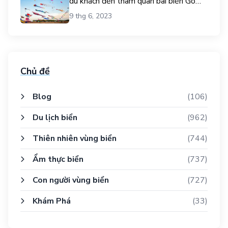
du khách đến tham quan bãi biển Gò
Công.
9 thg 6, 2023
Chủ đề
Blog
(106)
Du lịch biển
(962)
Thiên nhiên vùng biển
(744)
Ẩm thực biển
(737)
Con người vùng biển
(727)
Khám Phá
(33)