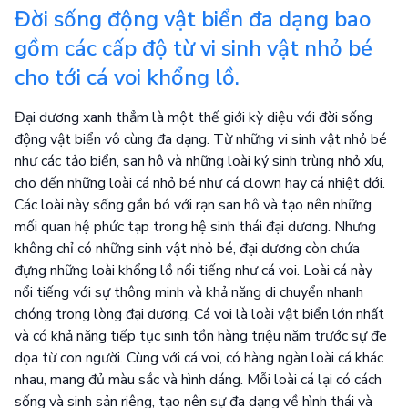
Đời sống động vật biển đa dạng bao
gồm các cấp độ từ vi sinh vật nhỏ bé
cho tới cá voi khổng lồ.
Đại dương xanh thẳm là một thế giới kỳ diệu với đời sống
động vật biển vô cùng đa dạng. Từ những vi sinh vật nhỏ bé
như các tảo biển, san hô và những loài ký sinh trùng nhỏ xíu,
cho đến những loài cá nhỏ bé như cá clown hay cá nhiệt đới.
Các loài này sống gắn bó với rạn san hô và tạo nên những
mối quan hệ phức tạp trong hệ sinh thái đại dương. Nhưng
không chỉ có những sinh vật nhỏ bé, đại dương còn chứa
đựng những loài khổng lồ nổi tiếng như cá voi. Loài cá này
nổi tiếng với sự thông minh và khả năng di chuyển nhanh
chóng trong lòng đại dương. Cá voi là loài vật biển lớn nhất
và có khả năng tiếp tục sinh tồn hàng triệu năm trước sự đe
dọa từ con người. Cùng với cá voi, có hàng ngàn loài cá khác
nhau, mang đủ màu sắc và hình dáng. Mỗi loài cá lại có cách
sống và sinh sản riêng, tạo nên sự đa dạng về hình thái và