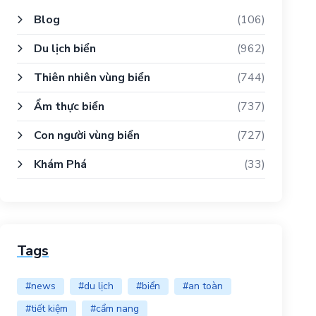
Blog
(106)
Du lịch biển
(962)
Thiên nhiên vùng biển
(744)
Ẩm thực biển
(737)
Con người vùng biển
(727)
Khám Phá
(33)
Tags
#news
#du lịch
#biển
#an toàn
#tiết kiệm
#cẩm nang