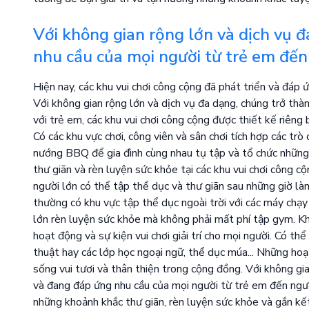
Với không gian rộng lớn và dịch vụ 
nhu cầu của mọi người từ trẻ em đến
Hiện nay, các khu vui chơi công cộng đã phát triển và đáp 
Với không gian rộng lớn và dịch vụ đa dạng, chúng trở thà
với trẻ em, các khu vui chơi công cộng được thiết kế riêng 
Có các khu vực chơi, công viên và sân chơi tích hợp các trò c
nướng BBQ để gia đình cùng nhau tụ tập và tổ chức những b
thư giãn và rèn luyện sức khỏe tại các khu vui chơi công cộ
người lớn có thể tập thể dục và thư giãn sau những giờ làm
thường có khu vực tập thể dục ngoài trời với các máy chạy b
lớn rèn luyện sức khỏe mà không phải mất phí tập gym. Khô
hoạt động và sự kiện vui chơi giải trí cho mọi người. Có thể
thuật hay các lớp học ngoại ngữ, thể dục múa... Những hoạ
sống vui tươi và thân thiện trong cộng đồng. Với không gia
và đang đáp ứng nhu cầu của mọi người từ trẻ em đến ngườ
những khoảnh khắc thư giãn, rèn luyện sức khỏe và gắn kết