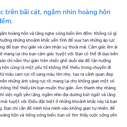
c trên bãi cát, ngắm nhìn hoàng hôn
đềm.
, ngắm hoàng hôn và lắng nghe sóng biển êm đềm. Không có gì
n hưởng những khoảnh khắc yên tĩnh để xua tan những áp lực
ưởng để bạn thư giãn và cảm nhận sự thoải mái. Cảm giác êm ái
ẽ mang lại cho bạn cảm giác tuyệt vời. Bạn có thể đi dạo bên
iản chỉ nằm thư giãn trên chiếc ghế duỗi dài để tận hưởng
 hôn cũng là một yếu tố không thể thiếu trong chuyến đi
n từ màu cam rực rỡ sang màu tím nhẹ, tạo ra cảnh quan đẹp
 nên những ánh sáng rực rỡ, mang lại cho không gian một vẻ
 không thể thiếu khi bạn muốn thư giãn. Âm thanh nhẹ nhàng
 chỉ việc ngồi yên lặng, ngắm nhìn đại dương bát ngát và lắng
 mái tuyệt vời. Điều đặc biệt ở những khoảnh khắc này là bạn
g. Bạn chỉ cần để mình hòa mình vào không gian tự nhiên, để
 hoàng hôn và tiếng sóng biển, bạn sẽ tìm thấy cuộc sống yên