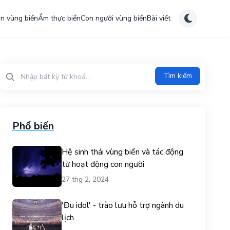
ên vùng biển
Ẩm thực biển
Con người vùng biển
Bài viết
Tìm kiếm?>
Tìm kiếm
Phổ biến
Hệ sinh thái vùng biển và tác động
từ hoạt động con người
27 thg 2, 2024
'Đu idol' - trào lưu hỗ trợ ngành du
lịch.