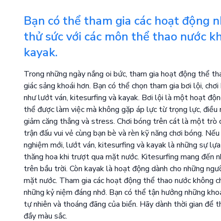
Bạn có thể tham gia các hoạt động như
thử sức với các môn thể thao nước kh
kayak.
Trong những ngày nắng oi bức, tham gia hoạt động thể tha
giác sảng khoái hơn. Bạn có thể chọn tham gia bơi lội, chơ
như lướt ván, kitesurfing và kayak. Bơi lội là một hoạt độn
thể được làm việc mà không gặp áp lực từ trọng lực, điều 
giảm căng thẳng và stress. Chơi bóng trên cát là một trò c
trận đấu vui vẻ cùng bạn bè và rèn kỹ năng chơi bóng. Nế
nghiệm mới, lướt ván, kitesurfing và kayak là những sự lự
thăng hoa khi trượt qua mặt nước. Kitesurfing mang đến n
trên bầu trời. Còn kayak là hoạt động dành cho những ngư
mặt nước. Tham gia các hoạt động thể thao nước không ch
những kỷ niệm đáng nhớ. Bạn có thể tận hưởng những khoả
tự nhiên và thoáng đãng của biển. Hãy dành thời gian để
đầy màu sắc.