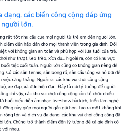
đa dạng, các biển công cộng đáp ứng
 người lớn.
ứng rất tốt nhu cầu của mọi người từ trẻ em đến người lớn.
nh điểm đến hấp dẫn cho mọi thành viên trong gia đình. Đối
biệt với không gian an toàn và phù hợp với lứa tuổi của trẻ.
hơi như trượt, leo trèo, xích đu... Ngoài ra, còn có khu vực
uổi tiệc cuối tuần. Người lớn cũng có không gian riêng để
ng. Có các sân tennis, sân bóng rổ, sân cầu lông và hồ bơi để
 việc căng thẳng. Ngoài ra, các khu vui chơi công cộng
ộ, xe đạp, xà đơn hiện đại... Đây là nơi lý tưởng để người
ng chỉ vậy, các khu vui chơi công cộng còn tổ chức nhiều
 là buổi biểu diễn âm nhạc, liveshow hài kịch, triển lãm nghệ
t động này giúp mọi người gần gũi hơn, tạo ra một không khí
n rộng lớn và dịch vụ đa dạng, các khu vui chơi công cộng đã
i lớn. Chúng trở thành điểm đến lý tưởng để cả gia đình có
 với nhau.