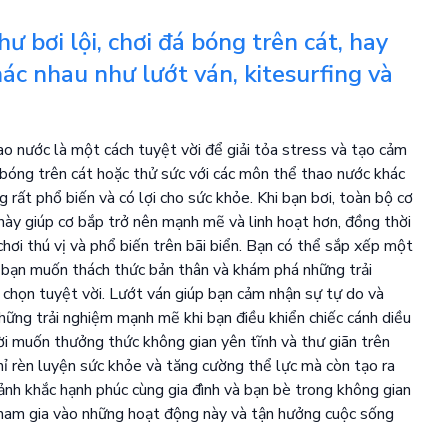
 bơi lội, chơi đá bóng trên cát, hay
ác nhau như lướt ván, kitesurfing và
o nước là một cách tuyệt vời để giải tỏa stress và tạo cảm
i bóng trên cát hoặc thử sức với các môn thể thao nước khác
g rất phổ biến và có lợi cho sức khỏe. Khi bạn bơi, toàn bộ cơ
này giúp cơ bắp trở nên mạnh mẽ và linh hoạt hơn, đồng thời
hơi thú vị và phổ biến trên bãi biển. Bạn có thể sắp xếp một
u bạn muốn thách thức bản thân và khám phá những trải
a chọn tuyệt vời. Lướt ván giúp bạn cảm nhận sự tự do và
hững trải nghiệm mạnh mẽ khi bạn điều khiển chiếc cánh diều
ời muốn thưởng thức không gian yên tĩnh và thư giãn trên
ỉ rèn luyện sức khỏe và tăng cường thể lực mà còn tạo ra
nh khắc hạnh phúc cùng gia đình và bạn bè trong không gian
 tham gia vào những hoạt động này và tận hưởng cuộc sống