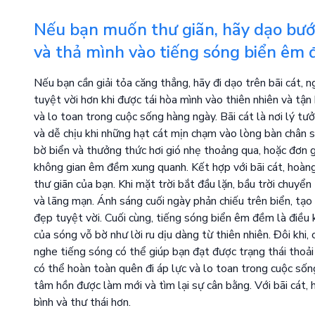
Nếu bạn muốn thư giãn, hãy dạo bướ
và thả mình vào tiếng sóng biển êm 
Nếu bạn cần giải tỏa căng thẳng, hãy đi dạo trên bãi cát
tuyệt vời hơn khi được tái hòa mình vào thiên nhiên và tậ
và lo toan trong cuộc sống hàng ngày. Bãi cát là nơi lý t
và dễ chịu khi những hạt cát mịn chạm vào lòng bàn chân s
bờ biển và thưởng thức hơi gió nhẹ thoảng qua, hoặc đơn g
không gian êm đềm xung quanh. Kết hợp với bãi cát, hoàng
thư giãn của bạn. Khi mặt trời bắt đầu lặn, bầu trời chuyể
và lãng mạn. Ánh sáng cuối ngày phản chiếu trên biển, tạo
đẹp tuyệt vời. Cuối cùng, tiếng sóng biển êm đềm là điều
của sóng vỗ bờ như lời ru dịu dàng từ thiên nhiên. Đôi khi,
nghe tiếng sóng có thể giúp bạn đạt được trạng thái thoải
có thể hoàn toàn quên đi áp lực và lo toan trong cuộc sốn
tâm hồn được làm mới và tìm lại sự cân bằng. Với bãi cát,
bình và thư thái hơn.