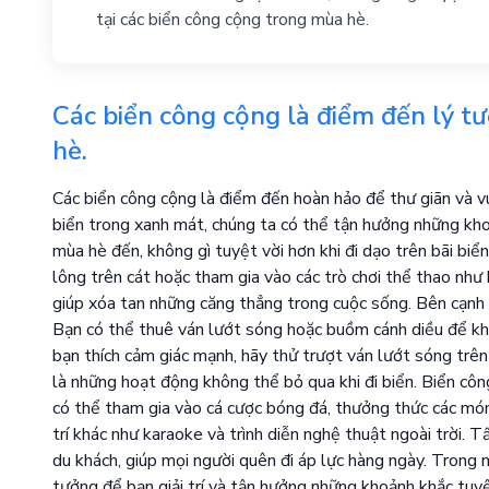
tại các biển công cộng trong mùa hè.
Các biển công cộng là điểm đến lý tưở
hè.
Các biển công cộng là điểm đến hoàn hảo để thư giãn và vui
biển trong xanh mát, chúng ta có thể tận hưởng những kho
mùa hè đến, không gì tuyệt vời hơn khi đi dạo trên bãi biển
lông trên cát hoặc tham gia vào các trò chơi thể thao nh
giúp xóa tan những căng thẳng trong cuộc sống. Bên cạnh t
Bạn có thể thuê ván lướt sóng hoặc buồm cánh diều để k
bạn thích cảm giác mạnh, hãy thử trượt ván lướt sóng trên
là những hoạt động không thể bỏ qua khi đi biển. Biển công
có thể tham gia vào cá cược bóng đá, thưởng thức các món
trí khác như karaoke và trình diễn nghệ thuật ngoài trời.
du khách, giúp mọi người quên đi áp lực hàng ngày. Trong 
tưởng để bạn giải trí và tận hưởng những khoảnh khắc tuyệ