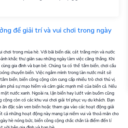
ng để giải trí và vui chơi trong ngày
 chơi trong mùa hè. Với bãi biển dài, cát trắng mịn và nước
ảnh khắc thư giãn sau những ngày làm việc căng thẳng. Khi
 cùng gia đình và bạn bè. Chúng ta có thể tắm biển, chơi cầu
ư bóng chuyền biển. Việc ngâm mình trong làn nước mát sẽ
ắm biển, biển công cộng còn cung cấp nhiều trò chơi thú vị.
hám phá sự mạo hiểm và cảm giác mạnh mẽ của biển cả. Nếu
 mặt nước xanh. Ngoài ra, lặn biển hay lướt ván buồm cũng
 cộng còn có các khu vui chơi giải trí phục vụ du khách. Bạn
 ăn đặc sản ven biển hoặc tham gia vào các hoạt động giải
 Tất cả những hoạt động này mang lại niềm vui và thoả mãn cho
ngày hè nóng bức, biển công cộng chắc chắn là điểm đến lí
t vời bên gia đình và bạn bè.