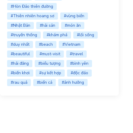
#Hòn Đảo thiên đường
#Thiên nhiên hoang sơ
#vùng biển
#Nhật Bản
#hải sản
#món ăn
#truyền thống
#khám phá
#lối sống
#duy nhất
#beach
#Vietnam
#beautiful
#must-visit
#travel
#hải đăng
#biểu tượng
#bình yên
#biển khơi
#sự kết hợp
#độc đáo
#rau quả
#biển cả
#ảnh hưởng