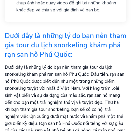
chụp ảnh hoặc quay video để ghi lại những khoảnh
khắc đẹp và chia sẻ với gia đình và bạn bè.
Dưới đây là những lý do bạn nên tham
gia tour du lịch snorkeling khám phá
rạn san hô Phú Quốc:
Dưới đây là những lý do bạn nên tham gia tour du lịch
snorkeling khám phá rạn san hô Phú Quốc: Đầu tiên, rạn san
hô Phú Quốc được biết đến như một trong những điểm
snorkeling tuyệt vời nhất ở Việt Nam. Với hàng trăm loài
sinh vật biển và sự đa dạng của màu sắc, rạn san hô mang
đến cho bạn một trải nghiệm thú vị và tuyệt đẹp. Thứ hai,
khi bạn tham gia tour snorkeling, bạn sẽ có cơ hội trải
nghiệm việc lặn xuống dưới mặt nước và khám phá một thế
giới biển kỳ diệu. Rạn san hô Phú Quốc nổi tiếng với sự giàu
có của các loài sinh vật nhỏ bé như cá hồng, cá mập nhỏ, hay