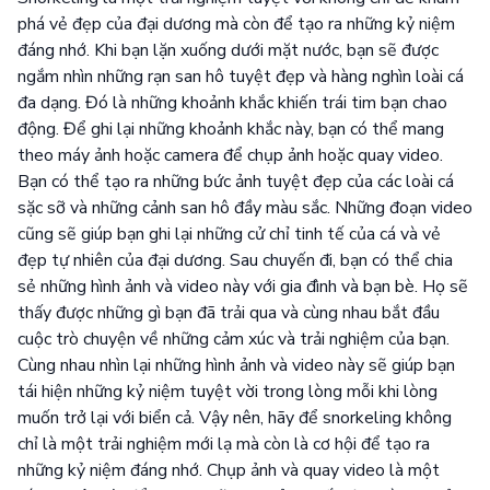
phá vẻ đẹp của đại dương mà còn để tạo ra những kỷ niệm
đáng nhớ. Khi bạn lặn xuống dưới mặt nước, bạn sẽ được
ngắm nhìn những rạn san hô tuyệt đẹp và hàng nghìn loài cá
đa dạng. Đó là những khoảnh khắc khiến trái tim bạn chao
động. Để ghi lại những khoảnh khắc này, bạn có thể mang
theo máy ảnh hoặc camera để chụp ảnh hoặc quay video.
Bạn có thể tạo ra những bức ảnh tuyệt đẹp của các loài cá
sặc sỡ và những cảnh san hô đầy màu sắc. Những đoạn video
cũng sẽ giúp bạn ghi lại những cử chỉ tinh tế của cá và vẻ
đẹp tự nhiên của đại dương. Sau chuyến đi, bạn có thể chia
sẻ những hình ảnh và video này với gia đình và bạn bè. Họ sẽ
thấy được những gì bạn đã trải qua và cùng nhau bắt đầu
cuộc trò chuyện về những cảm xúc và trải nghiệm của bạn.
Cùng nhau nhìn lại những hình ảnh và video này sẽ giúp bạn
tái hiện những kỷ niệm tuyệt vời trong lòng mỗi khi lòng
muốn trở lại với biển cả. Vậy nên, hãy để snorkeling không
chỉ là một trải nghiệm mới lạ mà còn là cơ hội để tạo ra
những kỷ niệm đáng nhớ. Chụp ảnh và quay video là một