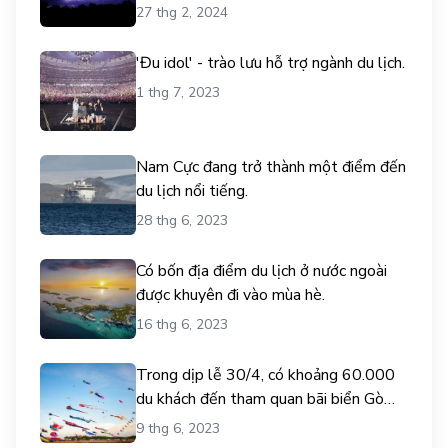
27 thg 2, 2024
'Đu idol' - trào lưu hỗ trợ ngành du lịch.
1 thg 7, 2023
Nam Cực đang trở thành một điểm đến
du lịch nổi tiếng.
28 thg 6, 2023
Có bốn địa điểm du lịch ở nước ngoài
được khuyên đi vào mùa hè.
16 thg 6, 2023
Trong dịp lễ 30/4, có khoảng 60.000
du khách đến tham quan bãi biển Gò
Công.
9 thg 6, 2023