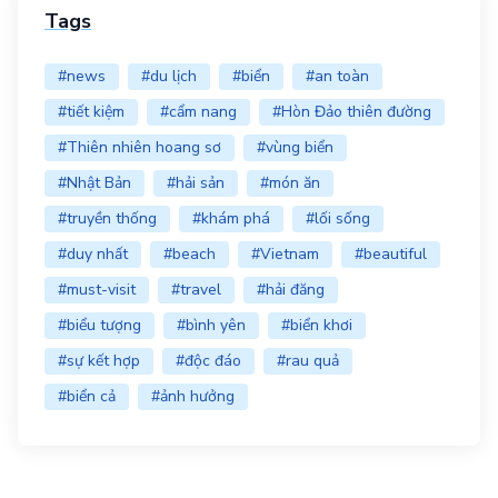
Tags
#news
#du lịch
#biển
#an toàn
#tiết kiệm
#cẩm nang
#Hòn Đảo thiên đường
#Thiên nhiên hoang sơ
#vùng biển
#Nhật Bản
#hải sản
#món ăn
#truyền thống
#khám phá
#lối sống
#duy nhất
#beach
#Vietnam
#beautiful
#must-visit
#travel
#hải đăng
#biểu tượng
#bình yên
#biển khơi
#sự kết hợp
#độc đáo
#rau quả
#biển cả
#ảnh hưởng