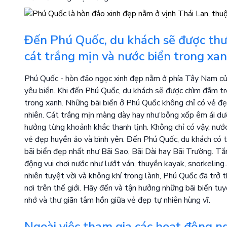
Đến Phú Quốc, du khách sẽ được thư
cát trắng mịn và nước biển trong xan
Phú Quốc - hòn đảo ngọc xinh đẹp nằm ở phía Tây Nam củ
yêu biển. Khi đến Phú Quốc, du khách sẽ được chìm đắm tr
trong xanh. Những bãi biển ở Phú Quốc không chỉ có vẻ đ
nhiên. Cát trắng mịn màng dày hay như bông xốp êm ái dướ
hưởng từng khoảnh khắc thanh tịnh. Không chỉ có vậy, nướ
vẻ đẹp huyền ảo và bình yên. Đến Phú Quốc, du khách có t
bãi biển đẹp nhất như Bãi Sao, Bãi Dài hay Bãi Trường. T
động vui chơi nước như lướt ván, thuyền kayak, snorkeling.
nhiên tuyệt vời và không khí trong lành, Phú Quốc đã trở
nơi trên thế giới. Hãy đến và tận hưởng những bãi biển tu
nhớ và thư giãn tâm hồn giữa vẻ đẹp tự nhiên hùng vĩ.
Ngoài việc tham gia các hoạt động ng