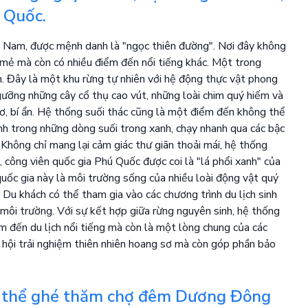
ú Quốc.
t Nam, được mệnh danh là "ngọc thiên đường". Nơi đây không
t mẻ mà còn có nhiều điểm đến nổi tiếng khác. Một trong
. Đây là một khu rừng tự nhiên với hệ động thực vật phong
ưỡng những cây cổ thụ cao vút, những loài chim quý hiếm và
, bí ẩn. Hệ thống suối thác cũng là một điểm đến không thể
nh trong những dòng suối trong xanh, chạy nhanh qua các bậc
Không chỉ mang lại cảm giác thư giãn thoải mái, hệ thống
, công viên quốc gia Phú Quốc được coi là "lá phổi xanh" của
 quốc gia này là môi trường sống của nhiều loài động vật quý
 Du khách có thể tham gia vào các chương trình du lịch sinh
n môi trường. Với sự kết hợp giữa rừng nguyên sinh, hệ thống
ểm đến du lịch nổi tiếng mà còn là một lòng chung của các
ơ hội trải nghiệm thiên nhiên hoang sơ mà còn góp phần bảo
ó thể ghé thăm chợ đêm Dương Đông