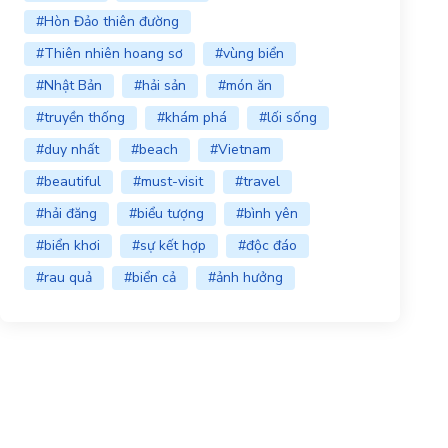
#Hòn Đảo thiên đường
#Thiên nhiên hoang sơ
#vùng biển
#Nhật Bản
#hải sản
#món ăn
#truyền thống
#khám phá
#lối sống
#duy nhất
#beach
#Vietnam
#beautiful
#must-visit
#travel
#hải đăng
#biểu tượng
#bình yên
#biển khơi
#sự kết hợp
#độc đáo
#rau quả
#biển cả
#ảnh hưởng