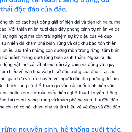
thái độc đáo của đảo.
g chỉ có các hoạt động giải trí hiện đại và tiện ích xa xỉ, mà
đảo. Với thiên nhiên tươi đẹp đầy phong cảnh tự nhiên và đa
hỉ sự nghỉ ngơi mà còn trải nghiệm sự kỳ diệu của vẻ đẹp
h tự nhiên để khám phá biển, rừng và các khu bảo tồn thiên
đi phiêu lưu trên những con đường mòn trong rừng, tắm biển
 hô hoành tráng dưới lòng biển xanh thẳm. Ngoài ra, du
động vật, nơi có rất nhiều loài cây, chim và động vật quý
tìm hiểu về văn hóa và lịch sử đặc trưng của đảo. Tại các
 hội giao lưu và trò chuyện với người dân địa phương để tìm
u khách cũng có thể tham gia vào các buổi trình diễn văn
non, hoặc xem các màn biểu diễn nghệ thuật truyền thống.
ỡng tại resort sang trọng và khám phá hệ sinh thái độc đáo
 mà còn có cơ hội khám phá và tìm hiểu về vẻ đẹp và độc đáo
 rừng nguyên sinh, hệ thống suối thác,