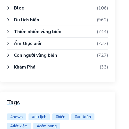
Blog
(106)
Du lịch biển
(962)
Thiên nhiên vùng biển
(744)
Ẩm thực biển
(737)
Con người vùng biển
(727)
Khám Phá
(33)
Tags
#news
#du lịch
#biển
#an toàn
#tiết kiệm
#cẩm nang