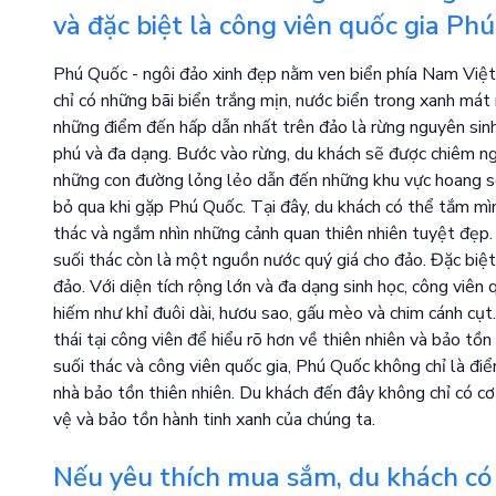
và đặc biệt là công viên quốc gia Ph
Phú Quốc - ngôi đảo xinh đẹp nằm ven biển phía Nam Việ
chỉ có những bãi biển trắng mịn, nước biển trong xanh má
những điểm đến hấp dẫn nhất trên đảo là rừng nguyên sinh
phú và đa dạng. Bước vào rừng, du khách sẽ được chiêm ng
những con đường lỏng lẻo dẫn đến những khu vực hoang sơ
bỏ qua khi gặp Phú Quốc. Tại đây, du khách có thể tắm mì
thác và ngắm nhìn những cảnh quan thiên nhiên tuyệt đẹp. 
suối thác còn là một nguồn nước quý giá cho đảo. Đặc biệt
đảo. Với diện tích rộng lớn và đa dạng sinh học, công viên
hiếm như khỉ đuôi dài, hươu sao, gấu mèo và chim cánh cụt.
thái tại công viên để hiểu rõ hơn về thiên nhiên và bảo tồ
suối thác và công viên quốc gia, Phú Quốc không chỉ là đi
nhà bảo tồn thiên nhiên. Du khách đến đây không chỉ có c
vệ và bảo tồn hành tinh xanh của chúng ta.
Nếu yêu thích mua sắm, du khách c