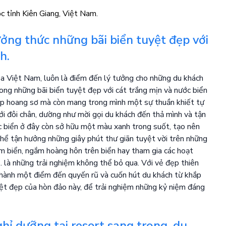
ởng thức những bãi biển tuyệt đẹp với
h.
a Việt Nam, luôn là điểm đến lý tưởng cho những du khách
ong những bãi biển tuyệt đẹp với cát trắng mịn và nước biển
ẹp hoang sơ mà còn mang trong mình một sự thuần khiết tự
i đôi chân, dường như mời gọi du khách đến thả mình và tận
c biển ở đây còn sở hữu một màu xanh trong suốt, tạo nên
hể tận hưởng những giây phút thư giãn tuyệt vời trên những
ắm biển, ngắm hoàng hôn trên biển hay tham gia các hoạt
.. là những trải nghiệm không thể bỏ qua. Với vẻ đẹp thiên
 thành một điểm đến quyến rũ và cuốn hút du khách từ khắp
yệt đẹp của hòn đảo này, để trải nghiệm những kỷ niệm đáng
hỉ dưỡng tại resort sang trọng, du