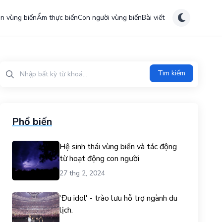
ên vùng biển
Ẩm thực biển
Con người vùng biển
Bài viết
Tìm kiếm?>
Tìm kiếm
Phổ biến
Hệ sinh thái vùng biển và tác động
từ hoạt động con người
27 thg 2, 2024
'Đu idol' - trào lưu hỗ trợ ngành du
lịch.