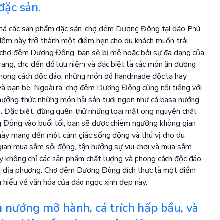
đặc sản.
há các sản phẩm đặc sản, chợ đêm Dương Đông tại đảo Phú
 đêm này trở thành một điểm hẹn cho du khách muốn trải
 chợ đêm Dương Đông, bạn sẽ bị mê hoặc bởi sự đa dạng của
trang, cho đến đồ lưu niệm và đặc biệt là các món ăn đường
 phong cách độc đáo, những món đồ handmade độc lạ hay
và bạn bè. Ngoài ra, chợ đêm Dương Đông cũng nổi tiếng với
hưởng thức những món hải sản tươi ngon như cá basa nướng
n. Đặc biệt, đừng quên thử những loại mật ong nguyên chất
 Đông vào buổi tối, bạn sẽ được chiêm ngưỡng không gian
 này mang đến một cảm giác sống động và thú vị cho du
gian mua sắm sôi động, tận hưởng sự vui chơi và mua sắm
y không chỉ các sản phẩm chất lượng và phong cách độc đáo
ản địa phương. Chợ đêm Dương Đông đích thực là một điểm
 hiểu về văn hóa của đảo ngọc xinh đẹp này.
 nướng mỡ hành, cá trích hấp bầu, và