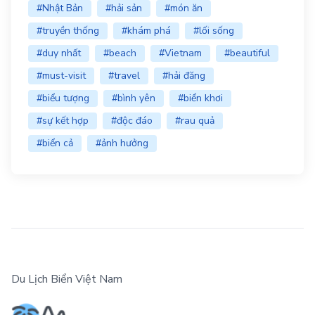
#Nhật Bản
#hải sản
#món ăn
#truyền thống
#khám phá
#lối sống
#duy nhất
#beach
#Vietnam
#beautiful
#must-visit
#travel
#hải đăng
#biểu tượng
#bình yên
#biển khơi
#sự kết hợp
#độc đáo
#rau quả
#biển cả
#ảnh hưởng
Du Lịch Biển Việt Nam