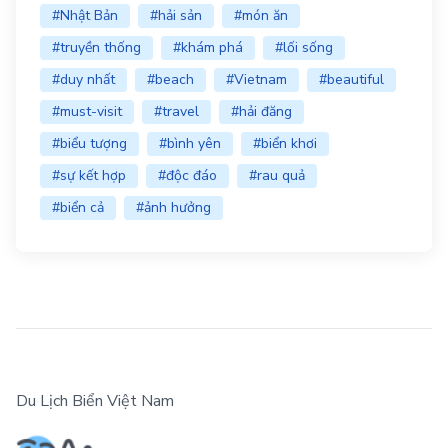
#Nhật Bản
#hải sản
#món ăn
#truyền thống
#khám phá
#lối sống
#duy nhất
#beach
#Vietnam
#beautiful
#must-visit
#travel
#hải đăng
#biểu tượng
#bình yên
#biển khơi
#sự kết hợp
#độc đáo
#rau quả
#biển cả
#ảnh hưởng
Du Lịch Biển Việt Nam