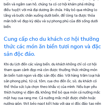
biển và ngắm san hô, chúng ta có cơ hội khám phá những
điều tuyệt vời mà đại dương ẩn chứa. Hãy bỏ qua những lo
lắng và bước chân xuống dưới biển, để lòng ta được thỏa
mãn bởi vẻ đẹp kỳ diệu và sự phong phú của đời sống dưới
biển.
Cung cấp cho du khách cơ hội thưởng
thức các món ăn biển tươi ngon và đặc
sản độc đáo.
Khi du lịch đến các vùng biển, du khách không chỉ có cơ hội
tham quan cảnh đẹp mà còn được thưởng thức những món
ăn biển tươi ngon và đặc sản độc đáo. Với hàng trăm loại hải
sản phong phú, từ cá, tôm, cua cho đến ốc, sò, du khách có
thể thỏa sức lựa chọn theo khẩu vị của mình. Nếu bạn yêu
thích hương vị đậm đà, không thể bỏ qua món cá nướng mắc
mật hay cua rang me. Cá nướng mắc mật được chiên hoặc
nướng giòn, thịt béo ngọt kết hợp với gia vị độc đáo tạo nên