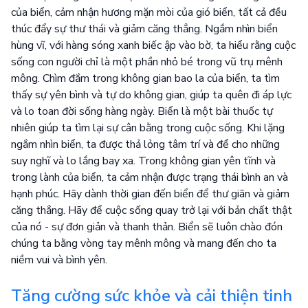
của biển, cảm nhận hương mặn mòi của gió biển, tất cả đều
thúc đẩy sự thư thái và giảm căng thẳng. Ngắm nhìn biển
hùng vĩ, với hàng sóng xanh biếc ập vào bờ, ta hiểu rằng cuộc
sống con người chỉ là một phần nhỏ bé trong vũ trụ mênh
mông. Chìm đắm trong không gian bao la của biển, ta tìm
thấy sự yên bình và tự do không gian, giúp ta quên đi áp lực
và lo toan đời sống hàng ngày. Biển là một bài thuốc tự
nhiên giúp ta tìm lại sự cân bằng trong cuộc sống. Khi lặng
ngắm nhìn biển, ta được thả lỏng tâm trí và để cho những
suy nghĩ và lo lắng bay xa. Trong không gian yên tĩnh và
trong lành của biển, ta cảm nhận được trạng thái bình an và
hạnh phúc. Hãy dành thời gian đến biển để thư giãn và giảm
căng thẳng. Hãy để cuộc sống quay trở lại với bản chất thật
của nó - sự đơn giản và thanh thản. Biển sẽ luôn chào đón
chúng ta bằng vòng tay mênh mông và mang đến cho ta
niềm vui và bình yên.
Tăng cường sức khỏe và cải thiện tinh