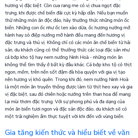
hương vị đặc biệt. Còn cua rang me có vị chua ngọt đặc
trưng, khi được chế biến đãi cực kỳ hấp dẫn. Nếu bạn muốn
thử những món ăn độc đáo, hãy thưởng thức những món ốc
biển. Những con ốc như ốc len xào dừa, ốc hương nướng mỡ
hành hay sò điệp nướng mỡ hành đều mang đến hương vị
đặc trưng và thú vị. Không chỉ có các món ăn chế biến từ hải
sản, du khách cũng có thể thưởng thức các loại đặc sản như
cá bớp kho tộ hay nem nướng Ninh Hoà - những món ăn
không thể tìm thấy ở bất kỳ đâu khác. Cá bớp kho tộ có thịt
ngon, mềm, trên nền sốt đậm đà hòa quyện với gia vị tạo
nên hương vị khó quên. Trong khi đó, nem nướng Ninh Hoà
là một món ăn truyền thống được làm từ thịt heo xay và gia
vị đặc biệt, sau đó chiên hoặc nướng trên than hoa để mang
lại mùi thơm đặc trưng. Với sự phong phú và đa dạng của
món ăn biển tươi ngon và đặc sản độc đáo, du khách sẽ có
một trải nghiệm ẩm thực tuyệt vời khi đến với vùng biển.
Gia tăng kiến thức và hiểu biết về văn