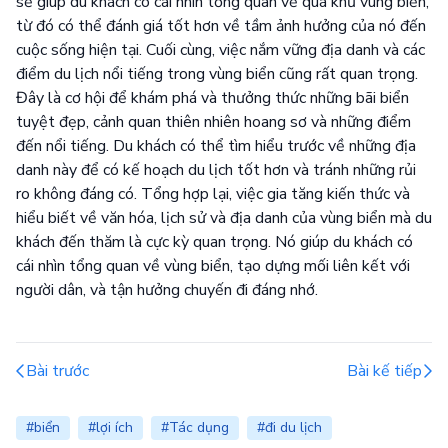
sẽ giúp du khách có cái nhìn tổng quan về quá khứ vùng biển,
từ đó có thể đánh giá tốt hơn về tầm ảnh hưởng của nó đến
cuộc sống hiện tại. Cuối cùng, việc nắm vững địa danh và các
điểm du lịch nổi tiếng trong vùng biển cũng rất quan trọng.
Đây là cơ hội để khám phá và thưởng thức những bãi biển
tuyệt đẹp, cảnh quan thiên nhiên hoang sơ và những điểm
đến nổi tiếng. Du khách có thể tìm hiểu trước về những địa
danh này để có kế hoạch du lịch tốt hơn và tránh những rủi
ro không đáng có. Tổng hợp lại, việc gia tăng kiến thức và
hiểu biết về văn hóa, lịch sử và địa danh của vùng biển mà du
khách đến thăm là cực kỳ quan trọng. Nó giúp du khách có
cái nhìn tổng quan về vùng biển, tạo dựng mối liên kết với
người dân, và tận hưởng chuyến đi đáng nhớ.
Bài trước
Bài kế tiếp
#biển
#lợi ích
#Tác dụng
#đi du lịch