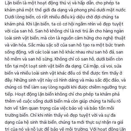
Lặn biển là một hoạt động thú vị và hấp dẫn, cho phép ta
khám phá một thế giới đa dạng và phong phú dưới mặt nước.
Dưới lòng biển, có rất nhiều điều kỳ diệu chờ đợi chúng ta
khám phá. Khi lặn biển, ta có cơ hội ngắm nhìn vẻ đẹp tuyệt
vời của san hô. San hô không chỉ là nơi trú ẩn cho hàng ngàn
loài sinh vật biển, mà còn là nguồn cảm hứng cho nghệ thuật
và văn hóa. Sắc màu sặc sỡ của san hô tạo ra một bức tranh
sống động, với các loài san hô khác nhau như san hô đá, san
hô mềm và san hô sừng. Không chỉ có san hô, dưới biển còn
tồn tại một loạt sinh vật biển đa dạng. Cá mập, cá voi, sứa
biển và nhiều loài sinh vật khác đều có thể được tìm thấy ở
đây. Những sinh vật này có hình dáng và màu sắc độc đáo, và
chúng có thể làm say lòng người khi được chiêm ngưỡng trực
tiếp. Hoạt động lặn biển không chỉ cho phép ta khám phá
thêm về cuộc sống dưới biển mà còn giúp chúng ta hiểu rõ
hơn về tầm quan trọng của việc bảo vệ và bảo tồn môi
trường biển. Chỉ khi nhìn thấy vẻ đẹp tuyệt vời và sự đa
dạng của hệ sinh thái biển, chúng ta mới thực sự nhận ra giá
trị của nó và nỗ lực để bảo vệ môi trường. Với hoạt động lặn