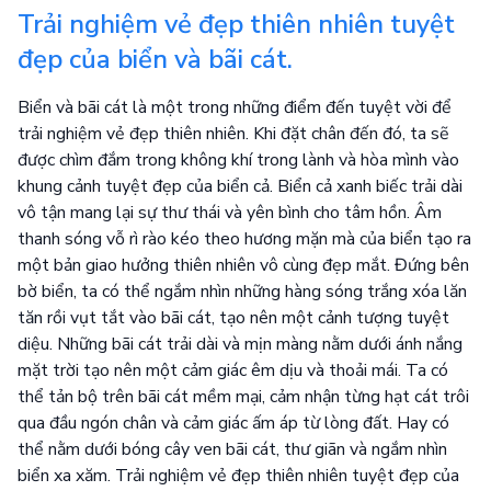
Trải nghiệm vẻ đẹp thiên nhiên tuyệt
đẹp của biển và bãi cát.
Biển và bãi cát là một trong những điểm đến tuyệt vời để
trải nghiệm vẻ đẹp thiên nhiên. Khi đặt chân đến đó, ta sẽ
được chìm đắm trong không khí trong lành và hòa mình vào
khung cảnh tuyệt đẹp của biển cả. Biển cả xanh biếc trải dài
vô tận mang lại sự thư thái và yên bình cho tâm hồn. Âm
thanh sóng vỗ rì rào kéo theo hương mặn mà của biển tạo ra
một bản giao hưởng thiên nhiên vô cùng đẹp mắt. Đứng bên
bờ biển, ta có thể ngắm nhìn những hàng sóng trắng xóa lăn
tăn rồi vụt tắt vào bãi cát, tạo nên một cảnh tượng tuyệt
diệu. Những bãi cát trải dài và mịn màng nằm dưới ánh nắng
mặt trời tạo nên một cảm giác êm dịu và thoải mái. Ta có
thể tản bộ trên bãi cát mềm mại, cảm nhận từng hạt cát trôi
qua đầu ngón chân và cảm giác ấm áp từ lòng đất. Hay có
thể nằm dưới bóng cây ven bãi cát, thư giãn và ngắm nhìn
biển xa xăm. Trải nghiệm vẻ đẹp thiên nhiên tuyệt đẹp của