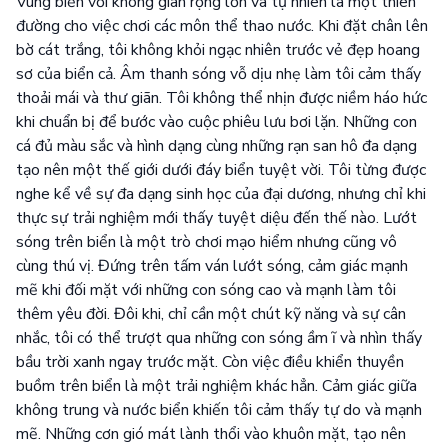
Vùng biển với không gian rộng lớn và tự nhiên là một thiên
đường cho việc chơi các môn thể thao nước. Khi đặt chân lên
bờ cát trắng, tôi không khỏi ngạc nhiên trước vẻ đẹp hoang
sơ của biển cả. Âm thanh sóng vỗ dịu nhẹ làm tôi cảm thấy
thoải mái và thư giãn. Tôi không thể nhịn được niềm háo hức
khi chuẩn bị để bước vào cuộc phiêu lưu bơi lặn. Những con
cá đủ màu sắc và hình dạng cùng những rạn san hô đa dạng
tạo nên một thế giới dưới đáy biển tuyệt vời. Tôi từng được
nghe kể về sự đa dạng sinh học của đại dương, nhưng chỉ khi
thực sự trải nghiệm mới thấy tuyệt diệu đến thế nào. Lướt
sóng trên biển là một trò chơi mạo hiểm nhưng cũng vô
cùng thú vị. Đứng trên tấm ván lướt sóng, cảm giác mạnh
mẽ khi đối mặt với những con sóng cao và mạnh làm tôi
thêm yêu đời. Đôi khi, chỉ cần một chút kỹ năng và sự cân
nhắc, tôi có thể trượt qua những con sóng ầm ĩ và nhìn thấy
bầu trời xanh ngay trước mặt. Còn việc điều khiển thuyền
buồm trên biển là một trải nghiệm khác hẳn. Cảm giác giữa
không trung và nước biển khiến tôi cảm thấy tự do và mạnh
mẽ. Những cơn gió mát lành thổi vào khuôn mặt, tạo nên