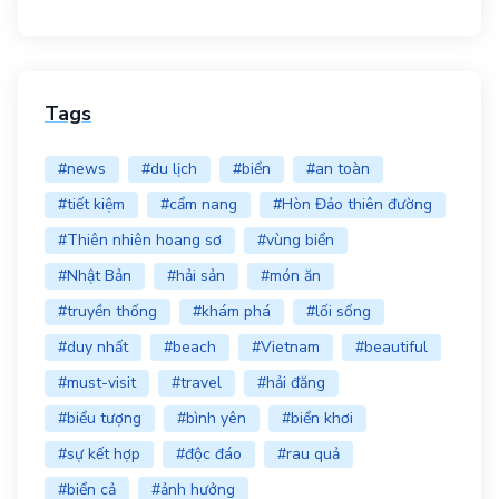
Tags
#news
#du lịch
#biển
#an toàn
#tiết kiệm
#cẩm nang
#Hòn Đảo thiên đường
#Thiên nhiên hoang sơ
#vùng biển
#Nhật Bản
#hải sản
#món ăn
#truyền thống
#khám phá
#lối sống
#duy nhất
#beach
#Vietnam
#beautiful
#must-visit
#travel
#hải đăng
#biểu tượng
#bình yên
#biển khơi
#sự kết hợp
#độc đáo
#rau quả
#biển cả
#ảnh hưởng