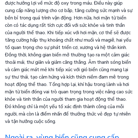
được hưởng lợi về mức độ oxy trong máu. Điều này giúp
cung cấp năng lượng cho cơ bắp, tăng cường sức mạnh và sự
bền bỉ trong quá trình vận động. Hơn nữa, hơi mặn từ biển
còn có tác dụng rất tích cực đối với sức khỏe và tinh thần
của người thể thao. Khi tiếp xúc với hơi mặn, cơ thể sẽ được
tăng cường hấp thụ khoáng chất như muối và magiê, hai yếu
tố quan trọng cho sự phát triển cơ, xương và hệ thần kinh.
Đồng thời, không gian biển mở thường tạo ra một cảm giác
thoải mái, thư giãn và giảm căng thẳng. Âm thanh sóng biển
và cảm giác mát mẻ khi tiếp xúc với gió biển cũng mang lại
sự thư thái, tạo cảm hứng và kích thích niềm đam mê trong
hoạt động thể thao. Tổng hợp lại, khí hậu trong lành và hơi
mặn từ biển đóng vai trò quan trọng trong việc nâng cao sức
khỏe và tinh thần của người tham gia hoạt động thể thao.
Đó không chỉ là một yếu tố xác định thành công của mỗi
người, mà còn là điểm nhấn để thưởng thức vẻ đẹp tự nhiên
và tận hưởng cuộc sống.
Ngoài ra, vùng biển cũng cung cấp