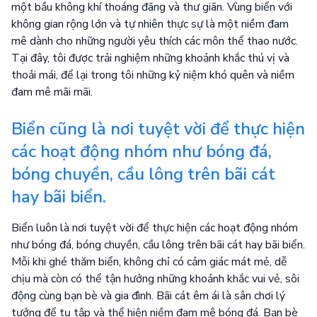
một bầu không khí thoáng đãng và thư giãn. Vùng biển với
không gian rộng lớn và tự nhiên thực sự là một niềm đam
mê dành cho những người yêu thích các môn thể thao nước.
Tại đây, tôi được trải nghiệm những khoảnh khắc thú vị và
thoải mái, để lại trong tôi những kỷ niệm khó quên và niềm
đam mê mãi mãi.
Biển cũng là nơi tuyệt vời để thực hiện
các hoạt động nhóm như bóng đá,
bóng chuyền, cầu lông trên bãi cát
hay bãi biển.
Biển luôn là nơi tuyệt vời để thực hiện các hoạt động nhóm
như bóng đá, bóng chuyền, cầu lông trên bãi cát hay bãi biển.
Mỗi khi ghé thăm biển, không chỉ có cảm giác mát mẻ, dễ
chịu mà còn có thể tận hưởng những khoảnh khắc vui vẻ, sôi
động cùng bạn bè và gia đình. Bãi cát êm ái là sân chơi lý
tưởng để tụ tập và thể hiện niềm đam mê bóng đá. Bạn bè