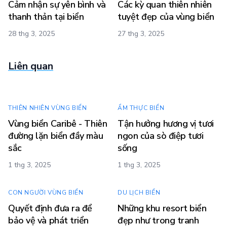
Cảm nhận sự yên bình và
Các kỳ quan thiên nhiên
thanh thản tại biển
tuyệt đẹp của vùng biển
28 thg 3, 2025
27 thg 3, 2025
Liên quan
THIÊN NHIÊN VÙNG BIỂN
ẨM THỰC BIỂN
Vùng biển Caribê - Thiên
Tận hưởng hương vị tươi
đường lặn biển đầy màu
ngon của sò điệp tươi
sắc
sống
1 thg 3, 2025
1 thg 3, 2025
CON NGƯỜI VÙNG BIỂN
DU LỊCH BIỂN
Quyết định đưa ra để
Những khu resort biển
bảo vệ và phát triển
đẹp như trong tranh