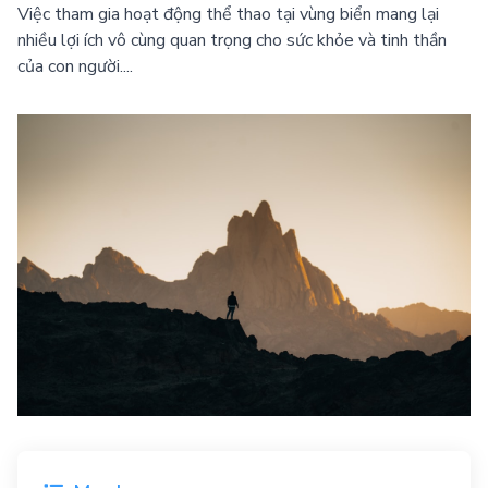
Việc tham gia hoạt động thể thao tại vùng biển mang lại
nhiều lợi ích vô cùng quan trọng cho sức khỏe và tinh thần
của con người....