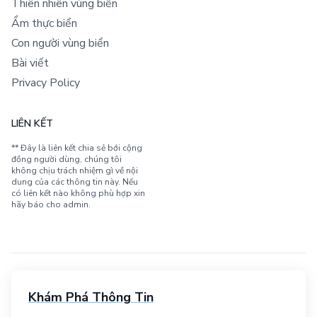
Thiên nhiên vùng biển
Ẩm thực biển
Con người vùng biển
Bài viết
Privacy Policy
LIÊN KẾT
** Đây là liên kết chia sẻ bới cộng
đồng người dùng, chúng tôi
không chịu trách nhiệm gì về nội
dung của các thông tin này. Nếu
có liên kết nào không phù hợp xin
hãy báo cho admin.
Khám Phá Thông Tin