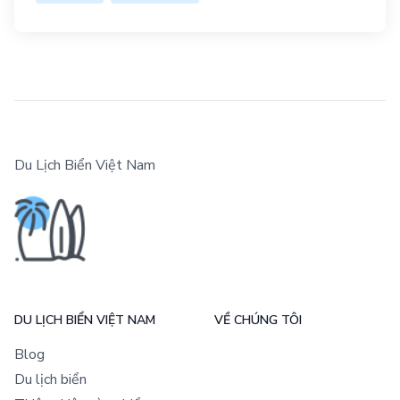
Du Lịch Biển Việt Nam
DU LỊCH BIỂN VIỆT NAM
VỀ CHÚNG TÔI
Blog
Du lịch biển