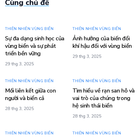
Cùng chủ đề
THIÊN NHIÊN VÙNG BIỂN
THIÊN NHIÊN VÙNG BIỂN
Sự đa dạng sinh học của
Ảnh hưởng của biến đổi
vùng biển và sự phát
khí hậu đối với vùng biển
triển bền vững
29 thg 3, 2025
29 thg 3, 2025
THIÊN NHIÊN VÙNG BIỂN
THIÊN NHIÊN VÙNG BIỂN
Mối liên kết giữa con
Tìm hiểu về rạn san hô và
người và biển cả
vai trò của chúng trong
hệ sinh thái biển
28 thg 3, 2025
28 thg 3, 2025
THIÊN NHIÊN VÙNG BIỂN
THIÊN NHIÊN VÙNG BIỂN