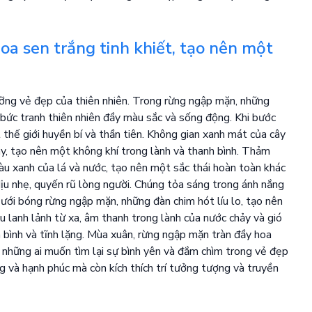
a sen trắng tinh khiết, tạo nên một
ưỡng vẻ đẹp của thiên nhiên. Trong rừng ngập mặn, những
 bức tranh thiên nhiên đầy màu sắc và sống động. Khi bước
thế giới huyền bí và thần tiên. Không gian xanh mát của cây
ây, tạo nên một không khí trong lành và thanh bình. Thảm
màu xanh của lá và nước, tạo nên một sắc thái hoàn toàn khác
u nhẹ, quyến rũ lòng người. Chúng tỏa sáng trong ánh nắng
ới bóng rừng ngập mặn, những đàn chim hót líu lo, tạo nên
 lanh lảnh từ xa, âm thanh trong lành của nước chảy và gió
 bình và tĩnh lặng. Mùa xuân, rừng ngập mặn tràn đầy hoa
 những ai muốn tìm lại sự bình yên và đắm chìm trong vẻ đẹp
ng và hạnh phúc mà còn kích thích trí tưởng tượng và truyền