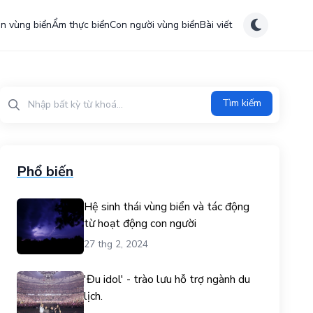
ên vùng biển
Ẩm thực biển
Con người vùng biển
Bài viết
Tìm kiếm?>
Tìm kiếm
Phổ biến
Hệ sinh thái vùng biển và tác động
từ hoạt động con người
27 thg 2, 2024
'Đu idol' - trào lưu hỗ trợ ngành du
lịch.