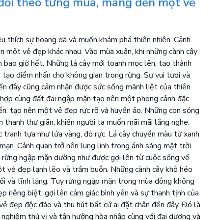
đổi theo từng mùa, mang đến một vẻ
u thích sự hoang dã và muốn khám phá thiên nhiên. Cảnh
n một vẻ đẹp khác nhau. Vào mùa xuân, khi những cành cây
 bao giờ hết. Những lá cây mới toanh mọc lên, tạo thành
tạo điểm nhấn cho không gian trong rừng. Sự vui tươi và
 đến đây cũng cảm nhận được sức sống mãnh liệt của thiên
ết hợp cùng đất đai ngập mặn tạo nên một phong cảnh đặc
ển, tạo nên một vẻ đẹp rực rỡ và huyền ảo. Những con sóng
m thanh thư giãn, khiến người ta muốn mãi mãi lắng nghe.
tranh tựa như lửa vàng, đỏ rực. Lá cây chuyển màu từ xanh
mạn. Cảnh quan trở nên lung linh trong ánh sáng mặt trời
a rừng ngập mặn dường như được gợi lên từ cuộc sống về
t vẻ đẹp lạnh lẽo và trầm buồn. Những cành cây khô héo
tối và tĩnh lặng. Tuy rừng ngập mặn trong mùa đông không
riêng biệt, gợi lên cảm giác bình yên và sự thanh tịnh của
vẻ đẹp độc đáo và thu hút bất cứ ai đặt chân đến đây. Đó là
i nghiệm thú vị và tận hưởng hòa nhập cùng với đại dương và