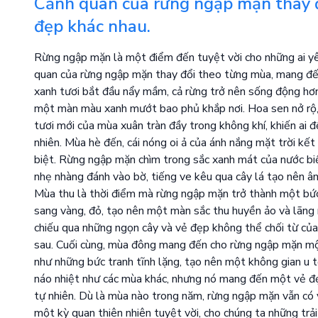
Cảnh quan của rừng ngập mặn thay 
đẹp khác nhau.
Rừng ngập mặn là một điểm đến tuyệt vời cho những ai yê
quan của rừng ngập mặn thay đổi theo từng mùa, mang đế
xanh tươi bắt đầu nẩy mầm, cả rừng trở nên sống động hơn
một màn màu xanh mướt bao phủ khắp nơi. Hoa sen nở rộ, 
tươi mới của mùa xuân tràn đầy trong không khí, khiến ai
nhiên. Mùa hè đến, cái nóng oi ả của ánh nắng mặt trời k
biệt. Rừng ngập mặn chìm trong sắc xanh mát của nước bi
nhẹ nhàng đánh vào bờ, tiếng ve kêu qua cây lá tạo nên â
Mùa thu là thời điểm mà rừng ngập mặn trở thành một bức 
sang vàng, đỏ, tạo nên một màn sắc thu huyền ảo và lãng 
chiếu qua những ngọn cây và vẻ đẹp không thể chối từ củ
sau. Cuối cùng, mùa đông mang đến cho rừng ngập mặn mộ
như những bức tranh tĩnh lặng, tạo nên một không gian u 
náo nhiệt như các mùa khác, nhưng nó mang đến một vẻ đẹp 
tự nhiên. Dù là mùa nào trong năm, rừng ngập mặn vẫn có 
một kỳ quan thiên nhiên tuyệt vời, cho chúng ta những trả