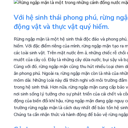
Với hệ sinh thái phong phú, rừng ngậ
động vật và thực vật quý hiếm.
Rừng ngập mặn là một hệ sinh thái độc đáo và phong phú, l
hiếm. Với đặc điểm riêng của mình, rừng ngập mặn tạo ra m
các loài sinh vật. Trên mặt nước êm ả, những chiếc rễ chồ
mướt của cây cỏ. Đây là những cây dừa nước, bụi sậy và bạ
Cùng với đó, rừng ngập mặn cũng thu hút nhiều loại chim di
ăn phong phú. Ngoài ra, rừng ngập mặn còn là nhà của nhữn
mõm dài. Những loài này đã thích nghi với môi trường đầm
trong hệ sinh thái. Hơn nữa, rừng ngập mặn cung cấp bảo 
nơi sinh sống lý tưởng cho sự phát triển của cái chết và c
động của biến đổi khí hậu, rừng ngập mặn đang gặp nguy cơ 
trường rừng ngập mặn là cách duy nhất để bảo tồn hệ sinh
Chúng ta cần nhận thức và hành động để bảo vệ rừng ngập 