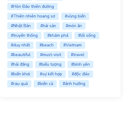
#Hòn Đảo thiên đường
#Thiên nhiên hoang sơ
#vùng biển
#Nhật Bản
#hải sản
#món ăn
#truyền thống
#khám phá
#lối sống
#duy nhất
#beach
#Vietnam
#beautiful
#must-visit
#travel
#hải đăng
#biểu tượng
#bình yên
#biển khơi
#sự kết hợp
#độc đáo
#rau quả
#biển cả
#ảnh hưởng