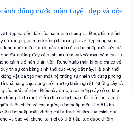
cánh đồng nước mặn tuyệt đẹp và độc
yệt đẹp và độc đáo của hành tinh chúng ta. Được hình thành
ây cỏ, rừng ngập mặn không chỉ mang lại vẻ đẹp hùng vĩ mà
nh đồng nước mặn rực rỡ màu xanh của rừng ngập mặn kéo dài
lòng đại dương. Cây cỏ xanh um tùm và khói màu xám của lũ
hong cảnh trở nên thần tiên. Rừng ngập mặn không chỉ có vẻ
uy trì sự cân bằng sinh thái của vùng đất này. Hệ sinh thái
loài động vật đã tạo nên một hệ thống tự nhiên vô cùng phong
 là khả năng chịu đựng môi trường khắc nghiệt. Những cây cỏ
ộng của nước lên bờ. Điều này đã tạo ra những cây cỏ có khả
 không chỉ là một điểm đến du lịch hấp dẫn mà còn là một
 giữa thiên nhiên và con người, rừng ngập mặn là một kho
ảo vệ rừng ngập mặn không chỉ là trách nhiệm của chính phủ
trọng và bảo vệ, chúng ta mới có thể tiếp tục được chiêm