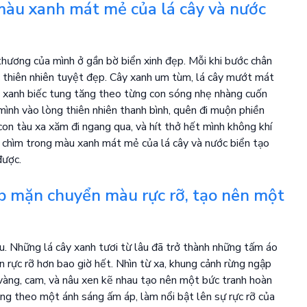
àu xanh mát mẻ của lá cây và nước
 thương của mình ở gần bờ biển xinh đẹp. Mỗi khi bước chân
 thiên nhiên tuyệt đẹp. Cây xanh um tùm, lá cây mướt mát
 xanh biếc tung tăng theo từng con sóng nhẹ nhàng cuốn
ả mình vào lòng thiên nhiên thanh bình, quên đi muộn phiền
con tàu xa xăm đi ngang qua, và hít thở hết mình không khí
 chìm trong màu xanh mát mẻ của lá cây và nước biển tạo
được.
ập mặn chuyển màu rực rỡ, tạo nên một
. Những lá cây xanh tươi từ lâu đã trở thành những tấm áo
n rực rỡ hơn bao giờ hết. Nhìn từ xa, khung cảnh rừng ngập
vàng, cam, và nâu xen kẽ nhau tạo nên một bức tranh hoàn
ng theo một ánh sáng ấm áp, làm nổi bật lên sự rực rỡ của