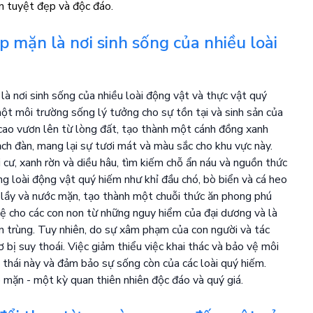
p mặn là nơi sinh sống của nhiều loài
à nơi sinh sống của nhiều loài động vật và thực vật quý
ột môi trường sống lý tưởng cho sự tồn tại và sinh sản của
i cao vươn lên từ lòng đất, tạo thành một cánh đồng xanh
ch đàn, mang lại sự tươi mát và màu sắc cho khu vực này.
 cư, xanh rờn và diều hâu, tìm kiếm chỗ ẩn náu và nguồn thức
g loài động vật quý hiếm như khỉ đầu chó, bò biển và cá heo
 lầy và nước mặn, tạo thành một chuỗi thức ăn phong phú
vệ cho các con non từ những nguy hiểm của đại dương và là
ôn trùng. Tuy nhiên, do sự xâm phạm của con người và tác
bị suy thoái. Việc giảm thiểu việc khai thác và bảo vệ môi
 thái này và đảm bảo sự sống còn của các loài quý hiếm.
mặn - một kỳ quan thiên nhiên độc đáo và quý giá.