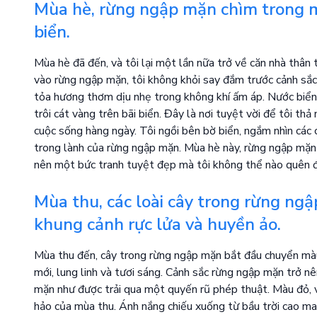
Mùa hè, rừng ngập mặn chìm trong m
biển.
Mùa hè đã đến, và tôi lại một lần nữa trở về căn nhà thân
vào rừng ngập mặn, tôi không khỏi say đắm trước cảnh sắc
tỏa hương thơm dịu nhẹ trong không khí ấm áp. Nước biển
trôi cát vàng trên bãi biển. Đây là nơi tuyệt vời để tôi th
cuộc sống hàng ngày. Tôi ngồi bên bờ biển, ngắm nhìn các 
trong lành của rừng ngập mặn. Mùa hè này, rừng ngập mặn
nên một bức tranh tuyệt đẹp mà tôi không thể nào quên 
Mùa thu, các loài cây trong rừng ng
khung cảnh rực lửa và huyền ảo.
Mùa thu đến, cây trong rừng ngập mặn bắt đầu chuyển màu
mới, lung linh và tươi sáng. Cảnh sắc rừng ngập mặn trở nê
mặn như được trải qua một quyến rũ phép thuật. Màu đỏ, 
hảo của mùa thu. Ánh nắng chiếu xuống từ bầu trời cao ma