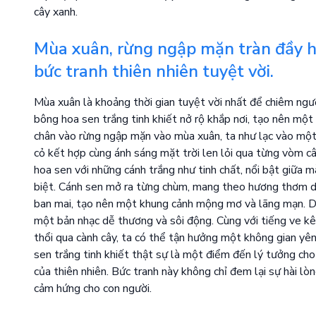
cây xanh.
Mùa xuân, rừng ngập mặn tràn đầy ho
bức tranh thiên nhiên tuyệt vời.
Mùa xuân là khoảng thời gian tuyệt vời nhất để chiêm ng
bông hoa sen trắng tinh khiết nở rộ khắp nơi, tạo nên một
chân vào rừng ngập mặn vào mùa xuân, ta như lạc vào một 
cỏ kết hợp cùng ánh sáng mặt trời len lỏi qua từng vòm c
hoa sen với những cánh trắng như tinh chất, nổi bật giữa 
biệt. Cánh sen mở ra từng chùm, mang theo hương thơm dị
ban mai, tạo nên một khung cảnh mộng mơ và lãng mạn. Dư
một bản nhạc dễ thương và sôi động. Cùng với tiếng ve kêu
thổi qua cành cây, ta có thể tận hưởng một không gian yên
sen trắng tinh khiết thật sự là một điểm đến lý tưởng cho
của thiên nhiên. Bức tranh này không chỉ đem lại sự hài lò
cảm hứng cho con người.