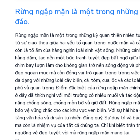
Rừng ngập mặn là một trong những 
đáo.
Rừng ngập mặn là một trong những kỳ quan thiên nhiên tu
từ sự giao thoa giữa hai yếu tố quan trọng: nước mặn và c
còn là tổ ấm của hàng nghìn loài sinh vật sống. Những cá
hàng dặm, tạo nên một bức tranh tuyệt đẹp bất ngờ giữa 
chim bay lượn làm cho không gian trở nên sống động và p
đẹp ngoạn mục mà còn đóng vai trò quan trọng trong việc d
đa dạng với những loài cây biển, cá, tôm, cua, ốc và các 
phú và quan trọng. Điểm đặc biệt của rừng ngập mặn chính
ở đây đã thích nghi với môi trường có nhiều muối và tác đ
năng chống sóng, chống mòn bờ và giữ đất. Rừng ngập mặn
bảo vệ vững chắc cho các khu vực ven biển. Với sự hài hòa
tàng văn hóa và di sản tự nhiên đáng quý. Sự duy trì và b
mà còn là nhiệm vụ của tất cả chúng ta. Chỉ khi biết trân 
ngưỡng vẻ đẹp tuyệt vời mà rừng ngập mặn mang lại.