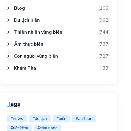
Blog
(106)
Du lịch biển
(962)
Thiên nhiên vùng biển
(744)
Ẩm thực biển
(737)
Con người vùng biển
(727)
Khám Phá
(33)
Tags
#news
#du lịch
#biển
#an toàn
#tiết kiệm
#cẩm nang