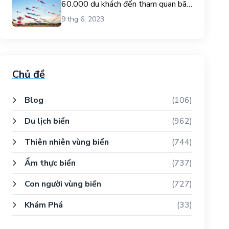
60.000 du khách đến tham quan bãi
biển Gò Công.
9 thg 6, 2023
Chủ đề
Blog
(106)
Du lịch biển
(962)
Thiên nhiên vùng biển
(744)
Ẩm thực biển
(737)
Con người vùng biển
(727)
Khám Phá
(33)