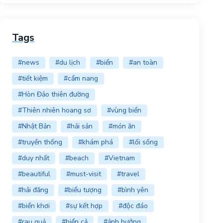
Tags
#news
#du lịch
#biển
#an toàn
#tiết kiệm
#cẩm nang
#Hòn Đảo thiên đường
#Thiên nhiên hoang sơ
#vùng biển
#Nhật Bản
#hải sản
#món ăn
#truyền thống
#khám phá
#lối sống
#duy nhất
#beach
#Vietnam
#beautiful
#must-visit
#travel
#hải đăng
#biểu tượng
#bình yên
#biển khơi
#sự kết hợp
#độc đáo
#rau quả
#biển cả
#ảnh hưởng