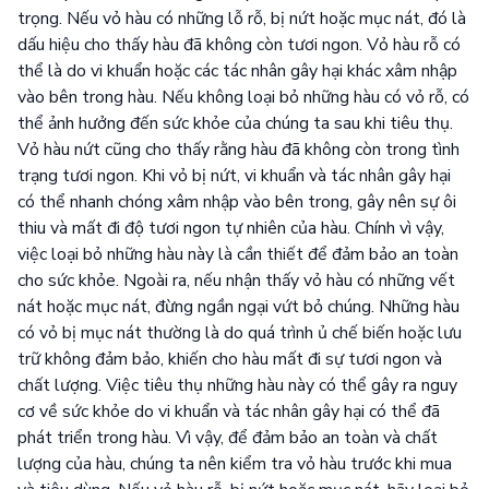
trọng. Nếu vỏ hàu có những lỗ rỗ, bị nứt hoặc mục nát, đó là
dấu hiệu cho thấy hàu đã không còn tươi ngon. Vỏ hàu rỗ có
thể là do vi khuẩn hoặc các tác nhân gây hại khác xâm nhập
vào bên trong hàu. Nếu không loại bỏ những hàu có vỏ rỗ, có
thể ảnh hưởng đến sức khỏe của chúng ta sau khi tiêu thụ.
Vỏ hàu nứt cũng cho thấy rằng hàu đã không còn trong tình
trạng tươi ngon. Khi vỏ bị nứt, vi khuẩn và tác nhân gây hại
có thể nhanh chóng xâm nhập vào bên trong, gây nên sự ôi
thiu và mất đi độ tươi ngon tự nhiên của hàu. Chính vì vậy,
việc loại bỏ những hàu này là cần thiết để đảm bảo an toàn
cho sức khỏe. Ngoài ra, nếu nhận thấy vỏ hàu có những vết
nát hoặc mục nát, đừng ngần ngại vứt bỏ chúng. Những hàu
có vỏ bị mục nát thường là do quá trình ủ chế biến hoặc lưu
trữ không đảm bảo, khiến cho hàu mất đi sự tươi ngon và
chất lượng. Việc tiêu thụ những hàu này có thể gây ra nguy
cơ về sức khỏe do vi khuẩn và tác nhân gây hại có thể đã
phát triển trong hàu. Vì vậy, để đảm bảo an toàn và chất
lượng của hàu, chúng ta nên kiểm tra vỏ hàu trước khi mua