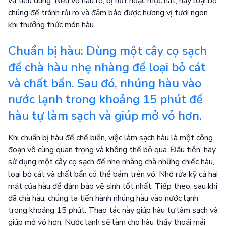
và tiêu dùng. Nếu vỏ hàu rỗ, bị nứt hoặc mục nát, hãy loại bỏ
chúng để tránh rủi ro và đảm bảo được hương vị tươi ngon
khi thưởng thức món hàu.
Chuẩn bị hàu: Dùng một cây cọ sạch
để chà hàu nhẹ nhàng để loại bỏ cát
và chất bẩn. Sau đó, nhúng hàu vào
nước lạnh trong khoảng 15 phút để
hàu tự làm sạch và giúp mở vỏ hơn.
Khi chuẩn bị hàu để chế biến, việc làm sạch hàu là một công
đoạn vô cùng quan trọng và không thể bỏ qua. Đầu tiên, hãy
sử dụng một cây cọ sạch để nhẹ nhàng chà những chiếc hàu,
loại bỏ cát và chất bẩn có thể bám trên vỏ. Nhớ rửa kỹ cả hai
mặt của hàu để đảm bảo vệ sinh tốt nhất. Tiếp theo, sau khi
đã chà hàu, chúng ta tiến hành nhúng hàu vào nước lạnh
trong khoảng 15 phút. Thao tác này giúp hàu tự làm sạch và
giúp mở vỏ hơn. Nước lạnh sẽ làm cho hàu thấy thoải mái