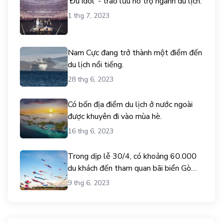
'Đu idol' - trào lưu hỗ trợ ngành du lịch.
1 thg 7, 2023
Nam Cực đang trở thành một điểm đến
du lịch nổi tiếng.
28 thg 6, 2023
Có bốn địa điểm du lịch ở nước ngoài
được khuyên đi vào mùa hè.
16 thg 6, 2023
Trong dịp lễ 30/4, có khoảng 60.000
du khách đến tham quan bãi biển Gò
Công.
9 thg 6, 2023