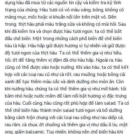
dụng hàu đã mua từ các nguồn tin cậy và kiểm tra kỹ tình
trạng của chúng. Hàu tươi có vỏ màu sáng, bóng, không có
mảng mục, mốc hoặc vi khuẩn nổi lên trên mặt vỏ. Bên
trong, thịt hàu phải màu trắng sữa và không có mùi hôi. Sau
khi đã kiểm tra và chọn được hàu tươi ngon, ta có thể bắt
đầu chế biến. Một trong những cách phổ biến để chế biến
hàu là hấp. Hàu hấp giữ được hương vị tự nhiên và giữ được
độ tươi ngon của thịt hàu. Ta có thể thêm gia vị như tiêu,
tỏi, ớt để tăng thêm vị đậm đà cho hàu hấp. Ngoài ra, hàu
cũng có thể được xào hoặc nướng. Khi xào hàu, ta có thể kết
hợp với các loại rau củ như cà rốt, rau muống, hoặc bông cải
xanh để tạo thêm màu sắc và dinh dưỡng cho món ăn. Còn
khi nướng hàu, chúng ta có thể thêm gia vị như mỡ hành, tỏi
băm nhỏ hoặc nước mắm để làm nổi bật hương vị đặc trưng
của hàu. Cuối cùng, hàu cũng rất phù hợp để làm salad. Ta có
thể chế biến hàu thành món salad tươi ngon và bổ dưỡng
bằng cách trộn chung với các loại rau sống như rau diếp cá,
rau răm, cà chua, ớt chuông và thêm gia vị như dầu ô liu, mật
ong, giấm balsamic. Tuy nhiên, không nên chế biến hàu khi