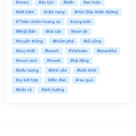
#news
#du lịch
#biển
#an toàn
#tiết kiệm
#cẩm nang
#Hòn Đảo thiên đường
#Thiên nhiên hoang sơ
#vùng biển
#Nhật Bản
#hải sản
#món ăn
#truyền thống
#khám phá
#lối sống
#duy nhất
#beach
#Vietnam
#beautiful
#must-visit
#travel
#hải đăng
#biểu tượng
#bình yên
#biển khơi
#sự kết hợp
#độc đáo
#rau quả
#biển cả
#ảnh hưởng