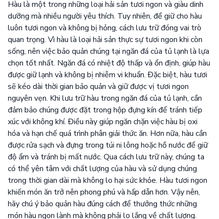
Hàu là một trong những loại hải sản tươi ngon và giàu dinh
dưỡng mà nhiều người yêu thích. Tuy nhiên, để giữ cho hàu
luôn tươi ngon và không bị hỏng, cách lưu trữ đóng vai trò
quan trọng. Vì hàu là loại hải sản thực sự tươi ngon khi còn
sống, nên việc bảo quản chúng tại ngăn đá của tủ lạnh là lựa
chọn tốt nhất. Ngăn đá có nhiệt độ thấp và ổn định, giúp hàu
được giữ lạnh và không bị nhiễm vi khuẩn. Đặc biệt, hàu tươi
sẽ kéo dài thời gian bảo quản và giữ được vị tươi ngon
nguyên vẹn. Khi lưu trữ hàu trong ngăn đá của tủ lạnh, cần
đảm bảo chúng được đặt trong hộp đựng kín để tránh tiếp
xúc với không khí. Điều này giúp ngăn chặn việc hàu bị oxi
hóa và hạn chế quá trình phân giải thức ăn. Hơn nữa, hàu cần
được rửa sạch và đựng trong túi ni lông hoặc hồ nước để giữ
độ ẩm và tránh bị mất nước. Qua cách lưu trữ này, chúng ta
có thể yên tâm với chất lượng của hàu và sử dụng chúng
trong thời gian dài mà không lo hại sức khỏe. Hàu tươi ngon
khiến món ăn trở nên phong phú và hấp dẫn hơn. Vậy nên,
hãy chú ý bảo quản hàu đúng cách để thưởng thức những
món hàu ngon lành mà không phải lo lắng về chất lượng.