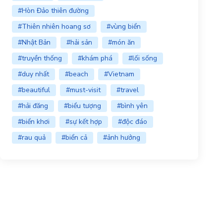
#Hòn Đảo thiên đường
#Thiên nhiên hoang sơ
#vùng biển
#Nhật Bản
#hải sản
#món ăn
#truyền thống
#khám phá
#lối sống
#duy nhất
#beach
#Vietnam
#beautiful
#must-visit
#travel
#hải đăng
#biểu tượng
#bình yên
#biển khơi
#sự kết hợp
#độc đáo
#rau quả
#biển cả
#ảnh hưởng