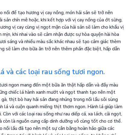
vào nồi để tạo hương vị cay nồng, món hải sản sẽ trở nên
sản chín mê hoặc, khi kết hợp với vị cay nồng của ớt sừng,
hương vị cay cùng vị ngọt mặn của hải sản sẽ làm cho khẩu vị
 mịn, khi nhai vào sẽ cảm nhận được sự hòa quyện hài hòa
 tươi sáng và nhiều màu sắc khác nhau sẽ tạo cảm giác thèm
ng sẽ làm cho bữa ăn trở nên thêm phần đặc biệt, hấp dẫn
lá và các loại rau sống tươi ngon.
ống tươi ngon mang đến một bữa ăn thật hấp dẫn và đầy màu
hững chiếc lá hành xanh mướt và ngọt thanh tạo nên một
gà, thịt bò hay hải sản đang nhúng trong nồi lẩu sôi sùng
 lá và cuộn quanh miếng thịt thơm ngon. Hành lá giúp làm
 Còn với các loại rau sống như rau diếp cá, xa lách, cải ngọt,
à còn là nguồn cung cấp dinh dưỡng vô cùng tốt cho cơ thể.
ào nồi lẩu đã tạo nên một sự cân bằng hoàn hảo giữa các