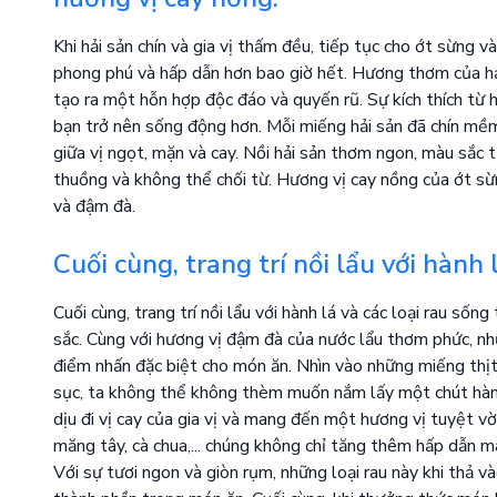
Khi hải sản chín và gia vị thấm đều, tiếp tục cho ớt sừng 
phong phú và hấp dẫn hơn bao giờ hết. Hương thơm của hải 
tạo ra một hỗn hợp độc đáo và quyến rũ. Sự kích thích từ 
bạn trở nên sống động hơn. Mỗi miếng hải sản đã chín mềm
giữa vị ngọt, mặn và cay. Nồi hải sản thơm ngon, màu sắc
thuồng và không thể chối từ. Hương vị cay nồng của ớt sừ
và đậm đà.
Cuối cùng, trang trí nồi lẩu với hành 
Cuối cùng, trang trí nồi lẩu với hành lá và các loại rau s
sắc. Cùng với hương vị đậm đà của nước lẩu thơm phức, n
điểm nhấn đặc biệt cho món ăn. Nhìn vào những miếng thịt 
sục, ta không thể không thèm muốn nắm lấy một chút hành
dịu đi vị cay của gia vị và mang đến một hương vị tuyệt vời.
măng tây, cà chua,... chúng không chỉ tăng thêm hấp dẫn m
Với sự tươi ngon và giòn rụm, những loại rau này khi thả v