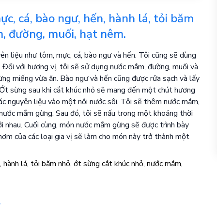
c, cá, bào ngư, hến, hành lá, tỏi băm
, đường, muối, hạt nêm.
n liệu như tôm, mực, cá, bào ngư và hến. Tôi cũng sẽ dùng
ị. Đối với hương vị, tôi sẽ sử dụng nước mắm, đường, muối và
ừng miếng vừa ăn. Bào ngư và hến cũng được rửa sạch và lấy
n. Ớt sừng sau khi cắt khúc nhỏ sẽ mang đến một chút hương
các nguyên liệu vào một nồi nước sôi. Tôi sẽ thêm nước mắm,
nước mắm gừng. Sau đó, tôi sẽ nấu trong một khoảng thời
với nhau. Cuối cùng, món nước mắm gừng sẽ được trình bày
hơm của các loại gia vị sẽ làm cho món này trở thành một
.