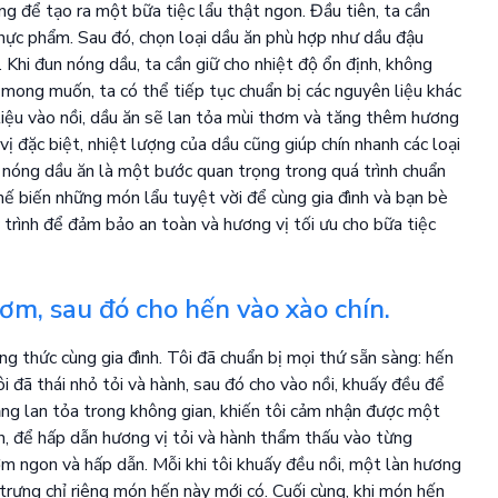
ng để tạo ra một bữa tiệc lẩu thật ngon. Đầu tiên, ta cần
thực phẩm. Sau đó, chọn loại dầu ăn phù hợp như dầu đậu
. Khi đun nóng dầu, ta cần giữ cho nhiệt độ ổn định, không
 mong muốn, ta có thể tiếp tục chuẩn bị các nguyên liệu khác
ên liệu vào nồi, dầu ăn sẽ lan tỏa mùi thơm và tăng thêm hương
vị đặc biệt, nhiệt lượng của dầu cũng giúp chín nhanh các loại
 nóng dầu ăn là một bước quan trọng trong quá trình chuẩn
chế biến những món lẩu tuyệt vời để cùng gia đình và bạn bè
trình để đảm bảo an toàn và hương vị tối ưu cho bữa tiệc
ơm, sau đó cho hến vào xào chín.
g thức cùng gia đình. Tôi đã chuẩn bị mọi thứ sẵn sàng: hến
i đã thái nhỏ tỏi và hành, sau đó cho vào nồi, khuấy đều để
ng lan tỏa trong không gian, khiến tôi cảm nhận được một
ín, để hấp dẫn hương vị tỏi và hành thẩm thấu vào từng
m ngon và hấp dẫn. Mỗi khi tôi khuấy đều nồi, một làn hương
trưng chỉ riêng món hến này mới có. Cuối cùng, khi món hến