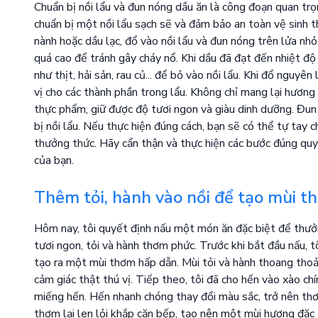
Chuẩn bị nồi lẩu và đun nóng dầu ăn là công đoạn quan trọ
chuẩn bị một nồi lẩu sạch sẽ và đảm bảo an toàn vệ sinh 
nành hoặc dầu lạc, đổ vào nồi lẩu và đun nóng trên lửa nhỏ
quá cao để tránh gây cháy nổ. Khi dầu đã đạt đến nhiệt độ
như thịt, hải sản, rau củ... để bỏ vào nồi lẩu. Khi đổ nguy
vị cho các thành phần trong lẩu. Không chỉ mang lại hương 
thực phẩm, giữ được độ tươi ngon và giàu dinh dưỡng. Đun
bị nồi lẩu. Nếu thực hiện đúng cách, bạn sẽ có thể tự tay 
thưởng thức. Hãy cẩn thận và thực hiện các bước đúng quy 
của bạn.
Thêm tỏi, hành vào nồi để tạo mùi th
Hôm nay, tôi quyết định nấu một món ăn đặc biệt để thưởn
tươi ngon, tỏi và hành thơm phức. Trước khi bắt đầu nấu, tô
tạo ra một mùi thơm hấp dẫn. Mùi tỏi và hành thoang thoả
cảm giác thật thú vị. Tiếp theo, tôi đã cho hến vào xào ch
miếng hến. Hến nhanh chóng thay đổi màu sắc, trở nên thơ
thơm lại len lỏi khắp căn bếp, tạo nên một mùi hương đặc 