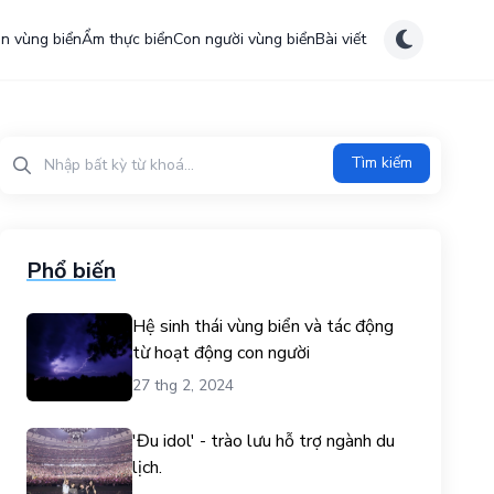
ên vùng biển
Ẩm thực biển
Con người vùng biển
Bài viết
Tìm kiếm?>
Tìm kiếm
Phổ biến
Hệ sinh thái vùng biển và tác động
từ hoạt động con người
27 thg 2, 2024
'Đu idol' - trào lưu hỗ trợ ngành du
lịch.