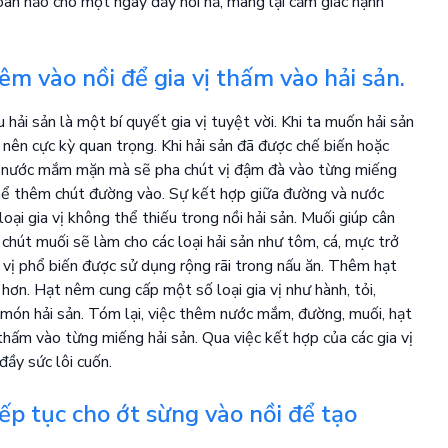
àn hảo cho một ngày đầy hối hả, mang lại cảm giác hạnh
 vào nồi để gia vị thấm vào hải sản.
hải sản là một bí quyết gia vị tuyệt vời. Khi ta muốn hải sản
 nên cực kỳ quan trọng. Khi hải sản đã được chế biến hoặc
ọt nước mắm mặn mà sẽ pha chút vị đậm đà vào từng miếng
hể thêm chút đường vào. Sự kết hợp giữa đường và nước
i gia vị không thể thiếu trong nồi hải sản. Muối giúp cân
hút muối sẽ làm cho các loại hải sản như tôm, cá, mực trở
vị phổ biến được sử dụng rộng rãi trong nấu ăn. Thêm hạt
ơn. Hạt nêm cung cấp một số loại gia vị như hành, tỏi,
o món hải sản. Tóm lại, việc thêm nước mắm, đường, muối, hạt
thấm vào từng miếng hải sản. Qua việc kết hợp của các gia vị
ầy sức lôi cuốn.
iếp tục cho ớt sừng vào nồi để tạo