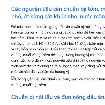
Các nguyên liệu cần chuẩn bị: tôm, mự
nhỏ, ớt sừng cắt khúc nhỏ, nước mắm
Để nấu món nước mắm gừng, tôi cần chuẩn bị một số nguyê
hành lá, tỏi băm nhỏ và ớt sừng cắt khúc nhỏ để làm gia v
hạt nêm. Tôm, mực và cá sẽ được làm sạch và cắt thành t
chỉ lấy phần thịt. Hành lá được cắt nhỏ, tỏi được băm mị
vị cay nồng cho món ăn. Tiếp theo, tôi sẽ kết hợp tất cả 
đường, muối và hạt nêm để tăng cường hương vị của món 
gian ngắn, cho đến khi các nguyên liệu chín và hòa quyện 
trên một đĩa và thưởng thức. Vị ngọt, mặn, cay cùng mùi t
món ăn hấp dẫn và đậm đà hương vị.
Chuẩn bị nồi lẩu và đun nóng dầu ăn