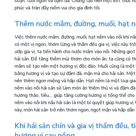
soạn, tươi ngon và đậm đà. Chúng tạo nên một kết thúc ho
phúc và tràn đầy niềm vui cho gia đình tôi.
Thêm nước mắm, đường, muối, hạt nêm
Việc thêm nước mắm, đường, muối, hạt nêm vào nồi khi nấu 
có một vị ngon, thơm lừng và thấm đều gia vị, việc này trở
ướp gia vị, ta tiến hành cho nước mắm vào nồi. Những gi
hải sản. Để tăng thêm mùi thơm cho món ăn, ta cũng có t
mắm sẽ tạo nên một hương vị độc đáo. Muối cũng là một loạ
bằng hương vị và tạo sự đậm đà, mặn mà cho hải sản. Một c
nên thêm ngon miệng và hấp dẫn. Hạt nêm là một loại gia 
nêm vào nồi hải sản sẽ làm món ăn thêm thú vị và đậm đà h
hương thảo, tiêu,... giúp tăng cường hương vị tổng thể ch
nêm vào nồi khi nấu hải sản là một bí quyết giúp hương vị 
này, món hải sản trở nên thơm ngon, ngọt mặn và hấp dẫn đ
Khi hải sản chín và gia vị thấm đều, t
hương vị cay nồng.