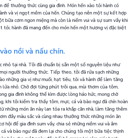
àn để thưởng thức cùng gia đình. Món hến xào tỏi hành có
 hành và vị ngọt mềm của hến. Chúng tạo nên một sự kết hợp
ột bữa cơm ngon miệng mà còn là niềm vui và sự sum vầy khi
út tỏi, hành đã mang đến cho món hến một hương vị đặc biệt
vào nồi và nấu chín.
c nhỏ tại nhà. Tôi đã chuẩn bị sẵn một số nguyên liệu như
mọi người thưởng thức. Tiếp theo, tôi đã rửa sạch những
o những gia vị như muối, hạt tiêu, tỏi và hành để làm tăng
n lửa nhỏ. Chờ đợi từng phút trôi qua, mùi thơm của tôm,
rong gia đình không thể kìm được lòng háo hức, mong chờ
, khi tôi kiểm tra thấy tôm, mực, cá và bào ngư đã chín hoàn
 từ những món ăn này lan tỏa ra khắp căn nhà, làm tăng thêm
 cơm đầy màu sắc và cùng nhau thưởng thức những món ăn
cơ hội để gia đình sum vầy, chia sẻ những niềm vui và âm
cá và bào ngư đã đem lại cho chúng tôi một bữa tiệc thịnh