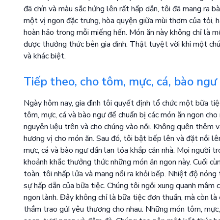
đã chín và màu sắc hứng lên rất hấp dẫn, tôi đã mang ra b
một vị ngon đặc trưng, hòa quyện giữa mùi thơm của tỏi,
hoàn hảo trong mỗi miếng hến. Món ăn này không chỉ là m
được thưởng thức bên gia đình. Thật tuyệt vời khi một ch
và khác biệt.
Tiếp theo, cho tôm, mực, cá, bào ngư 
Ngày hôm nay, gia đình tôi quyết định tổ chức một bữa tiệ
tôm, mực, cá và bào ngư để chuẩn bị các món ăn ngon cho 
nguyên liệu trên và cho chúng vào nồi. Không quên thêm và
hương vị cho món ăn. Sau đó, tôi bật bếp lên và đặt nồi lê
mực, cá và bào ngư dần lan tỏa khắp căn nhà. Mọi người t
khoảnh khắc thưởng thức những món ăn ngon này. Cuối cùng
toàn, tôi nhấp lửa và mang nồi ra khỏi bếp. Nhiệt độ nóng
sự hấp dẫn của bữa tiệc. Chúng tôi ngồi xung quanh mâm
ngon lành. Đây không chỉ là bữa tiệc đơn thuần, mà còn là 
thầm trao gửi yêu thương cho nhau. Những món tôm, mực, 