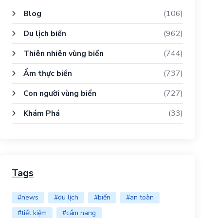
Blog
(106)
Du lịch biển
(962)
Thiên nhiên vùng biển
(744)
Ẩm thực biển
(737)
Con người vùng biển
(727)
Khám Phá
(33)
Tags
#news
#du lịch
#biển
#an toàn
#tiết kiệm
#cẩm nang