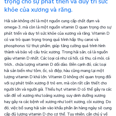
trọng cho sự phát triển và duy trì sức
khỏe của xương và răng.
Hải sản không chỉ là một nguồn cung cấp chất đạm và
omega-3, mà còn là một nguồn vitamin D quan trọng cho sự
phát triển và duy trì sức khỏe của xương và răng. Vitamin D
có vai trò quan trọng trong quá trình hấp thụ canxi và
phosphorus từ thực phẩm, giúp tăng cường quá trình hình
thành và bảo vệ cấu trúc xương. Trong hải sản, cá là nguồn
giàu vitamin D nhất. Các loại cá như cá hồi, cá thu, cá mòi, cá
trích... chứa lượng vitamin D dồi dào. Bên cạnh đó, các loại
hải sản biển như tôm, ốc, sò điệp, hàu cũng mang lại một
lượng vitamin D khá lớn. Vitamin D không chỉ quan trọng đối
với sự phát triển xương ở trẻ em, mà còn rất cần thiết cho
người lớn và người già. Thiếu hụt vitamin D có thể gây ra các
vấn đề về xương như loãng xương, suy dinh dưỡng xương
hay gây ra các bệnh về xương như loét xương, còi xương. Do
đó, việc bổ sung hải sản vào khẩu phần ăn hàng ngày sẽ cung
cấp đủ lượng vitamin D cho cơ thể. Tuy nhiên, cần chú ý về