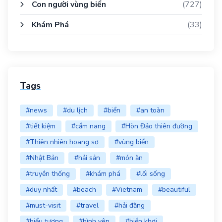
Con người vùng biển
(727)
Khám Phá
(33)
Tags
#news
#du lịch
#biển
#an toàn
#tiết kiệm
#cẩm nang
#Hòn Đảo thiên đường
#Thiên nhiên hoang sơ
#vùng biển
#Nhật Bản
#hải sản
#món ăn
#truyền thống
#khám phá
#lối sống
#duy nhất
#beach
#Vietnam
#beautiful
#must-visit
#travel
#hải đăng
#biểu tượng
#bình yên
#biển khơi