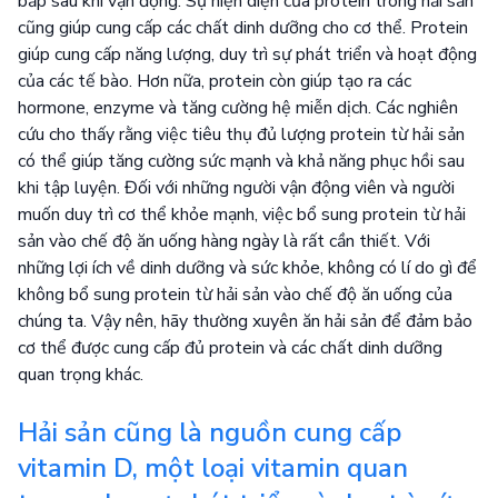
bắp sau khi vận động. Sự hiện diện của protein trong hải sản
cũng giúp cung cấp các chất dinh dưỡng cho cơ thể. Protein
giúp cung cấp năng lượng, duy trì sự phát triển và hoạt động
của các tế bào. Hơn nữa, protein còn giúp tạo ra các
hormone, enzyme và tăng cường hệ miễn dịch. Các nghiên
cứu cho thấy rằng việc tiêu thụ đủ lượng protein từ hải sản
có thể giúp tăng cường sức mạnh và khả năng phục hồi sau
khi tập luyện. Đối với những người vận động viên và người
muốn duy trì cơ thể khỏe mạnh, việc bổ sung protein từ hải
sản vào chế độ ăn uống hàng ngày là rất cần thiết. Với
những lợi ích về dinh dưỡng và sức khỏe, không có lí do gì để
không bổ sung protein từ hải sản vào chế độ ăn uống của
chúng ta. Vậy nên, hãy thường xuyên ăn hải sản để đảm bảo
cơ thể được cung cấp đủ protein và các chất dinh dưỡng
quan trọng khác.
Hải sản cũng là nguồn cung cấp
vitamin D, một loại vitamin quan