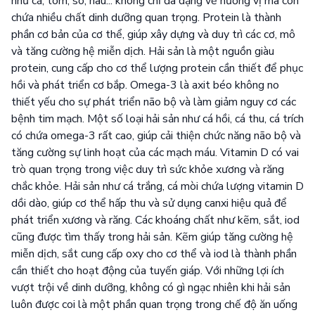
như cá, tôm, sò, hàu... không chỉ đa dạng về hương vị mà còn
chứa nhiều chất dinh dưỡng quan trọng. Protein là thành
phần cơ bản của cơ thể, giúp xây dựng và duy trì các cơ, mô
và tăng cường hệ miễn dịch. Hải sản là một nguồn giàu
protein, cung cấp cho cơ thể lượng protein cần thiết để phục
hồi và phát triển cơ bắp. Omega-3 là axit béo không no
thiết yếu cho sự phát triển não bộ và làm giảm nguy cơ các
bệnh tim mạch. Một số loại hải sản như cá hồi, cá thu, cá trích
có chứa omega-3 rất cao, giúp cải thiện chức năng não bộ và
tăng cường sự linh hoạt của các mạch máu. Vitamin D có vai
trò quan trọng trong việc duy trì sức khỏe xương và răng
chắc khỏe. Hải sản như cá trắng, cá mòi chứa lượng vitamin D
dồi dào, giúp cơ thể hấp thu và sử dụng canxi hiệu quả để
phát triển xương và răng. Các khoáng chất như kẽm, sắt, iod
cũng được tìm thấy trong hải sản. Kẽm giúp tăng cường hệ
miễn dịch, sắt cung cấp oxy cho cơ thể và iod là thành phần
cần thiết cho hoạt động của tuyến giáp. Với những lợi ích
vượt trội về dinh dưỡng, không có gì ngạc nhiên khi hải sản
luôn được coi là một phần quan trọng trong chế độ ăn uống