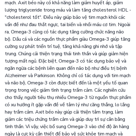
mạch. Axit béo này có khả năng làm giảm huyết áp, giảm
lượng triglyceride trong máu và làm tăng cholesterol HDL -
"cholesterol tốt". Điều này giúp bảo vệ tim mạch khỏi các
vấn đề như đau thắt ngực, tai biến và nhồi máu cơ tim. Ngoài
ra, Omega-3 cũng có tác dụng tăng cường chức năng não
bộ. Dầu cá và các nguồn thực phẩm giàu Omega-3 giúp tăng
cường sự phát triển trí tuệ, tăng khả năng ghi nhớ và tập
trung. Chúng cải thiện trạng thái tinh thần và giúp giảm hiện
tượng mất ngủ. Đặc biệt, Omega-3 có tác dụng bảo vệ và
ngăn ngừa các bệnh liên quan đến não bộ như điều trị bệnh
Alzheimer và Parkinson. Không chỉ có tác dụng với tim mạch
và não bộ, Omega-3 còn được biết đến là một yếu tố quan
trọng trong việc giảm tình trạng trầm cảm. Các nghiên cứu
cho thấy, người tiêu thụ nhiều Omega-3 từ nguồn thực phẩm
có xu hướng ít gặp vấn đề về tâm lý như căng thẳng, lo lắng
hay trầm cảm. Axit béo này giúp cải thiện tâm trạng, làm
giảm các triệu chứng trầm cảm và giúp duy trì sự cân bằng
tinh thần. Vì vậy, việc bổ sung Omega-3 vào chế độ ăn hàng
ngày là cực kỳ cần thiết để bảo vệ sức khỏe tim mạch và