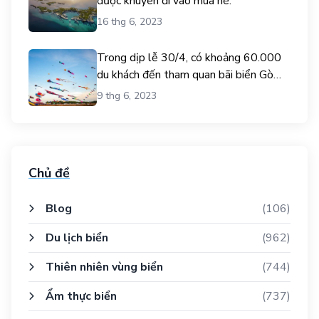
được khuyên đi vào mùa hè.
16 thg 6, 2023
Trong dịp lễ 30/4, có khoảng 60.000
du khách đến tham quan bãi biển Gò
Công.
9 thg 6, 2023
Chủ đề
Blog
(106)
Du lịch biển
(962)
Thiên nhiên vùng biển
(744)
Ẩm thực biển
(737)