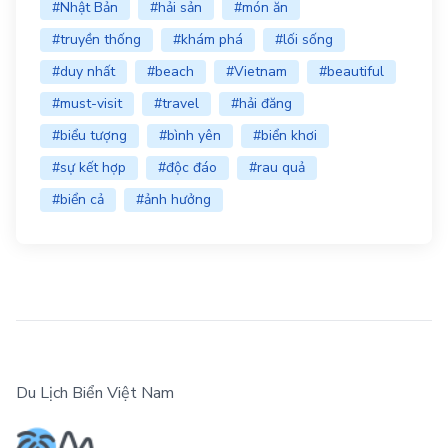
#Nhật Bản
#hải sản
#món ăn
#truyền thống
#khám phá
#lối sống
#duy nhất
#beach
#Vietnam
#beautiful
#must-visit
#travel
#hải đăng
#biểu tượng
#bình yên
#biển khơi
#sự kết hợp
#độc đáo
#rau quả
#biển cả
#ảnh hưởng
Du Lịch Biển Việt Nam