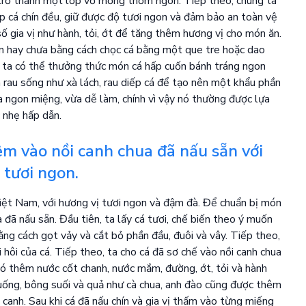
g trở thành một lớp vỏ mỏng thơm ngon. Tiếp theo, chúng ta
p cá chín đều, giữ được độ tươi ngon và đảm bảo an toàn vệ
ố gia vị như hành, tỏi, ớt để tăng thêm hương vị cho món ăn.
chín hay chưa bằng cách chọc cá bằng một que tre hoặc dao
n, ta có thể thưởng thức món cá hấp cuốn bánh tráng ngon
rau sống như xà lách, rau diếp cá để tạo nên một khẩu phần
a ngon miệng, vừa dễ làm, chính vì vậy nó thường được lựa
 nhẹ hấp dẫn.
êm vào nồi canh chua đã nấu sẵn với
 tươi ngon.
iệt Nam, với hương vị tươi ngon và đậm đà. Để chuẩn bị món
 đã nấu sẵn. Đầu tiên, ta lấy cá tươi, chế biến theo ý muốn
 bằng cách gọt vảy và cắt bỏ phần đầu, đuôi và vây. Tiếp theo,
 hôi của cá. Tiếp theo, ta cho cá đã sơ chế vào nồi canh chua
ó thêm nước cốt chanh, nước mắm, đường, ớt, tỏi và hành
 muống, bông suối và quả như cà chua, anh đào cũng được thêm
canh. Sau khi cá đã nấu chín và gia vị thấm vào từng miếng