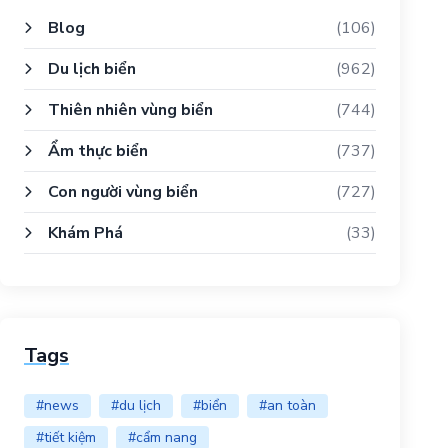
Blog
(106)
Du lịch biển
(962)
Thiên nhiên vùng biển
(744)
Ẩm thực biển
(737)
Con người vùng biển
(727)
Khám Phá
(33)
Tags
#news
#du lịch
#biển
#an toàn
#tiết kiệm
#cẩm nang