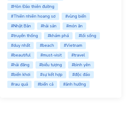
#Hòn Đảo thiên đường
#Thiên nhiên hoang sơ
#vùng biển
#Nhật Bản
#hải sản
#món ăn
#truyền thống
#khám phá
#lối sống
#duy nhất
#beach
#Vietnam
#beautiful
#must-visit
#travel
#hải đăng
#biểu tượng
#bình yên
#biển khơi
#sự kết hợp
#độc đáo
#rau quả
#biển cả
#ảnh hưởng