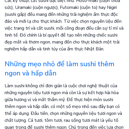
Các kỹ thuật cắt sushi đặc biệt như: Hoso-maki (cuộn thỏa
sức), Uramaki (cuộn ngược), Futomaki (cuộn to) hay Nigiri
(sushi gấp) đều mang đến những trải nghiệm ẩm thực độc
đáo và mới lạ cho thực khách. Từ việc chọn nguyên liệu đến
việc trang trí và cắt sushi, mỗi công đoạn đều cần sự tỉ mỉ và
tinh tế. Đó chính là bí quyết để tạo nên những chiếc sushi
đẹp mắt và thơm ngon, mang đến cho thực khách một trải
nghiệm hấp dẫn và tinh túy của ẩm thực Nhật Bản.
Những mẹo nhỏ để làm sushi thêm
ngon và hấp dẫn
Làm sushi không chỉ đơn giản là cuộc chơi nghệ thuật của
những nguyên liệu tươi ngon mà còn là sự kết hợp hài hòa
giữa hương vị và mắt thẩm mỹ. Để thực hiện món sushi
thêm ngon và hấp dẫn, có một số mẹo nhỏ sau đây bạn có
thể áp dụng. Đầu tiên, chọn những nguyên liệu tươi ngon và
chất lượng. Cá tươi, tôm tươi, rau sống tươi mát là yếu tố
quan trọng để sushi thêm ngon. Chú trọng đến việc lựa chọn