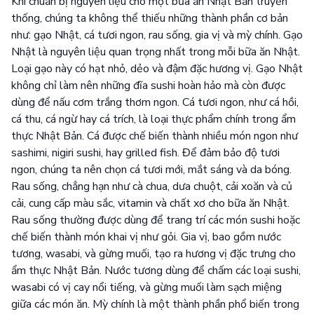
Khi chuẩn bị nguyên liệu cho một bữa ăn Nhật Bản truyền
thống, chúng ta không thể thiếu những thành phần cơ bản
như: gạo Nhật, cá tươi ngon, rau sống, gia vị và mỳ chính. Gạo
Nhật là nguyên liệu quan trọng nhất trong mỗi bữa ăn Nhật.
Loại gạo này có hạt nhỏ, dẻo và đậm đặc hương vị. Gạo Nhật
không chỉ làm nên những đĩa sushi hoàn hảo mà còn được
dùng để nấu cơm trắng thơm ngon. Cá tươi ngon, như cá hồi,
cá thu, cá ngừ hay cá trích, là loại thực phẩm chính trong ẩm
thực Nhật Bản. Cá được chế biến thành nhiều món ngon như
sashimi, nigiri sushi, hay grilled fish. Để đảm bảo độ tươi
ngon, chúng ta nên chọn cá tươi mới, mắt sáng và da bóng.
Rau sống, chẳng hạn như cà chua, dưa chuột, cải xoăn và củ
cải, cung cấp màu sắc, vitamin và chất xơ cho bữa ăn Nhật.
Rau sống thường được dùng để trang trí các món sushi hoặc
chế biến thành món khai vị như gỏi. Gia vị, bao gồm nước
tương, wasabi, và gừng muối, tạo ra hương vị đặc trưng cho
ẩm thực Nhật Bản. Nước tương dùng để chấm các loại sushi,
wasabi có vị cay nổi tiếng, và gừng muối làm sạch miệng
giữa các món ăn. Mỳ chính là một thành phần phổ biến trong