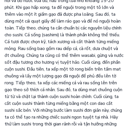
nồi và đổ nước vừa đủ, nấu trong lửa nhỏ khoảng 15-20
phút. Khi gạo hấp xong, ta để nguội trong một tô lớn và
thêm vào một ít giấm gạo đã được pha loãng. Sau đó, ta
dùng một cái quạt giấy để làm ráo gạo và để nó nguội hoàn
toàn. Tiếp theo, chúng ta cần chuẩn bị các nguyên liệu chính
cho sushi. Cá sống (sashimi) là thành phần không thể thiếu.
Cá tươi được chọn kỹ, tách xương và cắt thành từng miếng
mỏng. Rau sống bao gồm rau diếp cá, cà rốt, dưa chuột và
ớt chuông. Chúng ta cũng có thể thêm wasabi, gừng và nước
sốt đậu tương cho hương vị tuyệt hảo. Cuối cùng, đến phần
cuộn sushi. Đầu tiên, ta xếp một tờ rong biển trên tấm mat
chuông và lấy một lượng gạo đã nguội để phủ đều lên tờ
rong. Tiếp theo, ta xếp các miếng cá và rau sống lên trên
gạo theo sở thích cá nhân. Sau đó, ta dùng mat chuông cuộn
từ từ và chặt lại thành cuộn sushi hoàn chỉnh. Cuối cùng, ta
cắt cuộn sushi thành từng miếng bằng một con dao cắt
sushi sắc bén. Với những bước làm sushi đơn giản này, chúng
ta có thể tạo ra những chiếc sushi ngon tuyệt tại nhà. Hãy
thử làm sushi trong thời gian rảnh rỗi và tận hưởng những