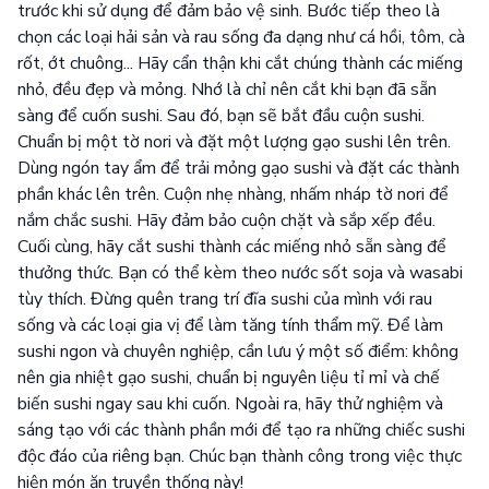
trước khi sử dụng để đảm bảo vệ sinh. Bước tiếp theo là
chọn các loại hải sản và rau sống đa dạng như cá hồi, tôm, cà
rốt, ớt chuông... Hãy cẩn thận khi cắt chúng thành các miếng
nhỏ, đều đẹp và mỏng. Nhớ là chỉ nên cắt khi bạn đã sẵn
sàng để cuốn sushi. Sau đó, bạn sẽ bắt đầu cuộn sushi.
Chuẩn bị một tờ nori và đặt một lượng gạo sushi lên trên.
Dùng ngón tay ẩm để trải mỏng gạo sushi và đặt các thành
phần khác lên trên. Cuộn nhẹ nhàng, nhấm nháp tờ nori để
nắm chắc sushi. Hãy đảm bảo cuộn chặt và sắp xếp đều.
Cuối cùng, hãy cắt sushi thành các miếng nhỏ sẵn sàng để
thưởng thức. Bạn có thể kèm theo nước sốt soja và wasabi
tùy thích. Đừng quên trang trí đĩa sushi của mình với rau
sống và các loại gia vị để làm tăng tính thẩm mỹ. Để làm
sushi ngon và chuyên nghiệp, cần lưu ý một số điểm: không
nên gia nhiệt gạo sushi, chuẩn bị nguyên liệu tỉ mỉ và chế
biến sushi ngay sau khi cuốn. Ngoài ra, hãy thử nghiệm và
sáng tạo với các thành phần mới để tạo ra những chiếc sushi
độc đáo của riêng bạn. Chúc bạn thành công trong việc thực
hiện món ăn truyền thống này!