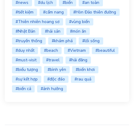
#news
#du lịch
#biển
#an toàn
#tiết kiệm
#cẩm nang
#Hòn Đảo thiên đường
#Thiên nhiên hoang sơ
#vùng biển
#Nhật Bản
#hải sản
#món ăn
#truyền thống
#khám phá
#lối sống
#duy nhất
#beach
#Vietnam
#beautiful
#must-visit
#travel
#hải đăng
#biểu tượng
#bình yên
#biển khơi
#sự kết hợp
#độc đáo
#rau quả
#biển cả
#ảnh hưởng