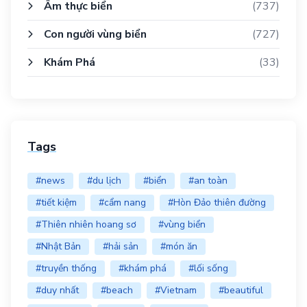
Ẩm thực biển
(737)
Con người vùng biển
(727)
Khám Phá
(33)
Tags
#news
#du lịch
#biển
#an toàn
#tiết kiệm
#cẩm nang
#Hòn Đảo thiên đường
#Thiên nhiên hoang sơ
#vùng biển
#Nhật Bản
#hải sản
#món ăn
#truyền thống
#khám phá
#lối sống
#duy nhất
#beach
#Vietnam
#beautiful