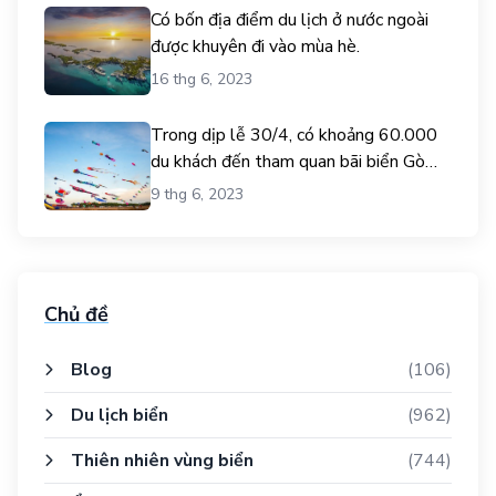
Có bốn địa điểm du lịch ở nước ngoài
được khuyên đi vào mùa hè.
16 thg 6, 2023
Trong dịp lễ 30/4, có khoảng 60.000
du khách đến tham quan bãi biển Gò
Công.
9 thg 6, 2023
Chủ đề
Blog
(106)
Du lịch biển
(962)
Thiên nhiên vùng biển
(744)