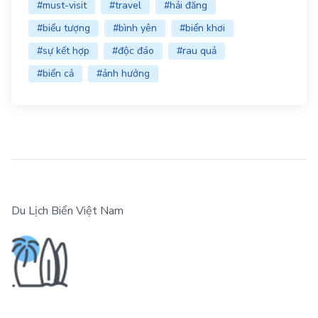
#must-visit
#travel
#hải đăng
#biểu tượng
#bình yên
#biển khơi
#sự kết hợp
#độc đáo
#rau quả
#biển cả
#ảnh hưởng
Du Lịch Biển Việt Nam