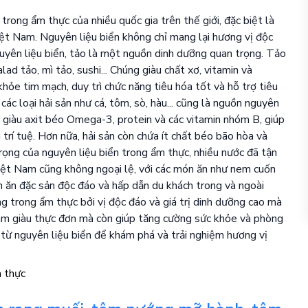
rong ẩm thực của nhiều quốc gia trên thế giới, đặc biệt là
ệt Nam. Nguyên liệu biển không chỉ mang lại hương vị độc
uyên liệu biển, tảo là một nguồn dinh dưỡng quan trọng. Tảo
ad tảo, mì tảo, sushi... Chúng giàu chất xơ, vitamin và
khỏe tim mạch, duy trì chức năng tiêu hóa tốt và hỗ trợ tiêu
ác loại hải sản như cá, tôm, sò, hàu... cũng là nguồn nguyên
y giàu axit béo Omega-3, protein và các vitamin nhóm B, giúp
 trí tuệ. Hơn nữa, hải sản còn chứa ít chất béo bão hòa và
trọng của nguyên liệu biển trong ẩm thực, nhiều nước đã tận
Việt Nam cũng không ngoại lệ, với các món ăn như nem cuốn
ón ăn đặc sản độc đáo và hấp dẫn du khách trong và ngoài
ng trong ẩm thực bởi vị độc đáo và giá trị dinh dưỡng cao mà
 làm giàu thực đơn mà còn giúp tăng cường sức khỏe và phòng
 từ nguyên liệu biển để khám phá và trải nghiệm hương vị