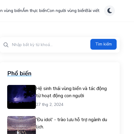
ên vùng biển
Ẩm thực biển
Con người vùng biển
Bài viết
Tìm kiếm?>
Tìm kiếm
Phổ biến
Hệ sinh thái vùng biển và tác động
từ hoạt động con người
27 thg 2, 2024
'Đu idol' - trào lưu hỗ trợ ngành du
lịch.