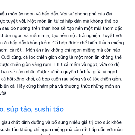
hiều món ăn ngon và hấp dẫn. Với sự phong phú của đại
ực tuyệt vời. Một món ăn từ cá hấp dẫn mà không thể bỏ
 và sau đó nướng trên than hoa sẽ tạo nên một mùi thơm đặc
 cá thơm ngon và mềm mịn, tạo nên một trải nghiệm tuyệt vời
món ăn hấp dẫn không kém. Cá bớp được chế biến thành miếng
thơm, cà rốt... Món ăn này không chỉ ngon miệng mà còn hấp
. Cuối cùng, cá lóc chiên giòn cũng là một món ăn không thể
 được chiên giòn vàng rụm. Thịt cá mềm và ngọt, vừa có độ
, bạn sẽ cảm nhận được sự hòa quyện hài hòa giữa vị ngọt,
cá hồi xông khói, cá bớp cuộn rau sống và cá lóc chiên giòn,
 biển cả. Hãy cùng khám phá và thưởng thức những món ăn
ời!
, súp tảo, sushi tảo
giàu chất dinh dưỡng và bổ sung nhiều giá trị cho sức khỏe
 sushi tảo không chỉ ngon miệng mà còn rất hấp dẫn với màu