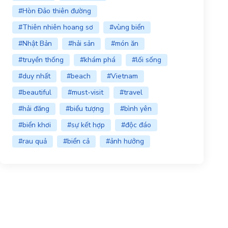
#Hòn Đảo thiên đường
#Thiên nhiên hoang sơ
#vùng biển
#Nhật Bản
#hải sản
#món ăn
#truyền thống
#khám phá
#lối sống
#duy nhất
#beach
#Vietnam
#beautiful
#must-visit
#travel
#hải đăng
#biểu tượng
#bình yên
#biển khơi
#sự kết hợp
#độc đáo
#rau quả
#biển cả
#ảnh hưởng