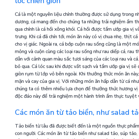
lóc chiên giòn
Cá là một nguyên liệu chính thường được sử dụng trong n
dương, cá mang đến cho chúng ta những trải nghiệm ẩm th
qua chính là cá hồi xông khói. Cá hồi được tẩm ướp gia vị
trưng. Khi cá đã chín tới, món ăn này có vị chua nhẹ, thịt
cho vị giác. Ngoài ra, cá bớp cuộn rau sống cũng là một 
mỏng và cuộn cùng các loại rau sống như rau diếp cá, rau 
dẫn với cảnh quan màu sắc tươi sáng của các loại rau và cá
bỏ qua. Cá lóc sau khi được vắt sạch và tẩm ướp gia vị sẽ
giòn rụm từ lớp vỏ bên ngoài. Khi thưởng thức món ăn này
mặn và cay của gia vị. Với những món ăn hấp dẫn từ cá như 
chúng ta có thêm nhiều lựa chọn để thưởng thức hương vị
độc đáo này để trải nghiệm một hành trình ẩm thực tuyệt v
Các món ăn từ tảo biển, như salad tảo
Tảo biển từ lâu đã được biết đến là một nguồn thực phẩm 
con người. Các món ăn từ tảo biển như salad tảo, súp tảo,