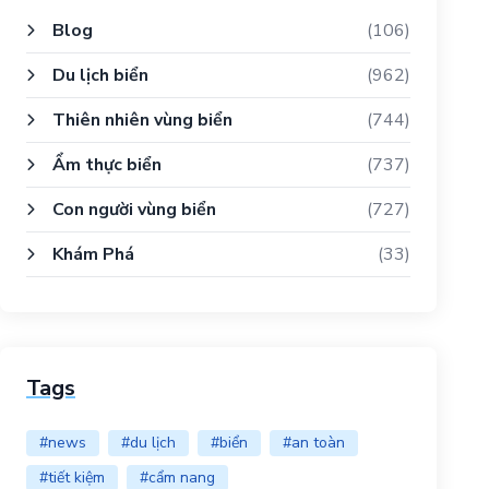
Blog
(106)
Du lịch biển
(962)
Thiên nhiên vùng biển
(744)
Ẩm thực biển
(737)
Con người vùng biển
(727)
Khám Phá
(33)
Tags
#news
#du lịch
#biển
#an toàn
#tiết kiệm
#cẩm nang