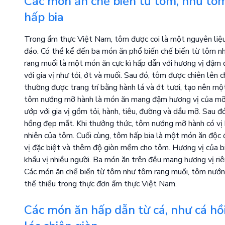
Các món ăn chế biến từ tôm, như tô
hấp bia
Trong ẩm thực Việt Nam, tôm được coi là một nguyên liệu
đáo. Có thể kể đến ba món ăn phổ biến chế biến từ tôm 
rang muối là một món ăn cực kì hấp dẫn với hương vị đậm
với gia vị như tỏi, ớt và muối. Sau đó, tôm được chiên lê
thường được trang trí bằng hành lá và ớt tươi, tạo nên mộ
tôm nướng mỡ hành là món ăn mang đậm hương vị của mỡ 
ướp với gia vị gồm tỏi, hành, tiêu, đường và dầu mỡ. Sau 
hồng đẹp mắt. Khi thưởng thức, tôm nướng mỡ hành có vị 
nhiên của tôm. Cuối cùng, tôm hấp bia là một món ăn độc 
vị đặc biệt và thêm độ giòn mềm cho tôm. Hương vị của 
khẩu vị nhiều người. Ba món ăn trên đều mang hương vị ri
Các món ăn chế biến từ tôm như tôm rang muối, tôm nướn
thể thiếu trong thực đơn ẩm thực Việt Nam.
Các món ăn hấp dẫn từ cá, như cá hồi