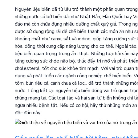
Nguyên liệu biển đã từ lâu trở thành một phần quan trọng t
những nước có bờ biển dài như Nhật Bản, Hàn Quốc hay Vi
đáo mà còn chứa đựng nhiều dưỡng chất quý giá. Trong ng
được sử dụng rộng rãi để chế biến thành các món ăn như sal
khoáng chất như canxi, sắt và iodine, giúp tăng cường sức 
hóa, đồng thời cung cấp năng lượng cho cơ thể. Ngoài tảo, c
liệu biển quan trọng trong ẩm thực. Những loại hải sản nà
tăng cường sức khỏe não bộ, thúc đẩy trí nhớ và phát triển
cholesterol, tốt cho sức khỏe tim mạch. Với vai trò quan 
dụng và phát triển các ngành công nghiệp chế biến biển. 
tôm, bún riêu cá, canh chua cá lóc... đã trở thành những m
nước. Tổng kết lại, nguyên liệu biển đóng vai trò quan trọ
chúng mang lại. Các loại tảo và hải sản từ biển không chỉ
ngừa nhiều bệnh tật. Nếu có cơ hội, hãy thử những món ăn
độc đáo này.